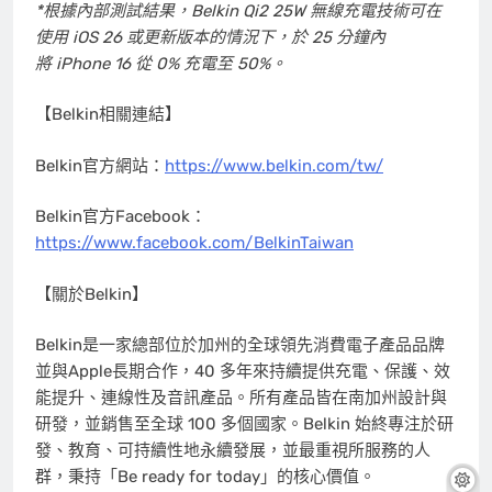
*
根據內部測試結果，
Belkin Qi2 25W
無線充電技術可在
使用
iOS 26
或更新版本的情況下，於
25
分鐘內
將
iPhone 16
從
0%
充電至
50%
。
【Belkin相關連結】
Belkin官方網站：
https://www.belkin.com/tw/
Belkin官方Facebook：
https://www.facebook.com/BelkinTaiwan
【關於Belkin】
Belkin是一家總部位於加州的全球領先消費電子產品品牌
並與Apple長期合作，40 多年來持續提供充電、保護、效
能提升、連線性及音訊產品。所有產品皆在南加州設計與
研發，並銷售至全球 100 多個國家。Belkin 始終專注於研
發、教育、可持續性地永續發展，並最重視所服務的人
群，秉持「Be ready for today」的核心價值。