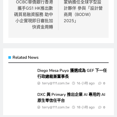
章
OCBC華僑銀行香港
蒙納擔任全球字型設
攜手GS1 HK推出數
計夥伴 參與「設計營
導
碼貿易融資服務 助中
商周（BODW）
覽
小企實現即日審批加
2025」
快資金周轉
Related News
Diego Mesa Puyo 獲選成為 GEF 下一任
行政總裁兼董事長
terry@111.com.tw
16 小時 ago
0
DXC 與 Primary 推出企業 AI 專用的 AI
原生零信任平台
terry@111.com.tw
18 小時 ago
0