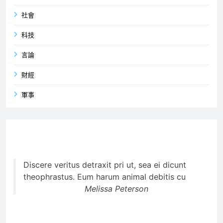
社會
科技
言論
財經
軍事
Discere veritus detraxit pri ut, sea ei dicunt
theophrastus. Eum harum animal debitis cu
Melissa Peterson