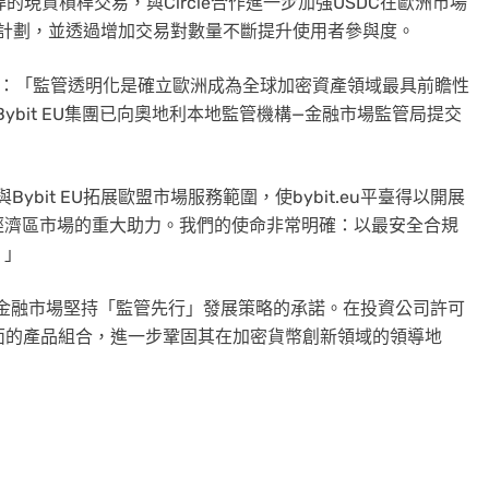
桿的現貨槓桿交易，與Circle合作進一步加強USDC在歐洲市場
計劃，並透過增加交易對數量不斷提升使用者參與度。
：「監管透明化是確立歐洲成為全球加密資產領域最具前瞻性
Bybit EU集團已向奧地利本地監管機構—金融市場監管局提交
X與Bybit EU拓展歐盟市場服務範圍，使bybit.eu平臺得以開展
經濟區市場的重大助力。我們的使命非常明確：以最安全合規
。」
進的金融市場堅持「監管先行」發展策略的承諾。在投資公司許可
更全面的產品組合，進一步鞏固其在加密貨幣創新領域的領導地