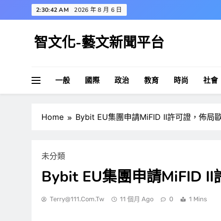
Skip
2:30:43 AM
2026 年 8 月 6 日
to
content
智文化-藝文新聞平台
一般
國際
政治
教育
時尚
社會
Home
Bybit EU集團申請MiFID II許可證，
未分類
Bybit EU集團申請MiFI
Terry@111.com.tw
11 個月 Ago
0
1 Mins