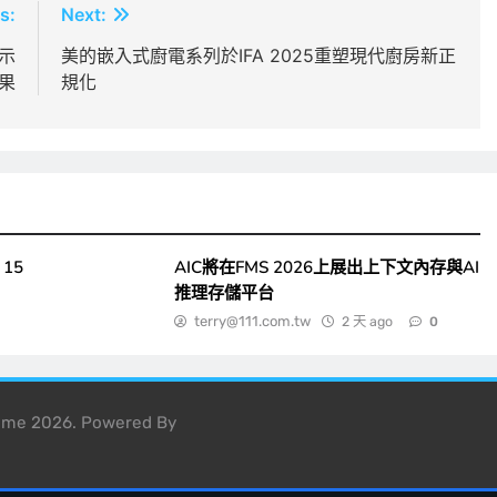
s:
Next:
顯示
美的嵌入式廚電系列於IFA 2025重塑現代廚房新正
果
規化
15
AIC將在FMS 2026上展出上下文內存與AI
推理存儲平台
terry@111.com.tw
2 天 ago
0
heme 2026. Powered By