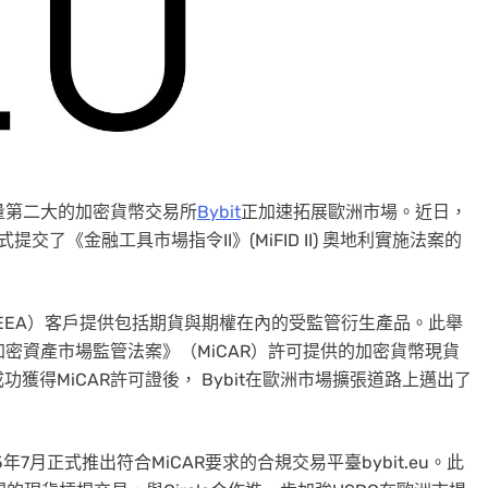
易量第二大的加密貨幣交易所
Bybit
正加速拓展歐洲市場。近日，
式提交了《金融工具市場指令II》(MiFID II) 奧地利實施法案的
區（EEA）客戶提供包括期貨與期權在內的受監管衍生產品。此舉
H根據《加密資產市場監管法案》（MiCAR）許可提供的加密貨幣現貨
獲得MiCAR許可證後， Bybit在歐洲市場擴張道路上邁出了
25年7月正式推出符合MiCAR要求的合規交易平臺bybit.eu。此