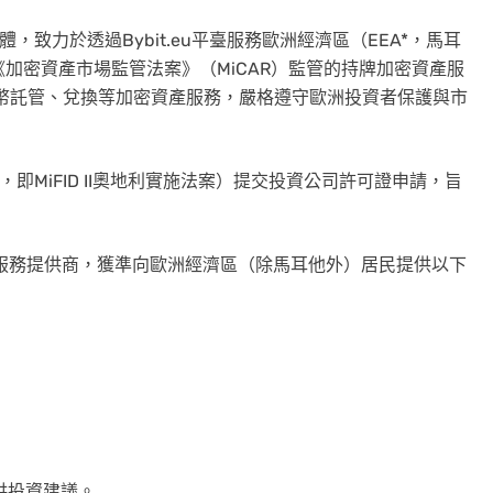
的歐洲實體，致力於透過Bybit.eu平臺服務歐洲經濟區（EEA*，馬耳
受《加密資產市場監管法案》（MiCAR）監管的持牌加密資產服
的加密貨幣託管、兌換等加密資產服務，嚴格遵守歐洲投資者保護與市
AG，即MiFID II奧地利實施法案）提交投資公司許可證申請，旨
加密資產服務提供商，獲準向歐洲經濟區（除馬耳他外）居民提供以下
提供投資建議。