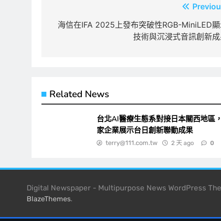
文
Previou
章
海信在IFA 2025上發布突破性RGB-MiniLED
技術與沉浸式音訊創新成
導
覽
Related News
台北AI醫療生態系對接日本關西地區，
家企業展示台日創新聯動成果
terry@111.com.tw
2 天 ago
0
Digital Newspaper - Multipurpose News WordPress T
.
BlazeThemes