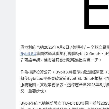
奧地利維也納
2025年9月6日
/美通社/ — 全球交
Bybit EU
集團透過其奧地利實體Bybit X GmbH，正
許可證申請，標志著其歐洲戰略邁出關鍵一步。
作為持牌投資公司，Bybit X將獲準向歐洲經濟
將使bybit.eu平臺突破當前Bybit EU Gmb
服務範圍，實現業務擴張。這標志著繼2025年5月成功
又一重要步伐。
Bybit在維也納總部設立了Bybit EU集團，並於20