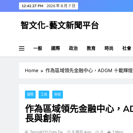
Skip
12:41:28 PM
2026 年 8 月 7 日
to
content
智文化-藝文新聞平台
一般
國際
政治
教育
時尚
社會
Home
作為區域領先金融中心，ADGM 十載輝
國際
工商
財經
作為區域領先金融中心，A
長與創新
Terry@111.com.tw
9 個月 Ago
0
1 Mins