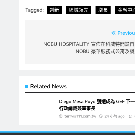
Tagged:
創新
區域領先
增長
金融中
文
Previou
章
NOBU HOSPITALITY 宣佈在科威特開設
NOBU 豪華服務式公寓及餐
導
覽
Related News
Diego Mesa Puyo 獲選成為 GEF 下
行政總裁兼董事長
terry@111.com.tw
24 小時 ago