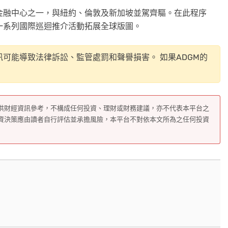
際金融中心之一，與紐約、倫敦及新加坡並駕齊驅。在此程序
過一系列國際巡迴推介活動拓展全球版圖。
可能導致法律訴訟、監管處罰和聲譽損害。 如果ADGM的
供財經資訊參考，不構成任何投資、理財或財務建議，亦不代表本平台之
資決策應由讀者自行評估並承擔風險，本平台不對依本文所為之任何投資