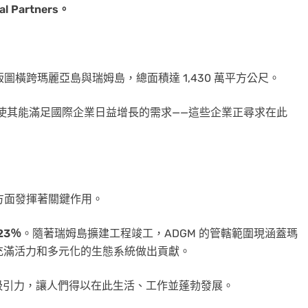
bal Partners。
圖橫跨瑪麗亞島與瑞姆島，總面積達 1,430 萬平方公尺。
，使其能滿足國際企業日益增長的需求——這些企業正尋求在此
方面發揮著關鍵作用。
23％
。隨著瑞姆島擴建工程竣工，ADGM 的管轄範圍現涵蓋瑪
充滿活力和多元化的生態系統做出貢獻。
吸引力，讓人們得以在此生活、工作並蓬勃發展。