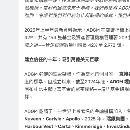
願景和指導一致，在其短短的歷史中取得前所未有
融機構。當我們展望未來十年時，我們希望將 AD
強烈。考慮到我們到目前為止所取得的成就，我們
2025年上半年最新資料顯示，ADGM 在關鍵指標上
42%，共有 154 隻基金及資產管理機構管理著 209 
域之冠——營運實體數量則增長 42% 至 2,972 間。
建立信任的十年：吸引萬億美元巨擘
ADGM 強健的監管架構，作為當地首個且唯一
直接
度的標準。自成立以來，截至2024年底，
ADGM 
阿布札比主權財富基金的緊密聯絡——這些基金總
擇。
ADGM 邀請了一些世界上最著名的金融機構加入，
Nuveen、Carlyle、Apollo
。2025 年，
瑞銀集團、Dav
HarbourVest、Carta、Kimmeridge、Investindus