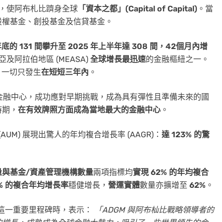
，使阿布札比躋身全球
「資本之都」(Capital of Capital)
。當
股權基金、創投基金及信貸基金。
 年底的 131 間攀升至 2025 年上半年達 308 間，42個月內增
及阿拉伯地區 (MEASA)
全球增長最迅速
的金融樞紐之一。
，一切只發生
在短短三年內
。
和金融中心，成功應對早期挑戰，成為具有彈性且準備未來的國
時期，
在有效牌照方面成為當地最大的金融中心
。
(AUM) 展現出驚人的年均複合增長率 (AAGR)：
達 123% 的驚
量與基金/資產管理機構數量
兩項指標均
實現 62% 的年均複合
1% 的複合年均增長率
穩健增長，
營運實體
數量亦擴增至
62%
。
這一重要里程碑時，表示：
「ADGM 與阿布杣比戰略領導者的