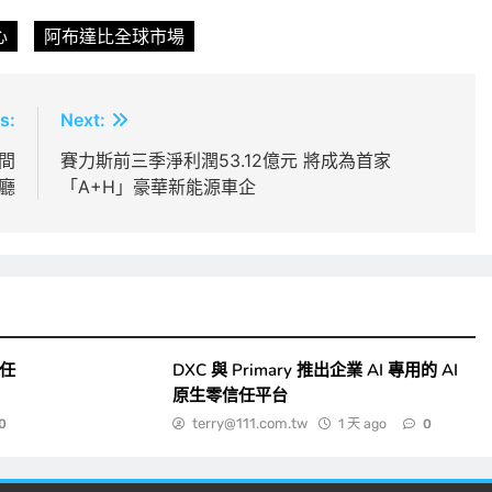
心
阿布達比全球市場
s:
Next:
首間
賽力斯前三季淨利潤53.12億元 將成為首家
廳
「A+H」豪華新能源車企
一任
DXC 與 Primary 推出企業 AI 專用的 AI
原生零信任平台
terry@111.com.tw
1 天 ago
0
0