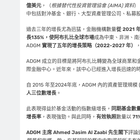
億美元
，（
根據替代性投資管理協會 (AIMA) 資料
）
中包括對沖基金、銀行、大型資產管理公司、私募
過去三年的增長尤為迅猛，金融機構數量
從 2021
長135%，使阿布扎比全球市場
成為中東、非洲、南亞
ADGM
實現了五年的增長策略（2022-2027 年）
ADGM 成立的目標是將阿布扎比轉變為全球商業
際金融中心。近年來，該中心已經進入增長迅速的
自 2015 年至2024年底，ADGM 內的資產管理規模 
人三位數增長
。
此表現得益於基金活動的指數級增長，
同期基金數
增長率
，表現強勁。與此同時，
有效執照
數量以
7
ADGM 主席
Ahmed Jasim Al Zaabi
先生閣下
評論