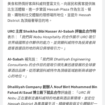
美食和熱情好客與科威特豐富文化，向居民和賓客提供無
比生活體驗，進一步鞏固 Hessah Plaza 作為生活、餐
飲、購物和社交體驗的理想場所地位，並提升 Hessah
District 為頂級奢華目的地。
URC 主席
Sheikha Bibi Nasser Al-Sabah
評論此合作時
表示：「
我們與 Nobu Hospitality 的合作展示 URC 吸引
世界級國際合作夥伴的能力，並突顯科威特作為投資者與
遊客首選目的地的與日俱增吸引力
。」
Al-Sabah
補充說：「
我們與 Dhaliliyah Engineering
Consultants 的合作目的是吸引領先兼迅速發展的全球豪
華酒店品牌，從而鞏固科威特作為頂級區域創新與卓越中
心的地位。
」
Dhaliliyah Company 創辦人
Nouf Bint Mohammed Bin
Fahad Al Saud
博士殿下就此合作
評論道：「
URC 與
Nobu 正在重新定義科威特的地產與酒店業環境，並定位
Hessah District 為集尊屬生活、精緻餐飲與文化體驗於一