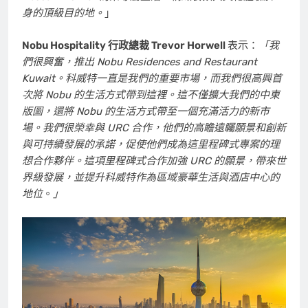
身的頂級目的地。
」
Nobu Hospitality 行政總裁
Trevor Horwell
表示：
「
我
們很興奮，推出 Nobu Residences and Restaurant
Kuwait。科威特一直是我們的重要市場，而我們很高興首
次將 Nobu 的生活方式帶到這裡。這不僅擴大我們的中東
版圖，還將 Nobu 的生活方式帶至一個充滿活力的新市
場。我們很榮幸與 URC 合作，他們的高瞻遠矚願景和創新
與可持續發展的承諾，促使他們成為這里程碑式專案的理
想合作夥伴。這項里程碑式合作加強 URC 的願景，帶來世
界級發展，並提升科威特作為區域豪華生活與酒店中心的
地位
。
」