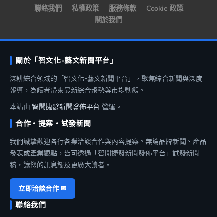
聯絡我們
私權政策
服務條款
Cookie 政策
關於我們
關於「智文化-藝文新聞平台」
深耕綜合領域的「智文化-藝文新聞平台」，聚焦綜合新聞與深度
報導，為讀者帶來最新綜合趨勢與市場動態。
本站由
智聞捷發新聞發佈平台
營運。
合作・提案・試發新聞
我們誠摯歡迎各行各業洽談合作與內容提案。無論品牌新聞、產品
發表或產業觀點，皆可透過「智聞捷發新聞發佈平台」試發新聞
稿，讓您的訊息觸及更廣大讀者。
立即洽談合作 ✉
聯絡我們