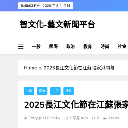
Skip
8:48:03 PM
2026 年 8 月 7 日
to
content
智文化-藝文新聞平台
一般
國際
政治
教育
時尚
社會
Home
2025長江文化節在江蘇張家港開幕
一般
兩岸
生活
社會
2025長江文化節在江蘇張
Terry@111.com.tw
9 個月 Ago
0
1 Mins