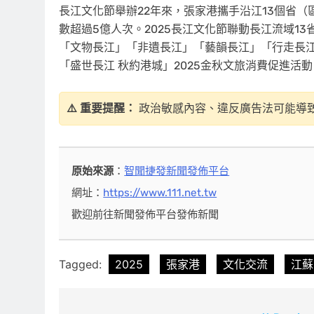
長江文化節舉辦22年來，張家港攜手沿江13個省（
數超過5億人次。2025長江文化節聯動長江流域1
「文物長江」「非遺長江」「藝韻長江」「行走長
「盛世長江 秋約港城」2025金秋文旅消費促進活
⚠️ 重要提醒：
政治敏感內容、違反廣告法可能導
原始來源
：
智聞捷發新聞發佈平台
網址：
https://www.111.net.tw
歡迎前往新聞發佈平台發佈新聞
Tagged:
2025
張家港
文化交流
江蘇