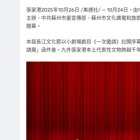
張家港
2025年10月26日
/美通社/ — 10月24
主辦，中共蘇州市委宣傳部、蘇州市文化廣電和旅遊
開幕。
本屆長江文化節以小劇場劇目《一次邀請》拉開序
請展」函件後，九件張家港本土代表性文物跨越千