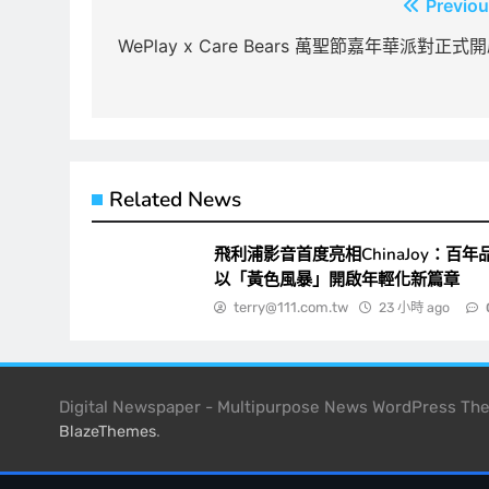
文
Previou
章
WePlay x Care Bears 萬聖節嘉年華派對正式
導
覽
Related News
飛利浦影音首度亮相ChinaJoy：百年
以「黃色風暴」開啟年輕化新篇章
terry@111.com.tw
23 小時 ago
Digital Newspaper - Multipurpose News WordPress T
.
BlazeThemes