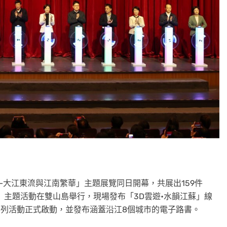
—大江東流與江南繁華」主題展覽同日開幕，共展出159件
」主題活動在雙山島舉行，現場發布「3D雲遊•水韻江蘇」線
遊專項月系列活動正式啟動，並發布涵蓋沿江8個城市的電子路書。