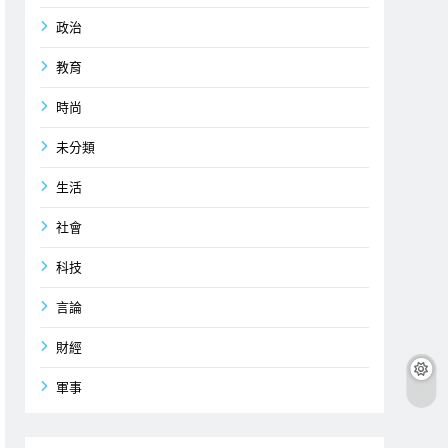
政治
教育
時尚
未分類
生活
社會
科技
言論
財經
軍事