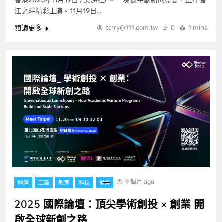
香港2025年11月19日 /美通社/ — 一場數字創新的盛宴，正在香
江之畔精彩上演。11月19日…
閱讀更多
terry@111.com.tw
0
1 mins
9 個月 ago
國際
工商
教育
科技
財經
2025 國際論壇：頂尖學術創投 × 創業 開
啟全球新創之路