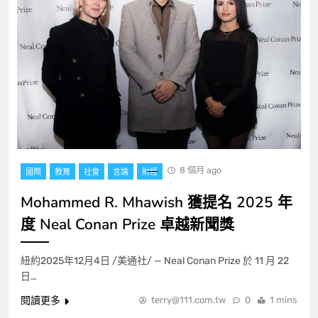
8 個月 ago
國際
教育
社會
言論
財經
Mohammed R. Mhawish 獲提名 2025 年
度 Neal Conan Prize 卓越新聞獎
紐約2025年12月4日 /美通社/ — Neal Conan Prize 於 11 月 22
日…
閱讀更多
terry@111.com.tw
0
1 mins