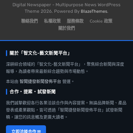
Digital Newspaper - Multipurpose News WordPress
Theme 2026. Powered By
.
BlazeThemes
聯絡我們
私權政策
服務條款
Cookie 政策
關於我們
關於「智文化-藝文新聞平台」
深耕綜合領域的「智文化-藝文新聞平台」，聚焦綜合新聞與深度
報導，為讀者帶來最新綜合趨勢與市場動態。
本站由
智聞捷發新聞發佈平台
營運。
合作・提案・試發新聞
我們誠摯歡迎各行各業洽談合作與內容提案。無論品牌新聞、產品
發表或產業觀點，皆可透過「智聞捷發新聞發佈平台」試發新聞
稿，讓您的訊息觸及更廣大讀者。
立即洽談合作 ✉