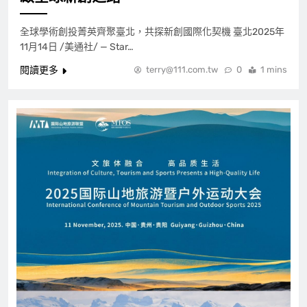
全球學術創投菁英齊聚臺北，共探新創國際化契機 臺北2025年
11月14日 /美通社/ — Star…
閱讀更多
terry@111.com.tw
0
1 mins