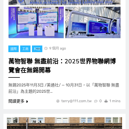
9 個月 ago
國際
工商
科技
萬物智聯 無盡前沿：2025世界物聯網博
覽會在無錫開幕
無錫2025年11月3日 /美通社/ — 10月31日，以「萬物智聯 無盡
前沿」為主題的2025世…
閱讀更多
terry@111.com.tw
0
1 mins