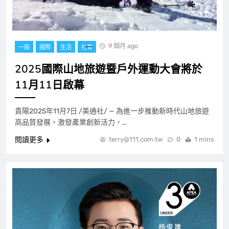
9 個月 ago
一般
國際
生活
社會
2025國際山地旅遊暨戶外運動大會將於
11月11日啟幕
貴陽2025年11月7日 /美通社/ — 為進一步推動新時代山地旅遊
高品質發展，激發產業創新活力，…
閱讀更多
terry@111.com.tw
0
1 mins