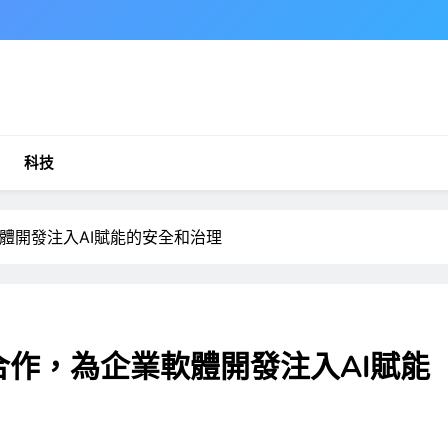
科技
業軟體開發注入AI賦能的安全和治理
戰略合作，為企業軟體開發注入AI賦能