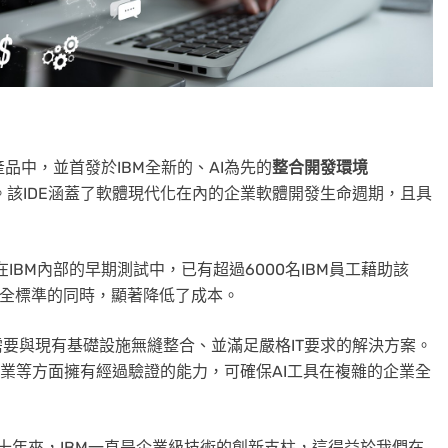
產品中，並首發於IBM全新的、AI為先的
整合開發環境
ment，IDE）。該IDE涵蓋了軟體現代化在內的企業軟體開發生命週期，且具
在IBM內部的早期測試中，已有超過6000名IBM員工藉助該
全標準的同時，顯著降低了成本。
需要與現有基礎設施無縫整合、並滿足嚴格IT要求的解決方案。
行業等方面擁有經過驗證的能力，可確保AI工具在複雜的企業全
十年來，IBM一直是企業級技術的創新支柱，這得益於我們在