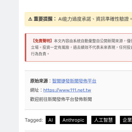
⚠️ 重要提醒：
AI能力過度承諾、資訊準確性驗證
【免責聲明】
本文內容由系統自動彙整自公開新聞來源，僅
立場。投資一定有風險，過去績效不代表未來表現，任何投
行為負責。
原始來源
：
智聞捷發新聞發佈平台
網址：
https://www.111.net.tw
歡迎前往新聞發佈平台發佈新聞
Tagged:
AI
Anthropic
人工智慧
企業