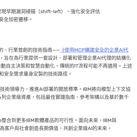
早期漏洞掃描（shift-left），強化安全評估
子安全加密遷移。
驗證的、行業首創的技術指南——
《使用MCP構建安全的企業AI代
），旨在為行業提供一套設計、部署和管理企業AI代理的結構化
推動自主決策和智慧自動化，傳統的IT流程可能不再適用。上述
營和安全需求量身定製的技術路徑。
技術領導力，推進AI部署的開放標準。IBM將向模型上下文協
）社群提供一系列企業級資產，包括最佳實踐指南、參考架構以及基於數千
de整合到更多IBM軟體產品的可行性。面向未來，IBM與
型並為客戶與社會創造長期價值，共創企業級AI的未來。