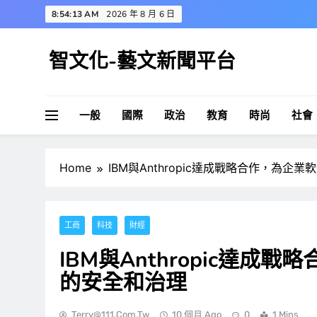
Skip
8:54:14 AM
2026 年 8 月 6 日
to
content
智文化-藝文新聞平台
一般
國際
政治
教育
時尚
社會
Home
IBM與Anthropic達成戰略合作，為企
工商
科技
財經
IBM與Anthropic達成
的安全和治理
Terry@111.com.tw
10 個月 Ago
0
1 Mins