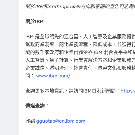
關於
IBM和Anthropic未來方向和意圖的宣告
關於
IBM
IBM 是全球領先的混合雲、人工智慧及企業服務提供
獲取商業洞察，簡化業務流程，降低成本，並獲得
域的數千家政府和企業實體依靠 IBM 混合雲平臺和紅帽
人工智慧、量子計算、行業雲解決方案和企業服務
企業誠信、透明治理、社會責任、包容文化和服務精神
問：
www.ibm.com/
查詢更多本地資訊，請訪問IBM香港新聞間：
https
傳媒查詢：
郭韜
gguotao@cn.ibm.com