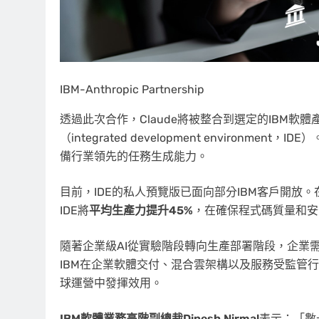
IBM-Anthropic Partnership
透過此次合作，Claude將被整合到選定的IBM軟體
（integrated development environ
備行業領先的任務生成能力。
目前，IDE的私人預覽版已面向部分IBM客戶開放。
IDE將
平均生產力提升
45%
，在確保程式碼質量和安
隨著企業級AI從實驗階段轉向生產部署階段，企業
IBM在企業軟體交付、混合雲架構以及服務受監管
球運營中發揮效用。
IBM軟體業務高階副總裁Dinesh Nirmal
表示：「數