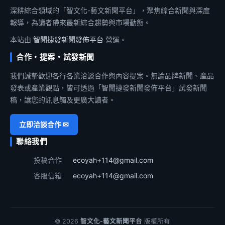
深耕綜合領域的「智文化-藝文新聞平台」，聚焦綜合新聞與深度
報導，為讀者帶來最新綜合趨勢與市場動態。
本站由
智聞捷發新聞發佈平台
營運。
合作・提案・試發新聞
我們誠摯歡迎各行各業洽談合作與內容提案。無論品牌新聞、產品
發表或產業觀點，皆可透過「智聞捷發新聞發佈平台」試發新聞
稿，讓您的訊息觸及更廣大讀者。
立即洽談合作 ✉
聯絡我們
投稿合作
ecoyah+114@gmail.com
客服信箱
ecoyah+114@gmail.com
© 2026
智文化-藝文新聞平台
版權所有