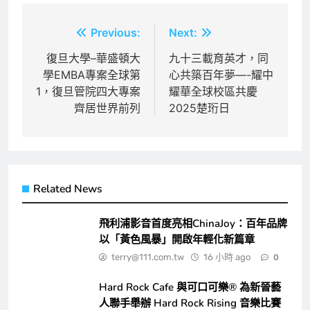
文
Previous:
Next:
章
復旦大學–華盛頓大
九十三載育英才，同
學EMBA專案全球第
心共築百年夢—-耀中
導
1，復旦管院四大專案
耀華全球校區共慶
覽
齊居世界前列
2025楚珩日
Related News
飛利浦影音首度亮相ChinaJoy：百年品牌
以「黃色風暴」開啟年輕化新篇章
terry@111.com.tw
16 小時 ago
0
Hard Rock Cafe 與可口可樂® 為新晉藝
人聯手舉辦 Hard Rock Rising 音樂比賽