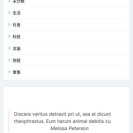
未分類
生活
社會
科技
言論
財經
軍事
Discere veritus detraxit pri ut, sea ei dicunt
theophrastus. Eum harum animal debitis cu
Melissa Peterson