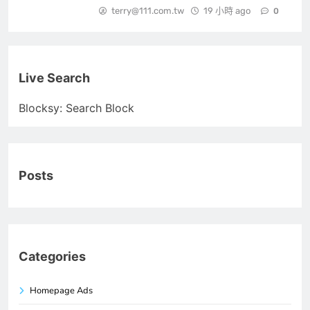
terry@111.com.tw
19 小時 ago
0
Live Search
Blocksy: Search Block
Posts
Categories
Homepage Ads