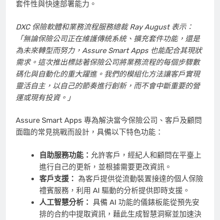
套件性與快速部署能力。
DXC 保險軟體和業務流程服務總裁
Ray August
表示：
「無論保險公司正在維護傳統系統、擴充套件功能，還是
為未來轉型而努力，Assure Smart Apps 也能配合其現狀
需求。這次推出標誌著保險公司將業務流程的每個步驟數
碼化與自動化的重大躍進。我們的模組化方法讓客戶實現
靈活自主，以自己的節奏進行創新，而不會中斷重要的營
運或現有投資。」
Assure Smart Apps 專為解決當今保險公司、客戶及顧問
面臨的常見挑戰而設計，具備以下特色功能：
自助服務功能：
允許客戶，經紀人和顧問在平臺上
進行自己的更新，並根據需要更改資訊。
客戶支援：
為客戶提供從流動裝置接達的個人保險
禮賓服務，利用 AI 驅動的分析提供即時支援。
人工智慧分析：
具備 AI 功能的儀錶板能從預先安
排的合約中提取資訊，藉此生成智慧洞察並加速決