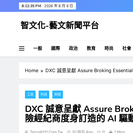
Skip
8:12:36 PM
2026 年 8 月 6 日
to
content
智文化-藝文新聞平台
一般
國際
政治
教育
時尚
社會
Home
DXC 誠意呈獻 Assure Broking Es
工商
科技
財經
DXC 誠意呈獻 Assure Bro
險經紀商度身訂造的 AI 驅動
Terry@111.com.tw
10 個月 Ago
0
1 Mins