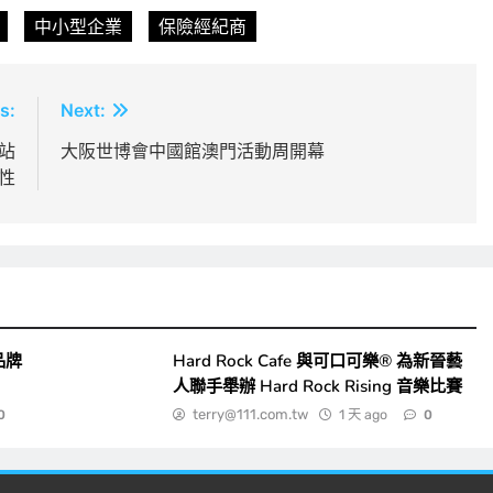
中小型企業
保險經紀商
s:
Next:
一站
大阪世博會中國館澳門活動周開幕
全性
品牌
Hard Rock Cafe 與可口可樂® 為新晉藝
人聯手舉辦 Hard Rock Rising 音樂比賽
terry@111.com.tw
1 天 ago
0
0