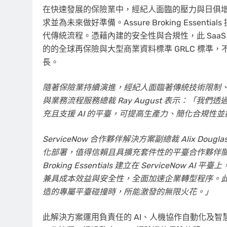
在快速發展的保險業中，經紀人面臨的壓力與日俱
求並為未來做好準備。Assure Broking Essen
代傳統流程。憑藉內建的安全性與合規性，此 SaaS
的的全球再保險與大型商業資料標準 GRLC 標準
長。
隨著保險業持續演進，經紀人面臨著傳統技術限制、技能短
與業務流程服務總裁
Ray August
表示：「我們透過 As
充且支援 AI 的平臺，可提高生產力、簡化合規性
ServiceNow 合作夥伴解決方案副總裁
Alix Dougla
化部署，值得信賴且具擴充套件性的平臺合作夥伴關係
Broking Essentials 建立在 ServiceNo
兼具成本效益與安全性，全面加速企業轉型程序。此
造的專屬平臺碰撞時，所能激發的無限火花。」
此解決方案運用負責任的 AI、人機協作自動化及