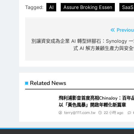
Tagged:
AI
Assure Broking Essen
SaaS
文
Previou
章
別讓資安成為企業 AI 轉型絆腳石：Synology 
式 AI 解方兼顧生產力與安
導
覽
Related News
飛利浦影音首度亮相ChinaJoy：百年
以「黃色風暴」開啟年輕化新篇章
terry@111.com.tw
22 小時 ago