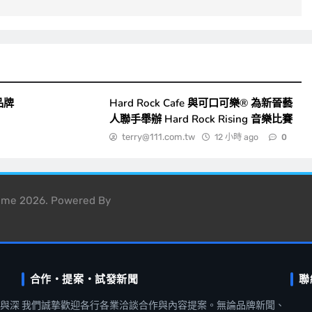
品牌
Hard Rock Cafe 與可口可樂® 為新晉藝
人聯手舉辦 Hard Rock Rising 音樂比賽
terry@111.com.tw
12 小時 ago
0
heme 2026. Powered By
合作・提案・試發新聞
聯
聞與深
我們誠摯歡迎各行各業洽談合作與內容提案。無論品牌新聞、