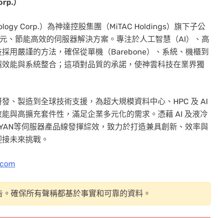
orp.
）
ology Corp.）為神達控股集團（MiTAC Holdings）旗下子公
供多元、節能高效的伺服器解決方案。專注於人工智慧（AI）、高
採用嚴謹的方法，確保從單機（Barebone）、系統、機櫃到
越效能與系統整合；這項對品質的承諾，使神雲科技在業界獨
、製造到全球技術支援，為超大規模資料中心、HPC 及 AI
能與高擴充套件性，滿足企業多元化的需求。憑藉 AI 及液冷
G 與 TYAN等伺服器產品線發揮綜效，致力於打造兼具創新、效率與
迎接未來挑戰。
.com
告。確保所有聲稱都基於事實和可靠的資料。