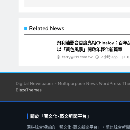
覽
Related News
飛利浦影音首度亮相ChinaJoy：百年
以「黃色風暴」開啟年輕化新篇章
terry@111.com.tw
9 小時 ago
0
Digital Newspaper - Multipurpose News WordPress T
.
BlazeThemes
關於「智文化-藝文新聞平台」
深耕綜合領域的「智文化-藝文新聞平台」，聚焦綜合新