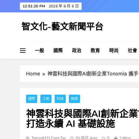
Skip
12:51:21 PM
2026 年 8 月 6 日
to
content
智文化-藝文新聞平台
一般
國際
政治
教育
時尚
社會
Home
神雲科技與國際AI創新企業Tonomia 攜
國際
工商
科技
財經
神雲科技與國際AI創新企業T
打造永續 AI 基礎設施
Terry@111.com.tw
10 個月 Ago
0
1 Mins