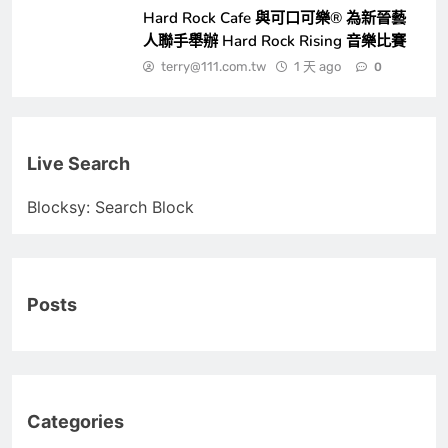
Hard Rock Cafe 與可口可樂® 為新晉藝
人聯手舉辦 Hard Rock Rising 音樂比賽
terry@111.com.tw
1 天 ago
0
Live Search
Blocksy: Search Block
Posts
Categories