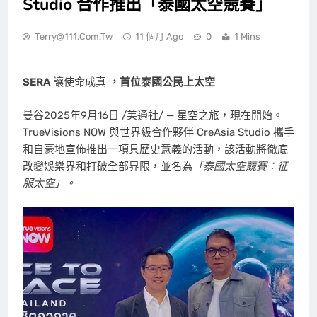
Studio 合作推出「泰國太空競賽」
Terry@111.com.tw
11 個月 Ago
0
1 Mins
SERA
讓使命成真
，首位泰國公民上太空
曼谷
2025年9月16日
/美通社/ — 星空之旅，現在開始。
TrueVisions NOW 與世界級合作夥伴 CreAsia Studio 攜手
和自豪地宣佈推出一項具歷史意義的活動，該活動將徹底
改變娛樂界和打破全部界限，並名為
「泰國太空競賽：征
服太空」。