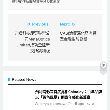
歡迎前往新聞發佈平台發佈新聞
文
Previous:
Next:
章
元續科技慶賀聯營公
CASI論壇深化亞洲轉
司MetaOptics
型金融生態對話
導
Limited成功登陸新
覽
交所凱利板
Related News
飛利浦影音首度亮相ChinaJoy：百年品牌
以「黃色風暴」開啟年輕化新篇章
terry@111.com.tw
1 天 ago
0