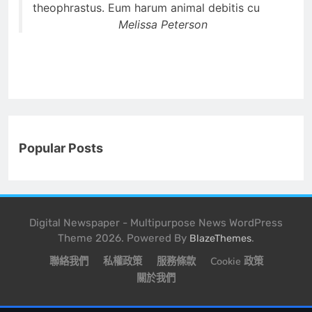
theophrastus. Eum harum animal debitis cu
Melissa Peterson
Popular Posts
Digital Newspaper - Multipurpose News WordPress
Theme 2026. Powered By
.
BlazeThemes
聯絡我們
私權政策
服務條款
Cookie 政策
關於我們