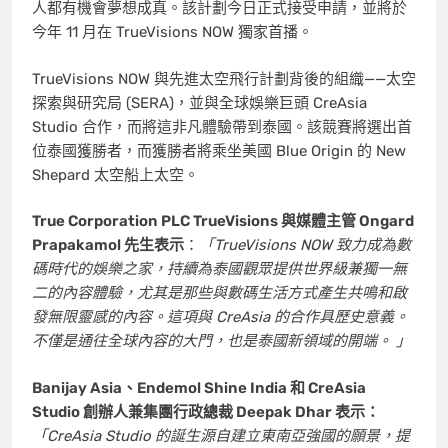
人都有機會夢想成真。該計劃今日正式接受申請，並將於
今年 11 月在 TrueVisions NOW 獨家首播。
TrueVisions NOW 與先進太空飛行計劃背後的組織——太空
探索與研究局 (SERA)，並與全球娛樂巨頭 CreAsia
Studio 合作，而將這非凡體驗帶到泰國。該競賽將選出首
位泰國獲勝者，而獲勝者將乘坐美國 Blue Origin 的 New
Shepard 太空船上太空。
True Corporation PLC TrueVisions 與媒體主管 Ongard
Prapakamol 先生表示
：
「TrueVisions NOW 致力成為數
碼時代的娛樂之家，持續為泰國觀眾提供世界級兼獨一無
二的內容體驗，尤其是那些與數碼生活方式產生共鳴和啟
發無限靈感的內容。這項與 CreAsia 的合作具歷史意義。
不僅是通往全球內容的大門，也是泰國新領域的開端。 」
Banijay Asia、Endemol Shine India 和 CreAsia
Studio 創辦人兼集團行政總裁
Deepak Dhar
表示：
「CreAsia Studio 的誕生源自建立東南亞強國的願景，提