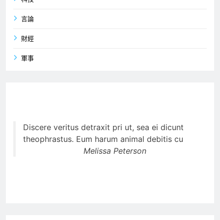
言論
財經
軍事
Discere veritus detraxit pri ut, sea ei dicunt
theophrastus. Eum harum animal debitis cu
Melissa Peterson