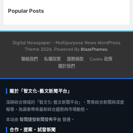
Popular Posts
Digital Newspaper - Multipurpose News WordPress
Theme 2026. Powered By
.
BlazeThemes
聯絡我們
私權政策
服務條款
Cookie 政策
關於我們
關於「智文化-藝文新聞平台」
深耕綜合領域的「智文化-藝文新聞平台」，聚焦綜合新聞與深度
報導，為讀者帶來最新綜合趨勢與市場動態。
本站由
智聞捷發新聞發佈平台
營運。
合作・提案・試發新聞