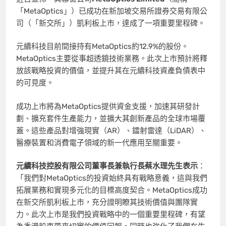
「MetaOptics」）已成功在新加坡交易所證券交易有限公
司（「新交所」）凱利板上市，達成了一項重要里程碑。
元續科技目前間接持有MetaOptics約12.9%的股份。
MetaOptics主要從事超透鏡技術業務。此次上市預計將釋
放該戰略投資的價值，並提升其在元續科技資產負債表中
的可見度。
成功上市將為MetaOptics提供資金支援，加速其研發計
劃、擴充套件生產能力，並擴大其創新產品的全球市場覆
蓋。這些產品對增強現實（AR）、鐳射雷達（LiDAR）、
醫療裝置和消費電子領域的新一代應用至關重要。
元續科技控股有限公司董事長兼執行長蔡水理先生表示
：
「我們對MetaOptics的投資始終具有戰略意義，這與我們
拓展業務和實現多元化的目標高度契合。MetaOptics成功
在新交所凱利板上市，充分證明瞭其技術價值與團隊實
力。此次上市是我們投資戰略中的一個重要里程碑，有望