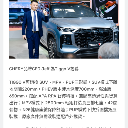
CHERY品牌CEO Jeff 為Tiggo V揭幕
TIGGO V可切換 SUV、MPV、PUP三形態，SUV模式下離
地間隙220mm，PHEV版本涉水深度700mm、燃油版
650mm，搭配 APA RPA 智停科技，兼顧高透過性與智慧
出行；MPV模式下 2800mm 軸距打造真三排七座，42處
儲物 + N95健康座艙保障舒適；PUP模式下快拆圍擋拓展
裝載，原廠套件無需改裝適配戶外載貨。