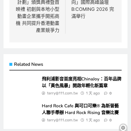
計劃」頒獎典禮暨首
向」國際高峰論壇
導
映禮 初創與本地小型
B:COMING 2026 完
覽
動畫企業攜手開拓商
滿舉行
機 共同提升香港動畫
產業競爭力
Related News
飛利浦影音首度亮相ChinaJoy：百年品牌
以「黃色風暴」開啟年輕化新篇章
terry@111.com.tw
1 天 ago
0
Hard Rock Cafe 與可口可樂® 為新晉藝
人聯手舉辦 Hard Rock Rising 音樂比賽
terry@111.com.tw
1 天 ago
0