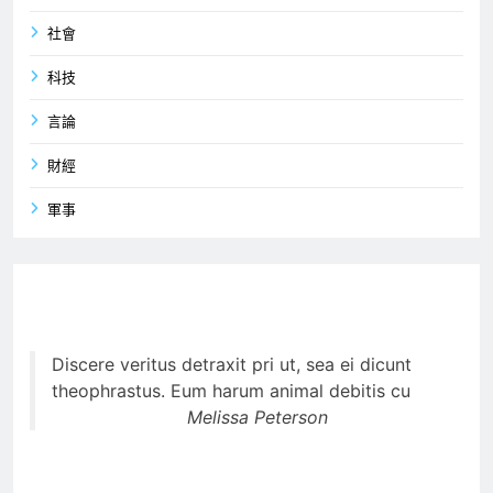
社會
科技
言論
財經
軍事
Discere veritus detraxit pri ut, sea ei dicunt
theophrastus. Eum harum animal debitis cu
Melissa Peterson