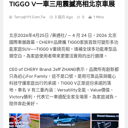
TIGGO V一車三用震撼亮相北京車展
Terry@111.com.tw
3 個月 Ago
0
1 Mins
北京
2026年4月25日
/美通社/ — 4 月 24 日，2026 北京
國際車展啟幕，CHERY品牌攜 TIGGO家族首款可變形多功
能家庭SUV——TIGGO V重磅亮相，填補全球多功能車型品
類空白，為家庭使用者帶來更靈活實用的出行選擇。
CEO of CHERY Brand Jeff ZHANG表示，品牌所有創新都
只為初心For Family，這不是口號，是用可靠品質與暖心
科技守護家庭出行的承諾，TIGGO V正是這份承諾的落
地。車名 V 有三重內涵：Versatility全能、Value價值、
Victory勝利，代表它一車適配全家全場景，為家庭減負，
陪伴奔赴美好。