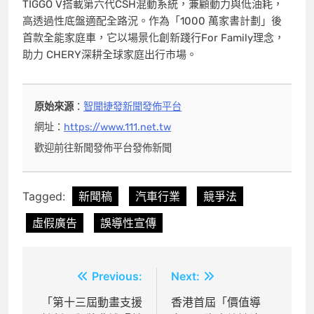
TIGGO V搭載第六代CSH混動系統，兼顧動力與低油耗，
高透過性底盤適配全路況。作為「1000 萬家書計劃」後
首款全能家庭車，它以場景化創新踐行For Family理念，
助力 CHERY深耕全球家庭出行市場。
原始來源
：
智聞捷發新聞發佈平台
網址：
https://www.111.net.tw
歡迎前往新聞發佈平台發佈新聞
Tagged:
新聞稿
汽車行業
競爭法
虛假廣告
誤導性宣傳
文
Previous:
Next:
章
「第十三屆動畫支援
香港首屆「價值導