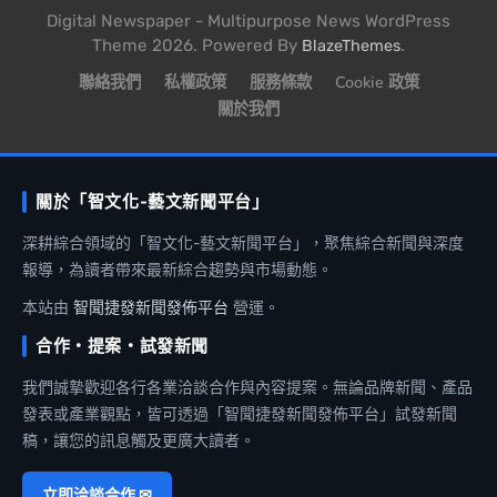
Digital Newspaper - Multipurpose News WordPress
Theme 2026. Powered By
.
BlazeThemes
聯絡我們
私權政策
服務條款
Cookie 政策
關於我們
關於「智文化-藝文新聞平台」
深耕綜合領域的「智文化-藝文新聞平台」，聚焦綜合新聞與深度
報導，為讀者帶來最新綜合趨勢與市場動態。
本站由
智聞捷發新聞發佈平台
營運。
合作・提案・試發新聞
我們誠摯歡迎各行各業洽談合作與內容提案。無論品牌新聞、產品
發表或產業觀點，皆可透過「智聞捷發新聞發佈平台」試發新聞
稿，讓您的訊息觸及更廣大讀者。
立即洽談合作 ✉