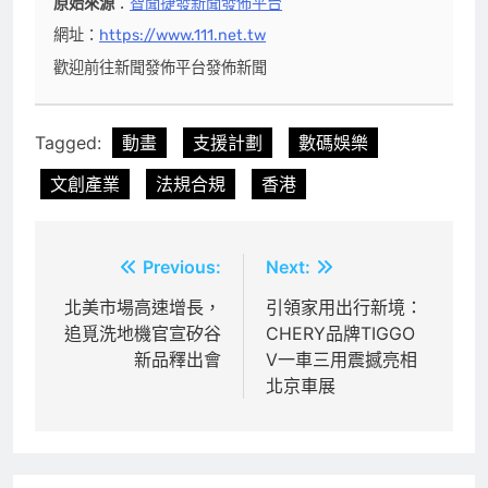
原始來源
：
智聞捷發新聞發佈平台
網址：
https://www.111.net.tw
歡迎前往新聞發佈平台發佈新聞
Tagged:
動畫
支援計劃
數碼娛樂
文創產業
法規合規
香港
文
Previous:
Next:
章
北美市場高速增長，
引領家用出行新境：
追覓洗地機官宣矽谷
CHERY品牌TIGGO
導
新品釋出會
V一車三用震撼亮相
覽
北京車展