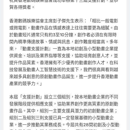
祝賀香港數碼娛樂協會成功舉辦第十三屆支援計劃，並恭
賀各得獎者。
香港數碼娛樂協會主席彭子傑先生表示：「相比一般電影
或微電影，動畫作品在情感表達上往往需要更為細膩。由
於動畫短片通常只有約3至10分鐘，創作者必須在有限時
間內精準傳達故事、情感與訊息，創作難度相當高。多年
來，『動畫支援計劃』一直為本地初創及小型動畫企業提
供資金、培訓及業界指導等支援，協助培育創意人才，並
提升作品質素。香港擁有不少優秀的動畫創作人才，在科
技發展及動畫人工智慧技術的支援下，我們很高興看到越
來越多具創意的原創動畫作品誕生，進一步提升香港動畫
產業的競爭力。」
本屆「支援計劃」設立三個組別，按本地動畫企業的不同
發展階段提供相應支援，協助業界創作更高質素的原創動
畫作品。其中，組別一主要支援具潛力的初創動畫企業；
組別二及組別三則支援已具一定發展基礎的小型動畫企
業，進一步推動其業務成長。今屆共有28間初創及小型動