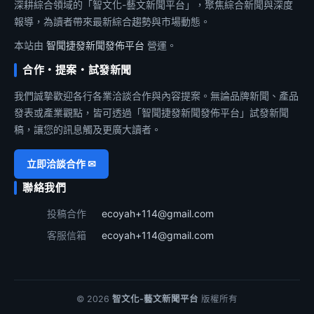
深耕綜合領域的「智文化-藝文新聞平台」，聚焦綜合新聞與深度
報導，為讀者帶來最新綜合趨勢與市場動態。
本站由
智聞捷發新聞發佈平台
營運。
合作・提案・試發新聞
我們誠摯歡迎各行各業洽談合作與內容提案。無論品牌新聞、產品
發表或產業觀點，皆可透過「智聞捷發新聞發佈平台」試發新聞
稿，讓您的訊息觸及更廣大讀者。
立即洽談合作 ✉
聯絡我們
投稿合作
ecoyah+114@gmail.com
客服信箱
ecoyah+114@gmail.com
© 2026
智文化-藝文新聞平台
版權所有