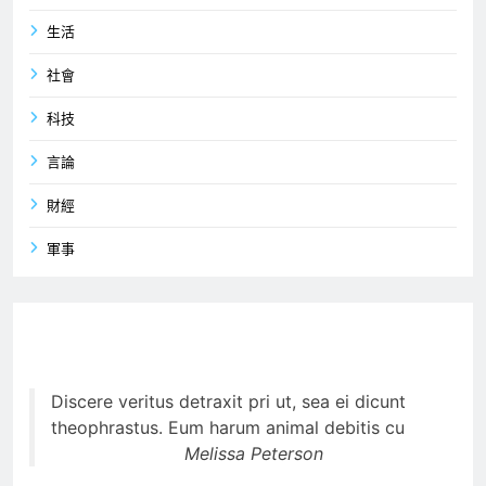
生活
社會
科技
言論
財經
軍事
Discere veritus detraxit pri ut, sea ei dicunt
theophrastus. Eum harum animal debitis cu
Melissa Peterson