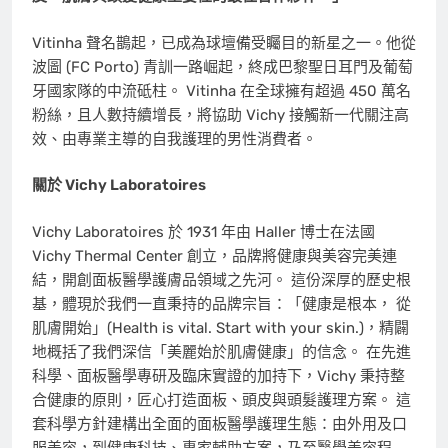
Vitinha 聲名鵲起，已成為球壇備受矚目的新星之一。他從
波圖 (FC Porto) 青訓一路崛起，終成巴黎聖日耳門及葡萄
牙國家隊的中流砥柱。 Vitinha 在全球擁有超過 450 萬名
粉絲，且人數持續增長，將協助 Vichy 接觸新一代關注高
效、由專業主導的自我護理的男性消費者。
關於 Vichy Laboratoires
Vichy Laboratoires 於 1931 年由 Haller 博士在法國
Vichy Thermal Center 創立，品牌將健康與美容完美連
結，開創面板醫學護膚品領域之先河。 這份深厚的歷史根
基，體現於我們一直秉持的品牌宗旨：「健康是根本， 從
肌膚開始」(Health is vital. Start with your skin.)，精闢
地概括了我們深信「美麗始於肌膚健康」的信念。 在先進
科學、面板醫學專研及臨床實證的加持下，Vichy 秉持整
合健康的原則，匠心打造面板、頭皮與頭髮護理方案。 這
套科學方針建構出全面的面板醫學護理生態：由外用及口
服美容，到健康科技、專家輔助方案，乃至醫學美容程