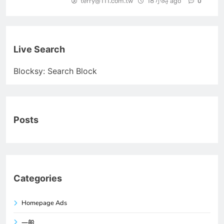
terry@111.com.tw
18 小時 ago
0
Live Search
Blocksy: Search Block
Posts
Categories
Homepage Ads
一般