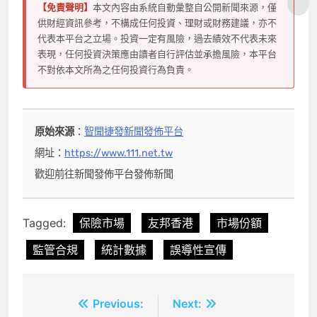
【免責聲明】
本文內容由系統自動彙整自公開新聞來源，僅
供財經資訊參考，不構成任何投資、理財或財務建議，亦不
代表本平台之立場。投資一定有風險，過去績效不代表未來
表現，任何投資決策應由讀者自行評估並承擔風險，本平台
不對依本文所為之任何投資行為負責。
原始來源
：
智聞捷發新聞發佈平台
網址：
https://www.111.net.tw
歡迎前往新聞發佈平台發佈新聞
Tagged:
保險市場
友邦香港
市場份額
監管合規
統計數據
誤導性宣傳
文
Previous:
Next: