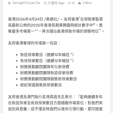
Terry@111.com.tw
3 個月 Ago
0
1 Mins
*
香港
2026年4月24日
/美通社/ — 友邦香港
在保險業監管
#
局最新公佈的2025年香港長期業務臨時統計數字中
，勇
++
**
奪最多市場第一
，再次穩佔香港保險市場的領導地位
。
友邦香港奪得的市場第一包括：
+
新造保單數目（連續12年稱冠
）
+
有效保單數目（連續12年稱冠
）
^
財務策劃顧問團隊年化新保費
^
財務策劃顧問團隊新造保單保費
財務策劃顧問團隊銷售新保單數目
經紀渠道銷售新保單數目
友邦香港及澳門執行長馮偉昌先生表示：「能夠連續多年
在新造保單及有效保單數目方面穩踞市場首位，對我們來
說別具意義。這不僅反映我們以使命引領行動，更印證當