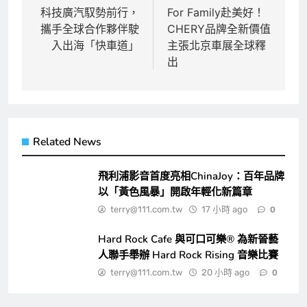
章
科技廣汽馭勢前行，
For Family赴美好！
攜手全球合作夥伴駛
CHERY品牌全新價值
導
入出海「快車道」
主張北京車展全球釋
覽
出
Related News
飛利浦影音首度亮相ChinaJoy：百年品牌
以「黃色風暴」開啟年輕化新篇章
terry@111.com.tw
17 小時 ago
0
Hard Rock Cafe 與可口可樂® 為新晉藝
人聯手舉辦 Hard Rock Rising 音樂比賽
terry@111.com.tw
20 小時 ago
0