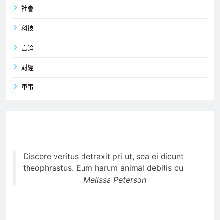
社會
科技
言論
財經
軍事
Discere veritus detraxit pri ut, sea ei dicunt
theophrastus. Eum harum animal debitis cu
Melissa Peterson