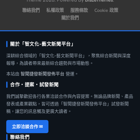
Theme 2026. Powered By
.
BlazeThemes
聯絡我們
私權政策
服務條款
Cookie 政策
關於我們
關於「智文化-藝文新聞平台」
深耕綜合領域的「智文化-藝文新聞平台」，聚焦綜合新聞與深度
報導，為讀者帶來最新綜合趨勢與市場動態。
本站由
智聞捷發新聞發佈平台
營運。
合作・提案・試發新聞
我們誠摯歡迎各行各業洽談合作與內容提案。無論品牌新聞、產品
發表或產業觀點，皆可透過「智聞捷發新聞發佈平台」試發新聞
稿，讓您的訊息觸及更廣大讀者。
立即洽談合作 ✉
聯絡我們