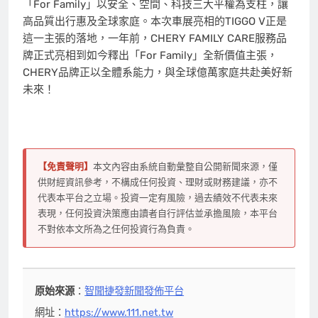
「For Family」以安全、空間、科技三大平權為支柱，讓
高品質出行惠及全球家庭。本次車展亮相的TIGGO V正是
這一主張的落地，一年前，CHERY FAMILY CARE服務品
牌正式亮相到如今釋出「For Family」全新價值主張，
CHERY品牌正以全體系能力，與全球億萬家庭共赴美好新
未來！
【免責聲明】
本文內容由系統自動彙整自公開新聞來源，僅
供財經資訊參考，不構成任何投資、理財或財務建議，亦不
代表本平台之立場。投資一定有風險，過去績效不代表未來
表現，任何投資決策應由讀者自行評估並承擔風險，本平台
不對依本文所為之任何投資行為負責。
原始來源
：
智聞捷發新聞發佈平台
網址：
https://www.111.net.tw