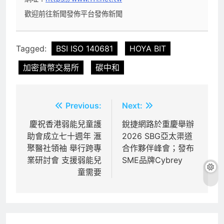
歡迎前往新聞發佈平台發佈新聞
Tagged:
BSI ISO 140681
HOYA BIT
加密貨幣交易所
碳中和
文
Previous:
Next:
章
慶祝香港弱能兒童護
銳捷網路於重慶舉辦
助會成立七十週年 滙
2026 SBG亞太渠道
導
聚醫社領袖 舉行跨專
合作夥伴峰會；發布
覽
業研討會 支援弱能兒
SME品牌Cybrey
童需要