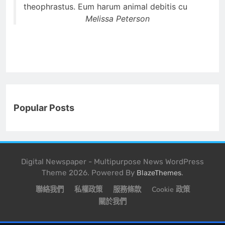
theophrastus. Eum harum animal debitis cu
Melissa Peterson
Popular Posts
Digital Newspaper - Multipurpose News WordPress
Theme 2026. Powered By
.
BlazeThemes
聯絡我們
私權政策
服務條款
Cookie 政策
關於我們