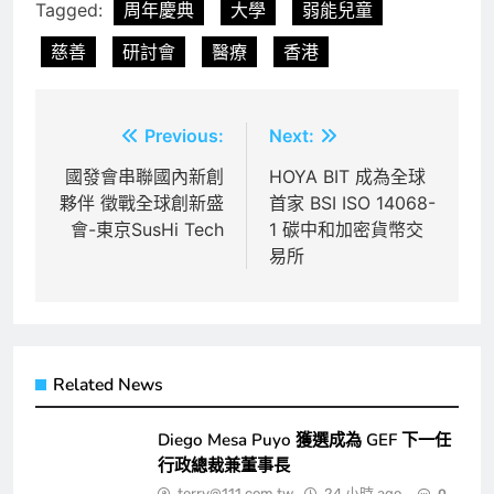
Tagged:
周年慶典
大學
弱能兒童
慈善
研討會
醫療
香港
文
Previous:
Next:
章
國發會串聯國內新創
HOYA BIT 成為全球
夥伴 徵戰全球創新盛
首家 BSI ISO 14068-
導
會-東京SusHi Tech
1 碳中和加密貨幣交
覽
易所
Related News
Diego Mesa Puyo 獲選成為 GEF 下一任
行政總裁兼董事長
terry@111.com.tw
24 小時 ago
0