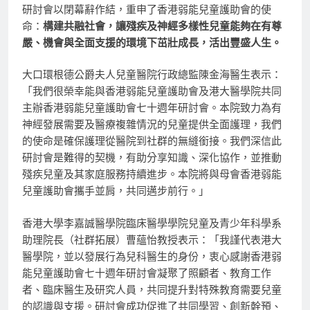
研討會以閉幕辭作結，重申了香港弱能兒童護助會的使
命：
構建共融社會，讓殘疾及神經多樣性兒童能夠在有尊
嚴、機會與全面支援的環境下茁壯成長，活出豐盛人生。
大口環根德公爵夫人兒童醫院行政總監陳金海醫生表示：
「我們很榮幸能與香港弱能兒童護助會及港大醫學院共同
主辦香港弱能兒童護助會七十週年研討會。本院致力為有
神經發展需要及醫療複雜情況的兒童提供全面護理，我們
的使命是確保護理從醫院到社群的無縫銜接。我們深信此
研討會是難得的契機，有助分享知識、深化協作，並推動
殘疾兒童及其家庭服務持續進步。本院將與母會香港弱能
兒童護助會攜手並肩，共同邁步前行。」
香港大學李嘉誠醫學院臨床醫學學院兒童及青少年科學系
助理院長（社群拓展）曹蘊怡教授表示：「我謹代表港大
醫學院，並以發展行為兒科醫生的身份，衷心感謝香港弱
能兒童護助會七十週年研討會凝聚了照顧者、教育工作
者、臨床醫生及研究人員，共同提升對特殊教育需要兒童
的認識與支援。研討會成功促進了共同學習、創新幹預、