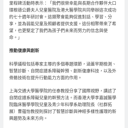
里程碑活動時表示：「我們很榮幸能與長期合作夥伴大口
環根德公爵夫人兒童醫院及港大醫學院共同舉辦這次成功
的七十週年研討會。這類聚會能夠促進對話、學習、分
享，並為弱能兒童及照顧者提供支援。這份相聚帶來了希
望，也更堅定了我們為孩子們未來而努力的信念與使
命。」
推動復康與創新
科學議程包括專家主導的多個專題環節，涵蓋早期檢測、
智慧診斷、自閉症譜系障礙幹預、創新復康科技，以及外
骨骼技術在提升行動能力方面的作用。
上海交通大學醫學院的任泰教授分享了國際視野，講述了
自閉症譜系障礙兒童的幹預方法。而香港大學李嘉誠醫學
院臨床醫學學院兒童及青少年科學系助理院長（社群拓
展）曹蘊怡教授則探討了智慧診斷與神經多樣性護理的新
興趨勢及未來方向。