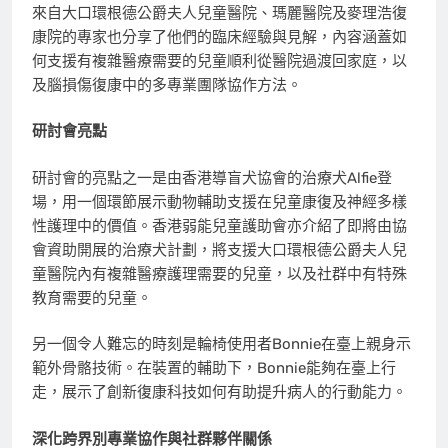
來自大口環根德公爵夫人兒童醫院、瑪麗醫院及麥理浩復
康院的專家也分享了他們的臨床經驗與見解，內容涵蓋如
何支援有複雜醫療需要的兒童順利從醫院過渡回家庭，以
及腦損傷復康中的多專業團隊協作方法。
研討會亮點
研討會的亮點之一是由香港導盲犬協會的治療犬Alfie登
場，用一個環節展示動物輔助支援在兒童康復及神經多樣
性護理中的價值。香港弱能兒童護助會亦介紹了即將由協
會資助開展的治療犬計劃，將支援大口環根德公爵夫人兒
童醫院內有複雜醫療護理需要的兒童，以及社群中有特殊
教育需要的兒童。
另一個令人難忘的時刻是輪椅使用者Bonnie在臺上親身示
範外骨骼技術。在裝置的輔助下，Bonnie能夠在臺上行
走，展示了創新復康科技如何有助提升病人的行動能力。
深化跨界別專業協作與社群夥伴關係