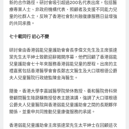
新的合作路徑。研討會吸引超過200名代表出席，包括醫
療專業人士、非政府機構代表、照顧者及支援不同能力兒
童的社群人士，反映了香港社會對共融復康服務日益增強
的共同承擔。
七十載同行 初心不變
研討會由香港弱能兒童護助會會長李偉文先生及主席張達
棠先生太平紳士致歡迎辭揭開序幕，他們回顧了香港弱能
兒童護助會七十年來服務香港弱能兒童的歷程。出席的主
禮嘉賓包括香港醫學會會長鄭志文醫生及大口環根德公爵
夫人兒童醫院行政總監陳金海醫生。
隨後，香港大學李嘉誠醫學院榮休教授、養和醫院骨科榮
譽顧問醫生陸瓞驥教授發表主題演講，強調了大口環根德
公爵夫人兒童醫院與香港弱能兒童護助會之間的長期夥伴
關係，並重申共同推動兒童康復服務的承諾。
香港弱能兒童護助會主席張達棠先生太平紳士在回顧這次