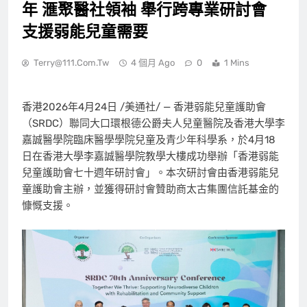
年 滙聚醫社領袖 舉行跨專業研討會
支援弱能兒童需要
Terry@111.com.tw
4 個月 Ago
0
1 Mins
香港
2026年4月24日
/美通社/ — 香港弱能兒童護助會
（SRDC）聯同大口環根德公爵夫人兒童醫院及香港大學李
嘉誠醫學院臨床醫學學院兒童及青少年科學系，於4月18
日在香港大學李嘉誠醫學院教學大樓成功舉辦「香港弱能
兒童護助會七十週年研討會」。本次研討會由香港弱能兒
童護助會主辦，並獲得研討會贊助商太古集團信託基金的
慷慨支援。