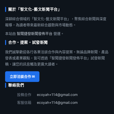
關於「智文化-藝文新聞平台」
深耕綜合領域的「智文化-藝文新聞平台」，聚焦綜合新聞與深度
報導，為讀者帶來最新綜合趨勢與市場動態。
本站由
智聞捷發新聞發佈平台
營運。
合作・提案・試發新聞
我們誠摯歡迎各行各業洽談合作與內容提案。無論品牌新聞、產品
發表或產業觀點，皆可透過「智聞捷發新聞發佈平台」試發新聞
稿，讓您的訊息觸及更廣大讀者。
立即洽談合作 ✉
聯絡我們
投稿合作
ecoyah+114@gmail.com
客服信箱
ecoyah+114@gmail.com