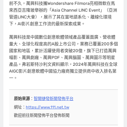
前不久，萬興科技攜Wondershare Filmora亮相微軟在馬
來西亞吉隆玻舉辦的
「
Asia Channel LINC Event
」
（亞洲
管道LINC大會），展示了其在當地語系化、離線化環境
下，AI影片創意工作流的最新探索成果。
萬興科技是中國數位創意軟體領域產品覆蓋面廣、營收體
量大、全球化程度高的A股上市公司，業務已覆蓋200多個
國家和地區，累計活躍使用者突破20億，旗下已打造萬興
喵影、萬興劇廠、萬興PDF、萬興腦圖、萬興圖示等明星
產品。弗若斯特沙利文資料顯示，2024年萬興科技在全球
AIGC影片創意軟體中國協力廠商獨立提供商中收入排名第
一。
原始來源
：
智聞捷發新聞發佈平台
網址：
https://www.111.net.tw
歡迎前往新聞發佈平台發佈新聞