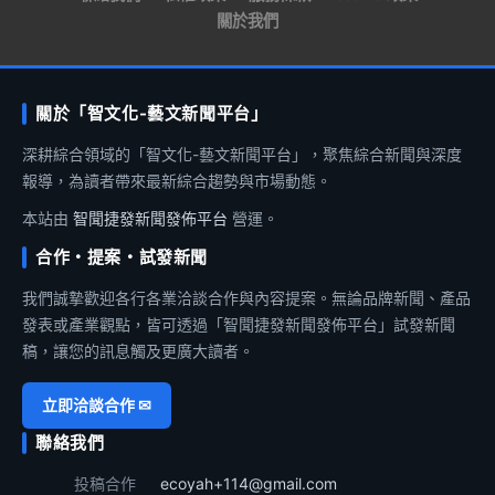
關於我們
關於「智文化-藝文新聞平台」
深耕綜合領域的「智文化-藝文新聞平台」，聚焦綜合新聞與深度
報導，為讀者帶來最新綜合趨勢與市場動態。
本站由
智聞捷發新聞發佈平台
營運。
合作・提案・試發新聞
我們誠摯歡迎各行各業洽談合作與內容提案。無論品牌新聞、產品
發表或產業觀點，皆可透過「智聞捷發新聞發佈平台」試發新聞
稿，讓您的訊息觸及更廣大讀者。
立即洽談合作 ✉
聯絡我們
投稿合作
ecoyah+114@gmail.com