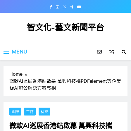
Skip
to
content
智文化-藝文新聞平台
MENU
Home
微軟AI巡展香港站啟幕 萬興科技攜PDFelement等企業
級AI辦公解決方案亮相
國際
工商
科技
微軟AI巡展香港站啟幕 萬興科技攜