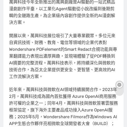
萬興科技今年全新推出的萬興劇廠是AI驅動的一站式精品
漫劇創作平臺，以工業化Agent驅動從小說改編到後期剪
輯的全鏈路生產，為企業級內容創作提供全新的AI漫劇解
決方案。
開展以來，萬興科技展位吸引了大量專業觀眾。多位元來
自資訊技術、財務、教育、電信等領域的企業代表對
Wondershare PDFelement的Smart Redact合規功能與專
業翻譯能力表現出濃厚興趣，並現場體驗了從PDF轉換到
AI摘要的完整流程。萬興科技表示，將持續深化與微軟的
技術合作，為亞太企業提供更安全、更智慧、更高效的AI
工作流解決方案。
近年來，萬興科技與微軟在AI領域持續展開合作。2023年
2月，萬興科技成為國內首批獲得 Azure OpenAI商用服務
許可權的企業之一；同年4月，萬興科技與微軟簽署雲服務
框架協定，旗下海外主要產品成功接入Azure OpenAI服
務；2025年5月，Wondershare Filmora作為Windows AI
APP生態合作夥伴亮相微軟全球開發者大會（BUILD）；