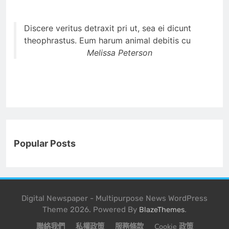
Discere veritus detraxit pri ut, sea ei dicunt
theophrastus. Eum harum animal debitis cu
Melissa Peterson
Popular Posts
Digital Newspaper - Multipurpose News WordPress
Theme 2026. Powered By
.
BlazeThemes
聯絡我們
私權政策
服務條款
Cookie 政策