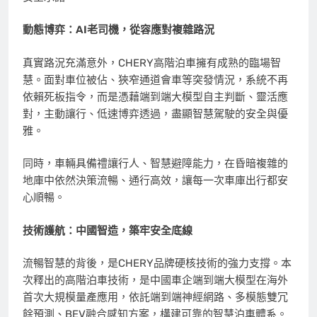
動態博弈：AI老司機，從容應對複雜路況
真實路況充滿意外，CHERY高階泊車擁有成熟的臨場智
慧。面對車位被佔、狹窄通道會車等突發情況，系統不再
依賴死板指令，而是憑藉端到端大模型自主判斷、靈活應
對，主動讓行、低速博弈透過，盡顯智慧駕駛的安全與優
雅。
同時，車輛具備禮讓行人、智慧避障能力，在昏暗複雜的
地庫中依然決策流暢、通行高效，讓每一次車庫出行都安
心順暢。
技術護航：中國智造，築牢安全底線
流暢智慧的背後，是CHERY品牌硬核技術的強力支撐。本
次釋出的高階泊車技術，是中國車企端到端大模型在海外
首次大規模量產應用，依託端到端神經網路、多模態雙冗
餘預測、BEV融合感知方案，構建可靠的智慧泊車體系。