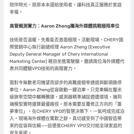
陪伴時光，原原本本還給使用者，讓科技真正服務於家庭
幸福。
高管親測實力：Aaron Zheng攜海外媒體挑戰極限車位
技術是否溫暖，先看能否直面極限。活動現場，CHERY國
際營銷中心執行副總經理 Aaron Zheng (Executive
Deputy General Manager of Chery International
Marketing Center) 親自坐進駕駛艙，邀請兩位海外媒體代
表共同體驗VPD技術的高階實力。
面對令無數老司機望而卻步的高難度極窄通道與斷頭路停
車位，Aaron Zheng從容啟動一鍵泊車。只見車輛在釐米
級狹窄空間中輾轉騰挪，感測器精準捕捉週遭環境，端到
端模型實時運算最優路徑。原本需要反覆修正方向的「噩
夢車位」，在CHERY VPD的智慧決策下，一氣呵成完成泊
入。現場海外媒體在驚歎之餘，真切感受到了中國智造帶
來的從容與信賴——這便是CHERY VPD交付給全球家庭的
安全承諾。