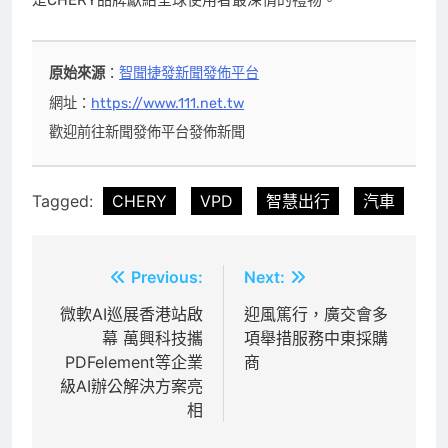
原始來源
：
智聞捷發新聞發佈平台
網址：
https://www.111.net.tw
歡迎前往新聞發佈平台發佈新聞
Tagged:
CHERY
VPD
智慧出行
汽車
文
Previous:
Next:
章
微軟AI巡展香港站啟
迎風篤行，廣交會多
幕 萬興科技攜
項舉措服務中東採購
導
PDFelement等企業
商
覽
級AI辦公解決方案亮
相