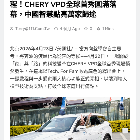
程！CHERY VPD全球首秀圓滿落
幕，中國智慧點亮萬家歸途
Terry@111.com.tw
4 個月 Ago
0
1 Mins
北京
2026年4月23日
/美通社/ — 當方向盤學會自主思
考，將奔波的疲憊化為從容的等候——4月22日，一場關於
「家」與「路」的科技變革在CHERY VPD全球首秀現場悄
然發生。在這場以Tech. For Family為底色的釋出會上，
一鍵啟程與一步歸家兩大核心功能正式亮相，以端到端大
模型技術為支點，打破全球家庭出行痛點。