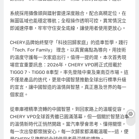
系統採用攝像頭與鐳射雷達深度融合，配合高精定位，在
無圖區域也能穩定導航；全程操作透明可控，異常情況立
即減速停車，牢牢守住安全底線，讓使用者使用更放心。
CHERY品牌始終堅守「科技回歸家庭」的造車哲學，踐行
「Tech. For Family」 理念，以真實痛點為導向，用技術
的溫度守護每一次家庭出行。值得一提的是，本次首秀現
場官宣重要訊息：2026年，CHERY VPD將正式搭載於
TIGGO 7、TIGGO 8車型，率先登陸中東及東南亞市場。這
不僅是產品的迭代，更是中國智慧推動全球出行標準升級
的宣言，讓中國智造的溫情與智慧，真正惠及世界的每一
個家庭。
從車庫裡精準流轉的中國智慧，到回家路上的溫暖從容，
CHERY VPD全球首秀雖已圓滿落幕，但一個關於智慧泊車
的溫情新時代正悄然開啟。當汽車學會思考、懂得關懷，
每一次出發都懷揣安心，每一次歸家都滿載溫暖——這，便
是CHERY品牌獻給全球使用者最深情的禮物。