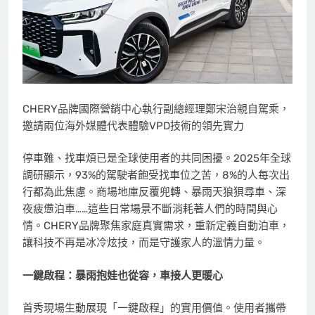
CHERY品牌國際營銷中心執行副總經理鄭宋治親自駕乘，
邀請兩位海外媒體代表體驗VPD技術的領先實力
停車難、找車煩已是全球使用者的共同困擾。2025年全球
調研顯示，93%的駕駛者飽受找車位之苦，8%的人每次出
行都為此焦慮。商場地庫反覆兜轉、暴雨天狼狽尋車、深
夜疲憊泊車……這些日常場景不斷消耗著人們的時間與心
情。CHERY品牌聚焦家庭真實需求，重新定義自動泊車，
讓科技不再是冰冷炫技，而是守護家人的溫情力量。
一鍵啟程：暴雨抱娃也從容，車接人更暖心
首秀現場生動展現「一鍵啟程」的實用價值。使用者攜帶