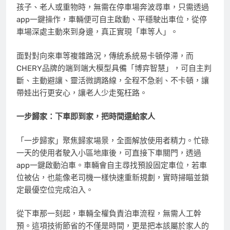
孩子、老人或重物時，無需在停車場奔波尋車，只需透過
app一鍵操作，車輛便可自主啟動、平穩駛出車位，從停
車場深處主動來到身邊，真正實現「車等人」。
面對對向來車等複雜路況，傳統系統易卡頓停滯，而
CHERY品牌的端到端大模型具備「博弈智慧」，可自主判
斷、主動避讓、靈活微調路線，全程不急剎、不卡頓，讓
帶娃出行更安心，讓老人少走冤枉路。
一步歸家：下車即到家，把時間還給家人
「一步歸家」聚焦歸家場景，全面解放使用者精力。忙碌
一天的使用者駛入小區地庫後，可直接下車關門，透過
app一鍵啟動泊車。車輛會自主尋找預設固定車位，若車
位被佔，也能像老司機一樣快速重新規劃，實時掃瞄並鎖
定最優空位完成泊入。
從下車那一刻起，車輛全權負責泊車流程，無需人工幹
預。這項技術節省的不僅是時間，更是把本該屬於家人的