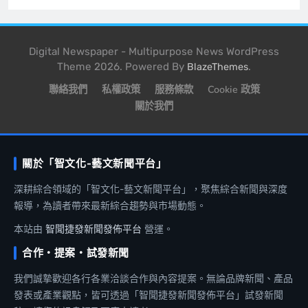
Digital Newspaper - Multipurpose News WordPress
Theme 2026. Powered By
.
BlazeThemes
聯絡我們
私權政策
服務條款
Cookie 政策
關於我們
關於「智文化-藝文新聞平台」
深耕綜合領域的「智文化-藝文新聞平台」，聚焦綜合新聞與深度
報導，為讀者帶來最新綜合趨勢與市場動態。
本站由
智聞捷發新聞發佈平台
營運。
合作・提案・試發新聞
我們誠摯歡迎各行各業洽談合作與內容提案。無論品牌新聞、產品
發表或產業觀點，皆可透過「智聞捷發新聞發佈平台」試發新聞