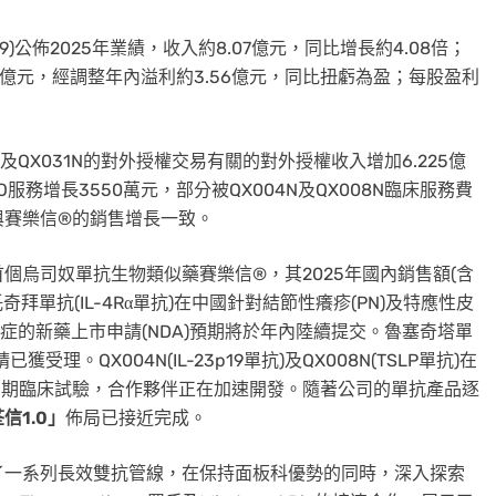
509)公佈2025年業績，收入約8.07億元，同比增長約4.08倍；
.07億元，經調整年內溢利約3.56億元，同比扭虧為盈；每股盈利
N及QX031N的對外授權交易有關的對外授權收入增加6.225億
O服務增長3550萬元，部分被QX004N及QX008N臨床服務費
，與賽樂信®的銷售增長一致。
個烏司奴單抗生物類似藥賽樂信®，其2025年國內銷售額(含
單抗(IL-4Rα單抗)在中國針對結節性癢疹(PN)及特應性皮
適應症的新藥上市申請(NDA)預期將於年內陸續提交。魯塞奇塔單
獲受理。QX004N(IL-23p19單抗)及QX008N(TSLP單抗)在
)III期臨床試驗，合作夥伴正在加速開發。隨著公司的單抗產品逐
荃信
1.0」
佈局已接近完成。
了一系列長效雙抗管線，在保持面板科優勢的同時，深入探索