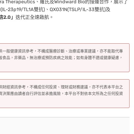
herapeutics、羅氏及Windward Bio的接連合作，展示了
p19/TL1A雙抗)、QX031N(TSLP/IL-33雙抗)及
信
2.0」
迭代正全速啟航。
供一般健康資訊參考，不構成醫療診斷、治療或專業建議，亦不能取代專
般食品，非藥品，無治療或預防疾病之效能；如有身體不適或健康疑慮，
供財經資訊參考，不構成任何投資、理財或財務建議，亦不代表本平台之
資決策應由讀者自行評估並承擔風險，本平台不對依本文所為之任何投資