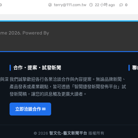
terry@111.com.tw
22 小時 ago
0
0
heme 2026. Powered By
合作・提案・試發新聞
聯
聞與深
我們誠摯歡迎各行各業洽談合作與內容提案。無論品牌新聞、
產品發表或產業觀點，皆可透過「智聞捷發新聞發佈平台」試
發新聞稿，讓您的訊息觸及更廣大讀者。
立即洽談合作 ✉
© 2026
智文化-藝文新聞平台
版權所有