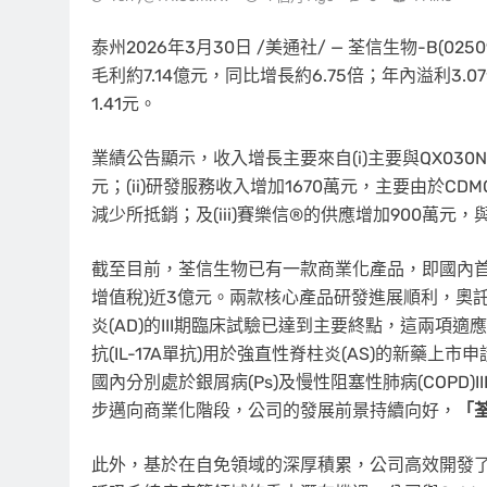
泰州
2026年3月30日
/美通社/ — 荃信生物-B(02
毛利約7.14億元，同比增長約6.75倍；年內溢利3
1.41元。
業績公告顯示，收入增長主要來自(i)主要與QX030
元；(ii)研發服務收入增加1670萬元，主要由於CDM
減少所抵銷；及(iii)賽樂信®的供應增加900萬元
截至目前，荃信生物已有一款商業化產品，即國內首
增值稅)近3億元。兩款核心產品研發進展順利，奧託奇拜
炎(AD)的III期臨床試驗已達到主要終點，這兩項
抗(IL-17A單抗)用於強直性脊柱炎(AS)的新藥上市申請已
國內分別處於銀屑病(Ps)及慢性阻塞性肺病(COPD
步邁向商業化階段，公司的發展前景持續向好，
「
此外，基於在自免領域的深厚積累，公司高效開發