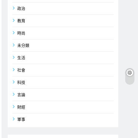
政治
教育
時尚
未分類
生活
社會
科技
言論
財經
軍事