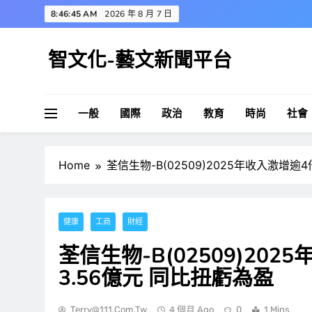
Skip
8:46:45 AM
2026 年 8 月 7 日
to
content
智文化-藝文新聞平台
一般
國際
政治
教育
時尚
社會
Home
荃信生物-B(02509)2025年收入激增逾
健康
工商
財經
荃信生物-B(02509)20
3.56億元 同比扭虧為盈
Terry@111.com.tw
4 個月 Ago
0
1 Mins