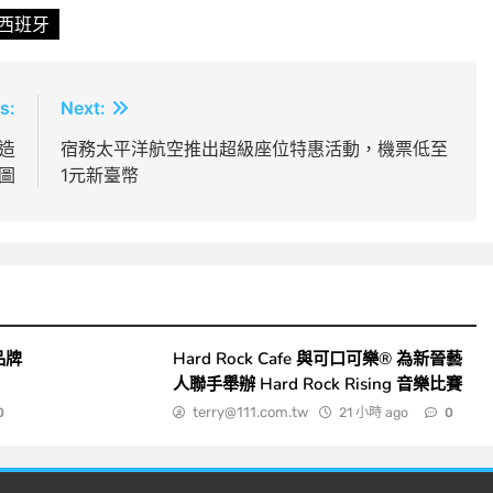
西班牙
s:
Next:
智造
宿務太平洋航空推出超級座位特惠活動，機票低至
圖
1元新臺幣
品牌
Hard Rock Cafe 與可口可樂® 為新晉藝
人聯手舉辦 Hard Rock Rising 音樂比賽
terry@111.com.tw
21 小時 ago
0
0