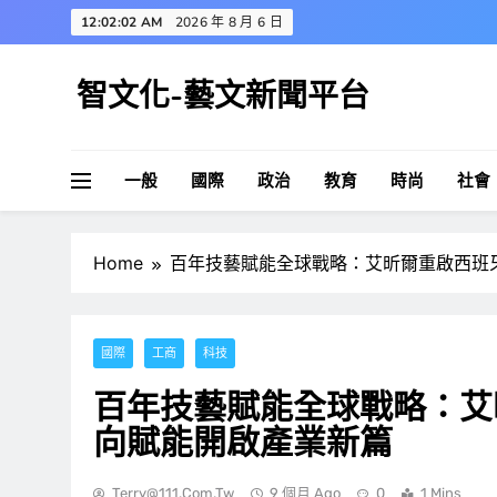
Skip
12:02:03 AM
2026 年 8 月 6 日
to
content
智文化-藝文新聞平台
一般
國際
政治
教育
時尚
社會
Home
百年技藝賦能全球戰略：艾昕爾重啟西班牙N
國際
工商
科技
百年技藝賦能全球戰略：艾昕爾
向賦能開啟產業新篇
Terry@111.com.tw
9 個月 Ago
0
1 Mins