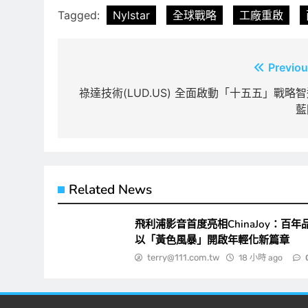
Tagged:
Nylstar
全球戰略
工廠重啟
文
Previou
章
祿達技術(LUD.US) 全面啟動「十五五」戰略
藍
導
覽
Related News
飛利浦影音首度亮相ChinaJoy：百年
以「黃色風暴」開啟年輕化新篇章
terry@111.com.tw
18 小時 ago