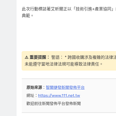
此次行動標誌著艾昕爾正以「技術引進+產業協同
典範。
⚠️ 重要提醒：
警語： * 跨國收購涉及複雜的法律
未能遵守當地法律法規可能導致法律責任。
原始來源
：
智聞捷發新聞發佈平台
網址：
https://www.111.net.tw
歡迎前往新聞發佈平台發佈新聞