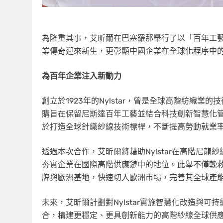
為隆重其事，艾昕爾在巴塞羅那舉行了以「百年工
業傳奇迎來新生，更彰顯中國企業在全球化程序中
為百年企業注入新動力
創立於1923年的Nylstar，曾是全球高階紡織
購旨在保留尼斯達百年工藝並結合科技創新智慧化管
於打造全球針織紗線技術標桿，不斷提高勞動就業
透過本次合作，艾昕爾將藉助Nylstar在高階尼
夯實企業在國際高階供應鏈中的地位。此舉不僅輓救了
牌與歐洲基地，快速切入歐洲市場，完善其全球產
未來，艾昕爾計劃對Nylstar實施智慧化改造與
合，構建更穩定、更具創新能力的高階紗線全球供