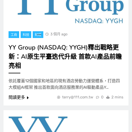
3 個月 ago
工商
科技
財經
YY Group (NASDAQ: YYGH)釋出戰略更
新：AI原生平臺迭代升級 首款AI產品前瞻
亮相
依託覆蓋12個國家和地區的現有酒店勞動力運營體系，打造四
大模組AI框架 推出首款面向酒店服務業的AI驅動產品Y…
閱讀更多
terry@111.com.tw
0
2 mins