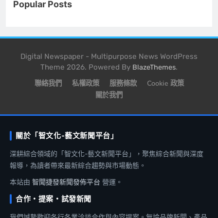
Popular Posts
Digital Newspaper - Multipurpose News WordPress
Theme 2026. Powered By
.
BlazeThemes
聯絡我們
私權政策
服務條款
Cookie 政策
關於我們
關於「智文化-藝文新聞平台」
深耕綜合領域的「智文化-藝文新聞平台」，聚焦綜合新聞與深度
報導，為讀者帶來最新綜合趨勢與市場動態。
本站由
智聞捷發新聞發佈平台
營運。
合作・提案・試發新聞
我們誠摯歡迎各行各業洽談合作與內容提案。無論品牌新聞、產品