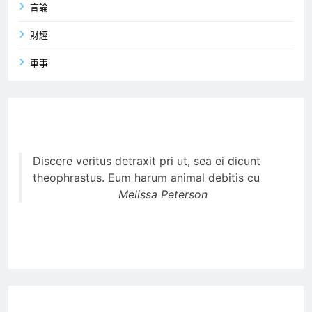
言論
財經
軍事
Discere veritus detraxit pri ut, sea ei dicunt
theophrastus. Eum harum animal debitis cu
Melissa Peterson