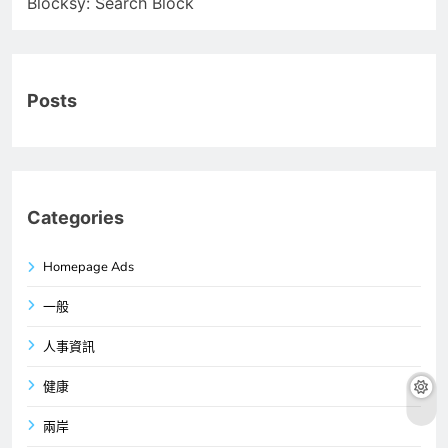
Blocksy: Search Block
Posts
Categories
Homepage Ads
一般
人事資訊
健康
兩岸