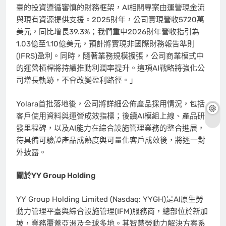
臺的投資遵循審慎的財務框架，AI相關專案由運營現金流
與現有資源提供支援。2025財年，公司實現營收5720萬
美元，同比增長39.3%；我們重申2026財年營收指引為
1.03億至1.10億美元，預計將實現非國際財務報告準則
(IFRS)盈利。同時，隨著業務規模擴張，公司商業模式中
的運營槓桿將持續推動利潤率提升。這項AI戰略將強化公
司增長軌跡，不會改變盈利路徑。」
Yolara首批落地後，公司將詳細公佈產品採用情況，包括
客戶使用資料與運營成效指標；後續AI模組上線、產品研
發里程碑，以及AI能力在綜合設施管理業務的整合進展，
待具備可驗證產品成熟度與可量化客戶成效後，將逐一對
外披露。
關於YY Group Holding
YY Group Holding Limited (Nasdaq: YYGH)是AI原生勞
動力管理平臺與綜合設施管理(IFM)服務商，總部位於新加
坡，業務覆蓋亞洲及全球多地。其智慧勞動力解決方案系