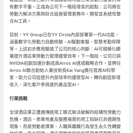
有數字平臺，正成為公司下一階段增長的起點：公司將在
勞動力解決方案與綜合設施管理業務中，開發並系統性整
合AI工具。
目前，YY Group已在YY Circle內部部署第一代AI功能，
涵蓋數字化勞動力自動核驗、AI驅動客服、智慧考勤保障
等。上述初步應用驗證了公司的核心判斷：AI可規模化顯
著提升酒店業勞動力管理運營效率。下一階段，公司已與
NVIDIA初創加速計劃成員Arros AI達成戰略合作，並聘任
Arros AI聯合創始人兼技術長Kai Yang擔任首席AI科學
家，助力公司從提升內部效率的運營型AI，轉向創造新增
收入、深化客戶參與度的產品型AI。
行業挑戰
全球酒店業正遭遇傳統用工模式無法破解的結構性勞動力
危機。酒店、商業地產及服務場景的用工短缺已非週期性
現象，而是勞動者擇業、入職與離職行為發生永久性轉變