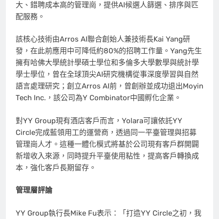
大、錯聘成本高的管理崗，提供AI候選人篩選、排序與匹
配服務。
該核心技術由Arros AI聯合創始人兼技術長Kai Yang研
發，在此前應用中可降低約80%的招聘工作量。Yang先生
擁有哈佛大學統計學碩士學位和多倫多大學數學與統計學
學士學位，曾在全球頂尖AI研究機構從事深度學習與自然
語言處理研究；創立Arros AI前，曾創辦並成功退出Moyin
Tech Inc.，該公司為Y Combinator中國孵化企業。
對YY Group現有酒店客戶而言，Yolara可讓依託YY
Circle完成藍領用工的運營商，透過同一平臺管理與招募
管理崗人才。這種一體化模式將基於公司現有客戶群開闢
新增收入來源，同時提升平臺使用粘性，提高客戶轉換成
本，強化客戶長期留存。
管理層評論
YY Group執行長Mike Fu表示：「打造YY Circle之初，我