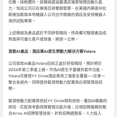
任務。除軟體外，該模組還涵蓋酒店場景物理自動化能
力，包括公司已在東南亞與擎朗智慧、在美國內華達州拉
斯維加斯與本地機器人公司合作開展的酒店及安保機器人
測評試點專案。
上述模組及產品處於不同研發階段，待具備可驗證產品成
熟度與可量化客戶成效後，將逐一公佈。
首款AI產品：酒店業AI原生勞動力解決方案Yolara
公司首款AI產品Yolara目前正處於研發階段，預計將於
2026年第三季度上線。作為AI原生平臺擴充套件功能，
Yolara可實現YY Circle酒店業用工場景全覆蓋——在單一
整合系統內，同時提供藍領勞動力配置與白領管理崗招
聘。
藍領勞動力配置將依託YY Circle現有技術，疊加AI驅動的
排班、匹配與考勤保障實現功能升級；白領招聘服務則整
合Arros AI招聘智慧技術，針對招聘週期長、人力投入