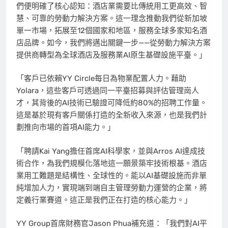
們便明確了核心認知：酒店業需要比傳統用工更高效、智
慧、可靠的勞動力解決方案。這一理念推動我們從新加坡
單一市場，拓展至12個國家和地區，服務全球多家知名酒
店品牌。如今，我們將邁出關鍵一步——從勞動力解決方案
提供商轉型為全球酒店及服務業AI原生基礎設施平臺。」
「客戶已依賴YY Circle每日為物業配置人力。藉助
Yolara，這些客戶可透過同一平臺招募與評估管理崗人
才，其背後的AI技術已驗證可降低約80%的招聘工作量。
這是基於現有客戶關係打造的全新收入來源，也是我們計
劃推向市場的首項AI能力。」
「聘請Kai Yang擔任首席AI科學家，並與Arros AI達成技
術合作，為我們規模化落地這一願景築牢技術根基。酒店
業用工難題是結構性、全球性的。能以AI基礎設施而非單
純增加人力，實現端到端自主管理勞動力運營的企業，將
定義行業賽道。這正是我們正在打造的核心能力。」
YY Group首席財務官Jason Phua補充道：「我們對AI平