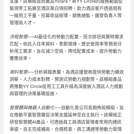
支援。該模組首款產品Yolara，將YY Circle的服務範圍從
藍領零工拓展至酒店業白領招聘，助力酒店客戶透過現有
一線用工平臺，招募收益經理、銷售總監、運營負責人等
管理崗人才。
流程智慧
——AI最佳化的勞動力配置、班次排班與實時需求
匹配。依託入住率資料、季節規律、歷史使用率等預測分
析用工需求，旨在減少空崗、降低配置成本、提升勞動力
響應效率。
資料智慧
——分析與報表層，為酒店運營商提供勞動力績效
洞察、人力成本對標、預測式勞動力規劃等。該模組產品
將推動YY Circle從用工工具升級為深度嵌入酒店人力規劃
與管理的決策基礎設施。
智慧體與機器人自動化
——自動化是公司長期佈局模組，旨
在推動平臺智慧層從決策支援延伸至自主執行。該模組正
研發智慧體AI產品，可透過員工與酒店管理者常用的通訊
渠道，自主完成補崗、合規核查、員工溝通等勞動力管理