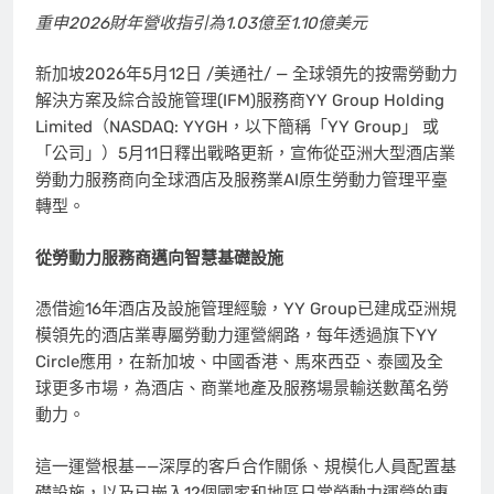
重申
2026財年營收指引為1.03億至1.10億美元
新加坡
2026年5月12日
/美通社/ — 全球領先的按需勞動力
解決方案及綜合設施管理(IFM)服務商YY Group Holding
Limited（NASDAQ: YYGH，以下簡稱「YY Group」 或
「公司」）
5月11日
釋出戰略更新，宣佈從亞洲大型酒店業
勞動力服務商向全球酒店及服務業AI原生勞動力管理平臺
轉型。
從勞動力服務商邁向智慧基礎設施
憑借逾16年酒店及設施管理經驗，YY Group已建成亞洲規
模領先的酒店業專屬勞動力運營網路，每年透過旗下YY
Circle應用，在新加坡、中國香港、馬來西亞、泰國及全
球更多市場，為酒店、商業地產及服務場景輸送數萬名勞
動力。
這一運營根基——深厚的客戶合作關係、規模化人員配置基
礎設施，以及已嵌入12個國家和地區日常勞動力運營的專