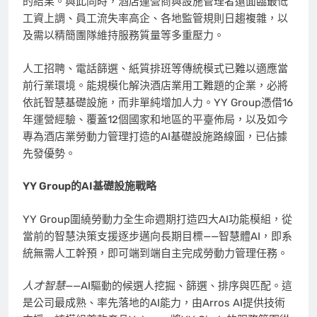
的結果。與此同時，酒店運營商與設施管理者還面臨最低
工資上調、員工流失率高企、各地監管規則日趨複雜，以
及需以精簡團隊維持服務質量等多重壓力。
人工招聘、電話篩選、紙質排班等傳統模式已難以適應當
前行業環境。能規模化解決酒店業用工難題的企業，必將
依託智慧基礎設施，而非單純增加人力。YY Group憑借16
年運營經驗、覆蓋12個國家和地區的平臺佈局，以及如今
專為酒店業勞動力管理打造的AI基礎設施路線圖，已佔據
先發優勢。
YY Group的AI基礎設施戰略
YY Group圍繞勞動力全生命週期打造四大AI功能模組，從
當前的智慧決策支援逐步邁向長期目標——智慧體AI，即系
統無需人工幹預，即可端到端自主完成勞動力管理任務。
人才智慧
——AI驅動的候選人挖掘、篩選、排序與匹配。這
是公司最成熟、率先落地的AI能力，由Arros AI提供技術