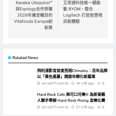
章
Kaneka Ubiquinol™
艾思通科技推一鍵啟
與Eqology合作榮獲
動 BYOM，整合
導
2026年備受矚目的
Logitech 打造智慧視
覽
Vitafoods Europe創
訊新體驗
新獎
Related News
飛利浦影音首度亮相ChinaJoy：百年品牌
以「黃色風暴」開啟年輕化新篇章
terry@111.com.tw
18 小時 ago
0
Hard Rock Cafe 與可口可樂® 為新晉藝
人聯手舉辦 Hard Rock Rising 音樂比賽
terry@111.com.tw
21 小時 ago
0