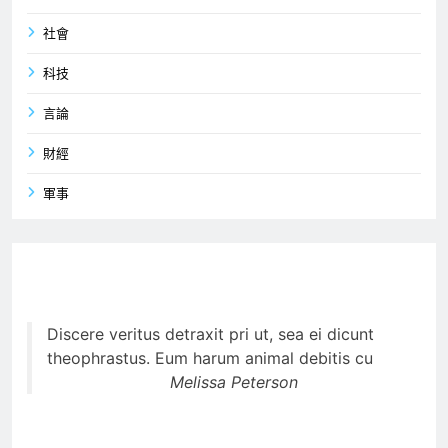
社會
科技
言論
財經
軍事
Discere veritus detraxit pri ut, sea ei dicunt
theophrastus. Eum harum animal debitis cu
Melissa Peterson