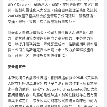
統YY Circle，可幫助酒店、餐飲、零售等服務行業客戶預
判、規劃和最佳化人力配置。綜合設施管理業務則依託其
24IFM軟體平臺與綜合設施管理子公司矩陣，服務酒店、
交通、銀行、零售、綜合設施等行業客戶。
隨著兩大業務板塊擴張，公司系統性嵌入AI與自動化能
力，從智慧決策支援逐步邁向更高程度的自主勞動力管
理，以提升服務質量、降低配置成本、推動長期利潤率增
長。公司在納斯達克資本市場上市，致力於基礎設施創
新、可量化客戶價值與長期價值創造。
安全港宣告
本新聞稿包含前瞻性陳述，相關陳述依據1995年《美國私
人證券訴訟改革法案》的「安全港」條款作出。所有非歷
史事實的陳述，包括YY Group Holding Limited的信念與
預期相關內容，均屬前瞻性陳述。前瞻性陳述存在固有風
險與不確定性，諸多因素可能導致實際結果與陳述中的內
容存在重大差異，這些因素包括但不限於：（i）東南亞、