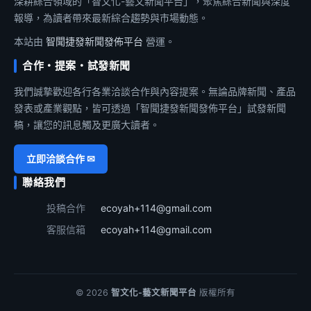
深耕綜合領域的「智文化-藝文新聞平台」，聚焦綜合新聞與深度
報導，為讀者帶來最新綜合趨勢與市場動態。
本站由
智聞捷發新聞發佈平台
營運。
合作・提案・試發新聞
我們誠摯歡迎各行各業洽談合作與內容提案。無論品牌新聞、產品
發表或產業觀點，皆可透過「智聞捷發新聞發佈平台」試發新聞
稿，讓您的訊息觸及更廣大讀者。
立即洽談合作 ✉
聯絡我們
投稿合作
ecoyah+114@gmail.com
客服信箱
ecoyah+114@gmail.com
© 2026
智文化-藝文新聞平台
版權所有