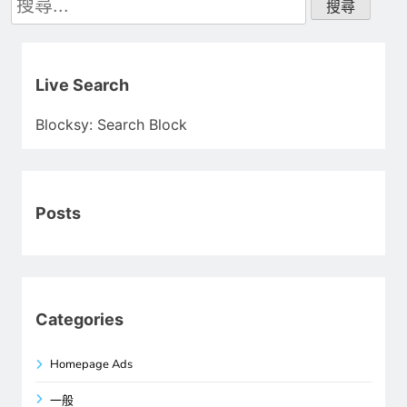
尋
關
鍵
字:
Live Search
Blocksy: Search Block
Posts
Categories
Homepage Ads
一般