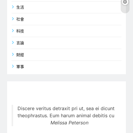
生活
社會
科技
言論
財經
軍事
Discere veritus detraxit pri ut, sea ei dicunt
theophrastus. Eum harum animal debitis cu
Melissa Peterson