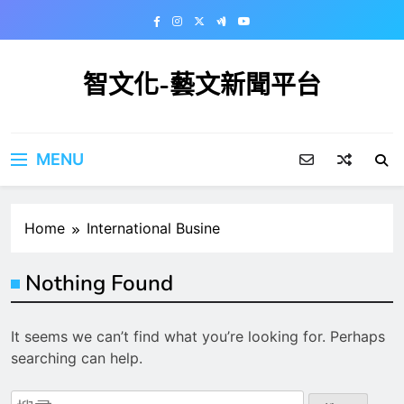
Skip
to
content
智文化-藝文新聞平台
MENU
Home
International Busine
Nothing Found
It seems we can’t find what you’re looking for. Perhaps
searching can help.
搜