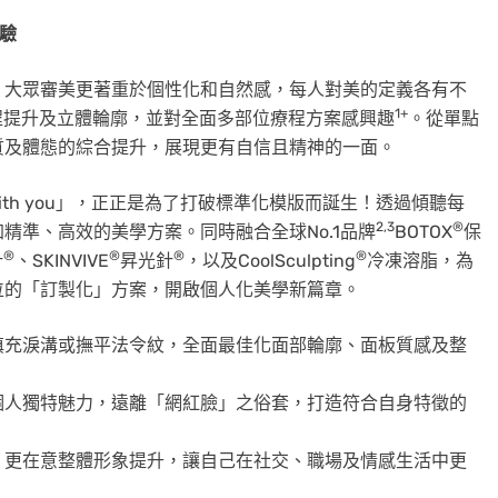
驗
，大眾審美更著重於個性化和自然感，每人對美的定義各有不
1+
程提升及立體輪廓，並對全面多部位療程方案感興趣
。從單點
質及體態的綜合提升，展現更有自信且精神的一面。
 you, with you」，正正是為了打破標準化模版而誕生！透過傾聽每
2,3
®
精準、高效的美學方案。同時融合全球No.1品牌
BOTOX
保
®
®
®
®
針
、SKINVIVE
昇光針
，以及CoolSculpting
冷凍溶脂，為
位的「訂製化」方案，開啟個人化美學新篇章。
填充淚溝或撫平法令紋，全面最佳化面部輪廓、面板質感及整
個人獨特魅力，遠離「網紅臉」之俗套，打造符合自身特徵的
，更在意整體形象提升，讓自己在社交、職場及情感生活中更