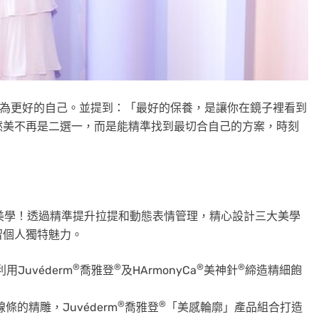
何成為更好的自己。並提到：「最好的保養，是讓你在鏡子裡看到
然美不再是二選一，而是能精準找到最切合自己的方案，時刻
你的自然美學！透過精準提升拉提和動態表情管理，精心設計三大美學
留個人獨特魅力。
®
®
®
®
Juvéderm
喬雅登
及HArmonyCa
美神針
締造精細飽
®
®
條的精雕，Juvéderm
喬雅登
「美感輪廓」產品組合打造