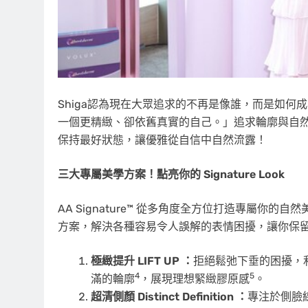
Shiga認為現在大眾追求的不再是像誰，而是如
一個更精緻、卻依舊真實的自己。」追求輪廓與自
保持最好狀態，讓優雅從自信中自然流露！
三大專屬美學方案！點亮你的 Signature Look
AA Signature™ 從多角度全方位打造專屬
方案，解決各種容易令人誤解的表情困擾，讓你保
極緻提升 LIFT UP ：
拒絕鬆弛下垂的困擾，利用
4
5
滿的輪廓
，展現理想緊緻膠原感
。
超清側顏 Distinct Definition ：
專注於側臉線