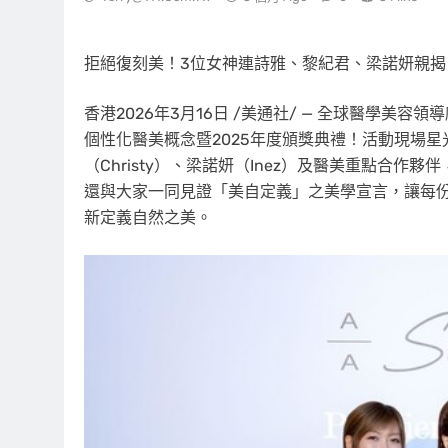
拒絕復刻美！3位女神連詩雅、黎紀君、梁諾妍親揭
香港
2026年3月16日
/美通社/ — 全球醫學美容領導廠商 A
個性化醫美概念暨2025年度頒獎典禮！活動現場星
（Christy）、梁諾妍（Inez）及醫美重點合
還與大家一同見證「美自定義」之美學宣言，讓每
新定義自然之美。