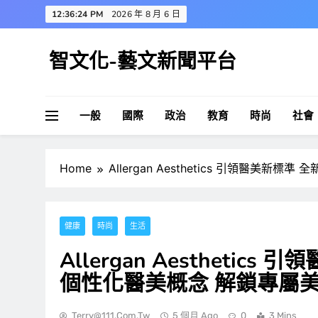
Skip
12:36:25 PM
2026 年 8 月 6 日
to
content
智文化-藝文新聞平台
一般
國際
政治
教育
時尚
社會
Home
Allergan Aesthetics 引領醫美新標準
健康
時尚
生活
Allergan Aesthetics 
個性化醫美概念 解鎖專屬
Terry@111.com.tw
5 個月 Ago
0
3 Mins