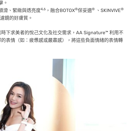
擊。
4,6
®
®
®
順滑、緊緻與透亮度
，融合BOTOX
保妥適
、SKINVIVE
濾鏡的好膚質。
求美者的悅己文化及社交需求，AA Signature™ 利用不
解的表情（如：疲憊感或嚴肅感），將這些負面情緒的表情轉