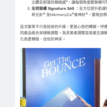
4
立體且俐落的精緻感
，讓每個角度都無懈可
全效御膚 Signature 360 ：
全方位提升肌膚
®
®
®
昇光針
及HArmonyCa
美神針
，實現自帶
這次變革不只是技術的升級，更是心態的轉變。呼應時下
同產品組合來細緻調整，為求美者調整容易產生誤
化為更積極、自信的神采。