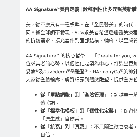
AA Signature™
美自定義 | 詮釋個性化多元醫美新
體
美，從不應只有一種標準。在「全民醫美」的時代
同。據全球調研發現，90%求美者希望透過醫美療
的抗皺需求、擴充套件到面部結構、輪廓，以至膚
AA Signature™ 的核心哲學——「Create for
位求美者的心聲，以個性化定製為中心，打造出更加
®
®
®
®
妥適
及Juvéderm
喬雅登
、HArmonyCa
美神
大家從全臉輪廓、膚質細節到體態雕塑，提供全方
從「單點調整」到「全臉管理」：
超越單一
體協調。
從「標準化模板」到「個性化定製」：
保留
「原生感」自然美。
從「抗衰」到「真我」：
不只關注改善衰老
自信。