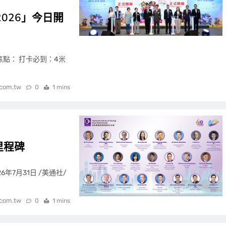
026」今日開
焦點： 打卡必到：4米
.com.tw
0
1 mins
里程碑
年7月31日 /美通社/
.com.tw
0
1 mins