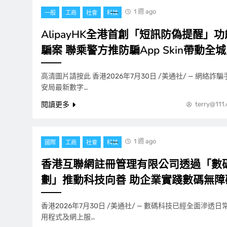
1 週 ago
一般
工商
社會
科技
AlipayHK全港首創「短訊防偽提醒」
騙案 聯乘警方推防騙App Skin帶動全
高清圖片請按此 香港2026年7月30日 /美通社/ — 網絡
安局最新數字…
閱讀更多
terry@111
1 週 ago
國際
工商
社會
科技
香港互聯網註冊管理有限公司透過「數
劃」推動科技向善 助企業實踐數碼無障
香港2026年7月30日 /美通社/ — 數碼科技已經全面滲透
用程式及網上服…