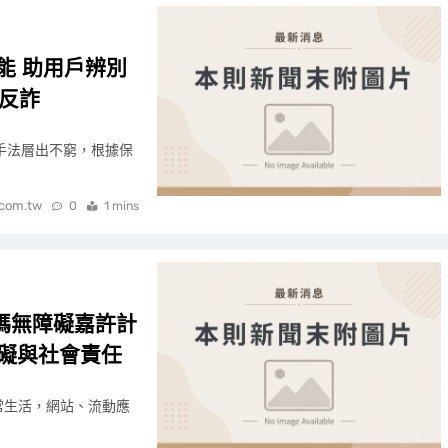
功能 助用戶辨別
城反詐
詐騙手法層出不窮，根據保
.com.tw
0
1 mins
碼無障礙嘉許計
礙與社會責任
日常生活，網站、流動應