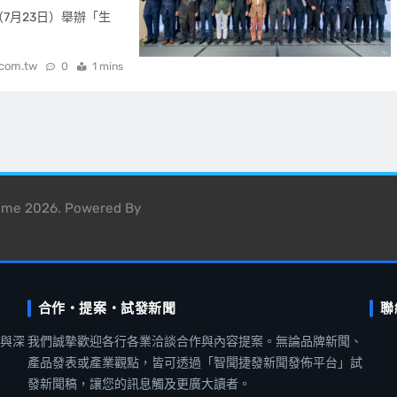
（7月23日）舉辦「生
.com.tw
0
1 mins
heme 2026. Powered By
合作・提案・試發新聞
聯
聞與深
我們誠摯歡迎各行各業洽談合作與內容提案。無論品牌新聞、
產品發表或產業觀點，皆可透過「智聞捷發新聞發佈平台」試
發新聞稿，讓您的訊息觸及更廣大讀者。