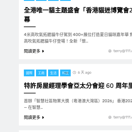
全港唯一貓主題盛會「香港貓迷博覽會2
幕
4米高吹氣拓腮貓牛仔駕到 400+展位打造夏日貓咪嘉年華 
高吹氣拓腮貓牛仔登場！全新「懷…
閱讀更多
terry@111
6 天 ago
國際
工商
生活
科技
特許房屋經理學會亞太分會迎 60 周年
首辦「智慧社區物業大獎（粵港澳大灣區）2026」 香港2026
— 在智慧…
閱讀更多
terry@111