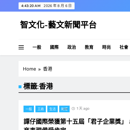
Skip
4:43:21 AM
2026 年 8 月 6 日
to
content
智文化-藝文新聞平台
一般
國際
政治
教育
時尚
社會
Home
香港
標籤:
香港
1 天 ago
一般
工商
生活
財經
譚仔國際榮獲第十五屆「君子企業獎」 