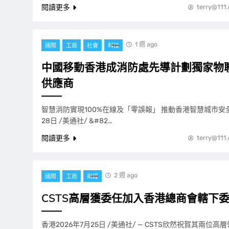
閱讀更多
terry@111
1 週 ago
國際
工商
社會
科技
中國移動香港成消防處先導計劃獨家物
供應商
智慧消防實現100%在線及「零誤報」 推動香港智慧城市安全治
28日 /美通社/ &#82…
閱讀更多
terry@111
2 週 ago
國際
工商
財經
CSTS高層獲委任加入香港總商會轄下
香港2026年7月25日 /美通社/ — CSTS欣然祝賀其兩位