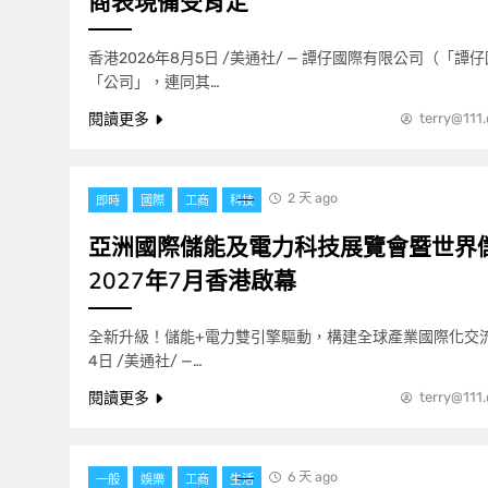
商表現備受肯定
香港2026年8月5日 /美通社/ — 譚仔國際有限公司（「
「公司」，連同其…
閱讀更多
terry@111
2 天 ago
即時
國際
工商
科技
亞洲國際儲能及電力科技展覽會暨世界
2027年7月香港啟幕
全新升級！儲能+電力雙引擎驅動，構建全球產業國際化交流高
4日 /美通社/ —…
閱讀更多
terry@111
6 天 ago
一般
娛樂
工商
生活