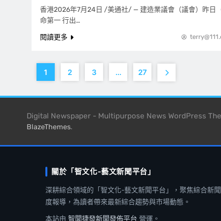
香港2026年7月24日 /美通社/ — 建造業議會（議會）昨日
命第一 行出…
閱讀更多
terry@111
1
2
3
...
27
Digital Newspaper - Multipurpose News WordPress T
.
BlazeThemes
關於「智文化-藝文新聞平台」
深耕綜合領域的「智文化-藝文新聞平台」，聚焦綜合新
度報導，為讀者帶來最新綜合趨勢與市場動態。
本站由
智聞捷發新聞發佈平台
營運。