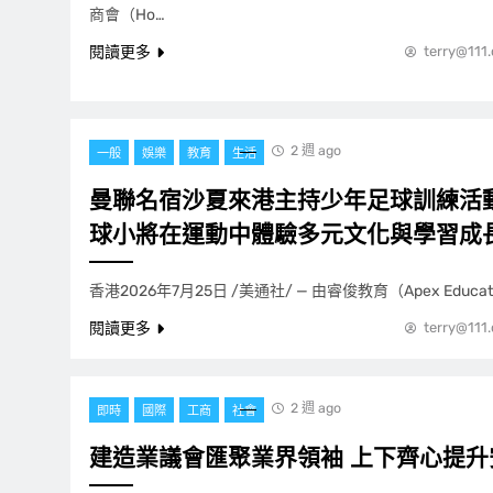
商會（Ho…
閱讀更多
terry@111
2 週 ago
一般
娛樂
教育
生活
曼聯名宿沙夏來港主持少年足球訓練活動
球小將在運動中體驗多元文化與學習成
香港2026年7月25日 /美通社/ — 由睿俊教育（Apex Educ
閱讀更多
terry@111
2 週 ago
即時
國際
工商
社會
建造業議會匯聚業界領袖 上下齊心提升