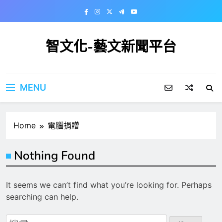
Skip
to
content
智文化-藝文新聞平台
MENU
Home
電腦捐贈
Nothing Found
It seems we can’t find what you’re looking for. Perhaps
searching can help.
搜