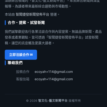
深耕綜合領域的「智文化-藝文新聞平台」，聚焦綜合新聞與深度
報導，為讀者帶來最新綜合趨勢與市場動態。
本站由
智聞捷發新聞發佈平台
營運。
合作・提案・試發新聞
我們誠摯歡迎各行各業洽談合作與內容提案。無論品牌新聞、產品
發表或產業觀點，皆可透過「智聞捷發新聞發佈平台」試發新聞
稿，讓您的訊息觸及更廣大讀者。
立即洽談合作 ✉
聯絡我們
投稿合作
ecoyah+114@gmail.com
客服信箱
ecoyah+114@gmail.com
© 2026
智文化-藝文新聞平台
版權所有