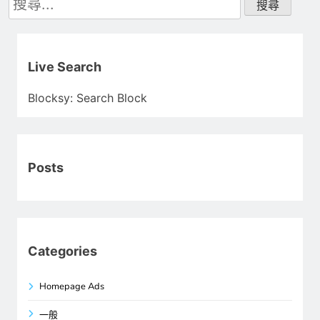
尋
關
鍵
字:
Live Search
Blocksy: Search Block
Posts
Categories
Homepage Ads
一般