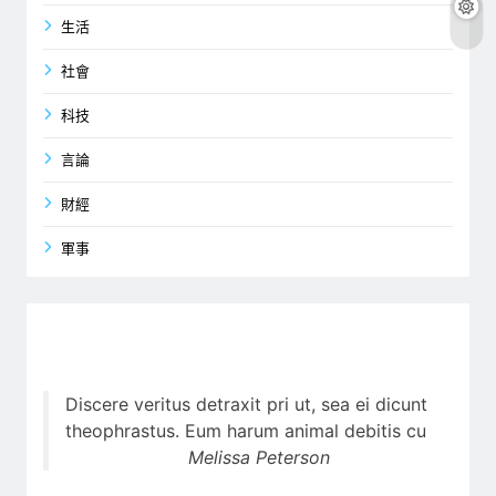
生活
社會
科技
言論
財經
軍事
Discere veritus detraxit pri ut, sea ei dicunt
theophrastus. Eum harum animal debitis cu
Melissa Peterson