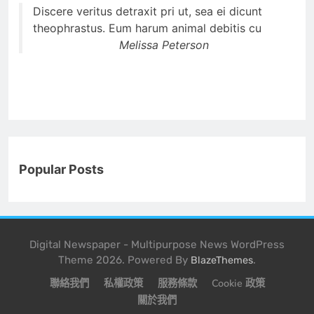
Discere veritus detraxit pri ut, sea ei dicunt
theophrastus. Eum harum animal debitis cu
Melissa Peterson
Popular Posts
Digital Newspaper - Multipurpose News WordPress
Theme 2026. Powered By
.
BlazeThemes
聯絡我們
私權政策
服務條款
Cookie 政策
關於我們