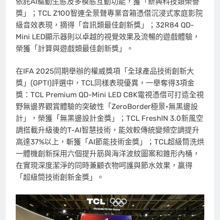
依託AI驅動生態及多模態互動功能，獲「新興科技類榮譽
獎」；TCL Z100智連全景聲專業音箱憑借沉浸式家庭影院
級音效表現，摘得「音訊類最佳創新獎」；32R84 QD-
Mini LED顯示器則以卓越的視覺效果及流暢的遊戲體驗，
榮獲「計算與遊戲類最佳創新獎」。
在IFA 2025同期舉辦的權威獎項「全球產品技術創新大
獎」(GPTI)評選中，TCL同樣表現優異，一舉奪得3項金
獎：TCL Premium QD-Mini LED C8K電視憑借可打造全視
野無邊界觀賞體驗的突破性「ZeroBorder極景•無黑邊設
計」，榮獲「無黑邊設計金獎」；TCL FreshIN 3.0新風空
調搭載升級後的T-AI智慧技術，能效較傳統變頻空調提升
高達37%以上，斬獲「AI節能技術金獎」；TCL超級筒洗烘
一體機創新採用六個提升筋與海洋波紋圖案和錐形內桶，
在實現深度潔淨的同時兼顧衣物呵護與節水效果，贏得
「超級筒技術創新金獎」。