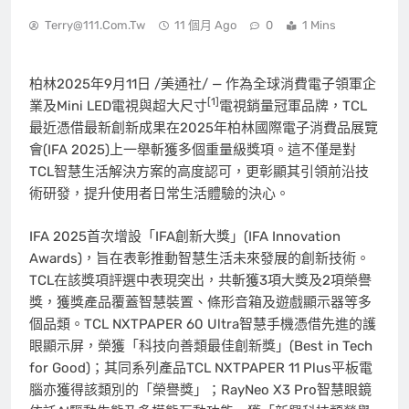
Terry@111.com.tw
11 個月 Ago
0
1 Mins
柏林
2025年9月11日
/美通社/ — 作為全球消費電子領軍企
[1]
業及Mini LED電視與超大尺寸
電視銷量冠軍品牌，TCL
最近憑借最新創新成果在2025年柏林國際電子消費品展覽
會(IFA 2025)上一舉斬獲多個重量級獎項。這不僅是對
TCL智慧生活解決方案的高度認可，更彰顯其引領前沿技
術研發，提升使用者日常生活體驗的決心。
IFA 2025首次增設「IFA創新大獎」(IFA Innovation
Awards)，旨在表彰推動智慧生活未來發展的創新技術。
TCL在該獎項評選中表現突出，共斬獲3項大獎及2項榮譽
獎，獲獎產品覆蓋智慧裝置、條形音箱及遊戲顯示器等多
個品類。TCL NXTPAPER 60 Ultra智慧手機憑借先進的護
眼顯示屏，榮獲「科技向善類最佳創新獎」(Best in Tech
for Good)；其同系列產品TCL NXTPAPER 11 Plus平板電
腦亦獲得該類別的「榮譽獎」；RayNeo X3 Pro智慧眼鏡