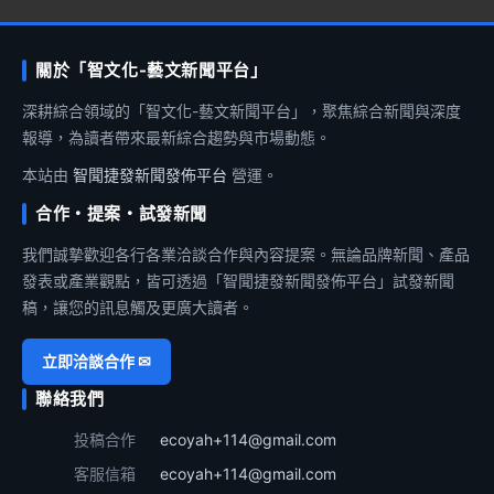
關於「智文化-藝文新聞平台」
深耕綜合領域的「智文化-藝文新聞平台」，聚焦綜合新聞與深度
報導，為讀者帶來最新綜合趨勢與市場動態。
本站由
智聞捷發新聞發佈平台
營運。
合作・提案・試發新聞
我們誠摯歡迎各行各業洽談合作與內容提案。無論品牌新聞、產品
發表或產業觀點，皆可透過「智聞捷發新聞發佈平台」試發新聞
稿，讓您的訊息觸及更廣大讀者。
立即洽談合作 ✉
聯絡我們
投稿合作
ecoyah+114@gmail.com
客服信箱
ecoyah+114@gmail.com