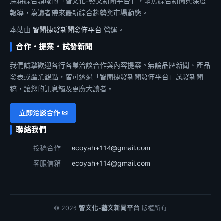
深耕綜合領域的「智文化-藝文新聞平台」，聚焦綜合新聞與深度
報導，為讀者帶來最新綜合趨勢與市場動態。
本站由
智聞捷發新聞發佈平台
營運。
合作・提案・試發新聞
我們誠摯歡迎各行各業洽談合作與內容提案。無論品牌新聞、產品
發表或產業觀點，皆可透過「智聞捷發新聞發佈平台」試發新聞
稿，讓您的訊息觸及更廣大讀者。
立即洽談合作 ✉
聯絡我們
投稿合作
ecoyah+114@gmail.com
客服信箱
ecoyah+114@gmail.com
© 2026
智文化-藝文新聞平台
版權所有