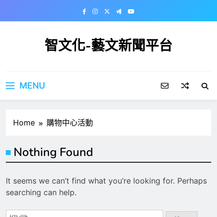
Skip
to
content
智文化-藝文新聞平台
MENU
Home
購物中心活動
Nothing Found
It seems we can’t find what you’re looking for. Perhaps
searching can help.
搜