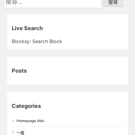
尋
關
鍵
字:
Live Search
Blocksy: Search Block
Posts
Categories
Homepage Ads
一般