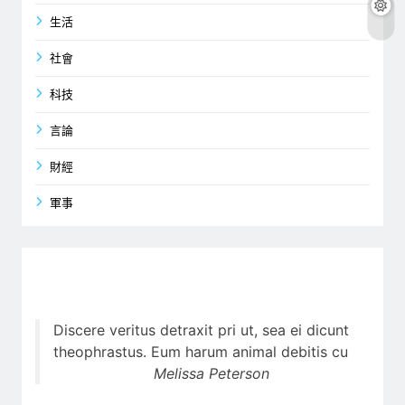
生活
社會
科技
言論
財經
軍事
Discere veritus detraxit pri ut, sea ei dicunt
theophrastus. Eum harum animal debitis cu
Melissa Peterson