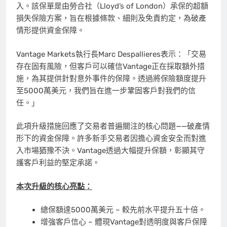
入。該保單是由勞合社（Lloyd’s of London）承保的超額
損失保險方案，旨在根據條款、
細則
及免責約定，為破產
情形提供資金保障。
Vantage Markets執行長Marc Despallieres表示：「交易
存在固有風險，但客戶可以確信Vantage正在採取額外措
施，為其提供針對意外事件的保障。透過將保險額度提升
至5000萬美元，我們旨在進一步鞏固客戶對我們的信
任。」
此項升級措施
回應了交易者普遍關注的核心問題
——破產情
形下的資金保障。許多
新手
交易者因擔心資金安全而對進
入市場猶豫不決。Vantage透過大幅提升保額，彰顯其守
護客戶利益的堅定承諾。
本次升級的核心亮點：
總保額達5000萬美元 – 較先前水平提升五十倍。
增強客戶信心 – 體現Vantage對透明度與客戶保障