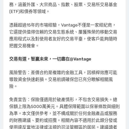
務，涵蓋外匯、大宗商品、指數、股票、交易所交易基金
(ETF)和債券等領域。
憑藉
超過15年的市場經驗，Vantage不僅是一家經紀商，
它還提供值得信賴的交易生態系統、屢獲殊榮的移動交易
應用程式
以及對使用者友好的交易平臺，使客戶能夠隨時
把握交易機會。
交易有道，智贏未來，一切盡在
@
Vantage
風險警告：差價合約是複雜的金融工具，因槓桿效應可能
導致資金快速虧損。交易前請確保您已充分
瞭解
相關風
險。
免責宣告：保險僅適用於破產情形，不包含交易損失。總
保額上限為5000萬美元。具體保障範圍以保單條款與
細則
為準。本文僅供參考，並不構成關於任何金融產品或服務
的財務建議、要約或招攬。相關內容不適用於此類分發或
使用違反當地法律或法規的司法管轄區的居民。建議讀者