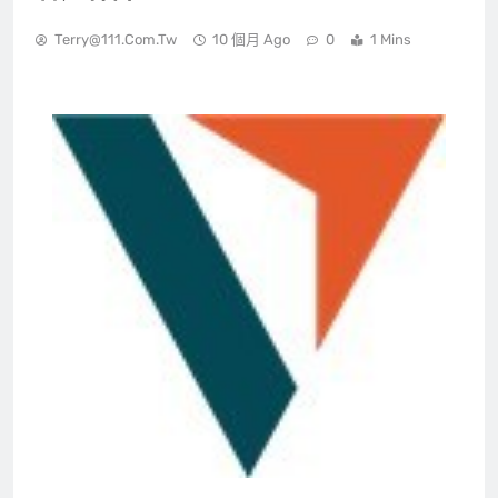
Terry@111.com.tw
10 個月 Ago
0
1 Mins