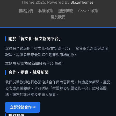
Theme 2026. Powered By
.
BlazeThemes
聯絡我們
私權政策
服務條款
Cookie 政策
關於我們
關於「智文化-藝文新聞平台」
深耕綜合領域的「智文化-藝文新聞平台」，聚焦綜合新聞與深度
報導，為讀者帶來最新綜合趨勢與市場動態。
本站由
智聞捷發新聞發佈平台
營運。
合作・提案・試發新聞
我們誠摯歡迎各行各業洽談合作與內容提案。無論品牌新聞、產品
發表或產業觀點，皆可透過「智聞捷發新聞發佈平台」試發新聞
稿，讓您的訊息觸及更廣大讀者。
立即洽談合作 ✉
聯絡我們