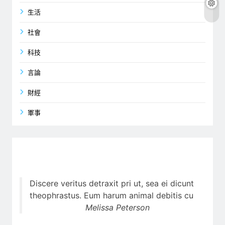
生活
社會
科技
言論
財經
軍事
Discere veritus detraxit pri ut, sea ei dicunt
theophrastus. Eum harum animal debitis cu
Melissa Peterson