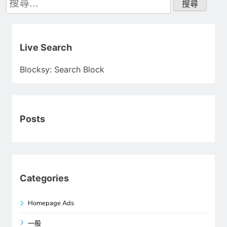
尋
關
鍵
字:
Live Search
Blocksy: Search Block
Posts
Categories
Homepage Ads
一般