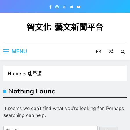
Skip
to
content
智文化-藝文新聞平台
MENU
Home
能量源
Nothing Found
It seems we can’t find what you’re looking for. Perhaps
searching can help.
搜