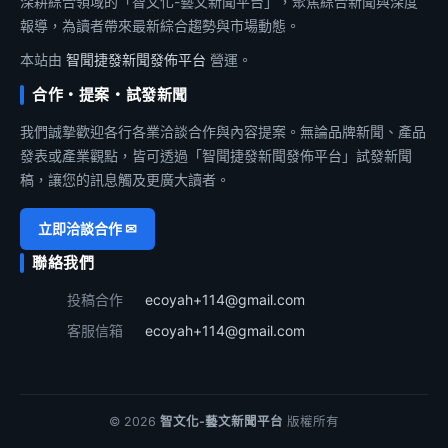
深耕綜合領域的「智文化-藝文新聞平台」，聚焦綜合新聞與深度
報導，為讀者帶來最新綜合趨勢與市場動態。
本站由
智聞捷發新聞發佈平台
營運。
合作・提案・試發新聞
我們誠摯歡迎各行各業洽談合作與內容提案。無論品牌新聞、產品
發表或產業觀點，皆可透過「智聞捷發新聞發佈平台」試發新聞
稿，讓您的訊息觸及更廣大讀者。
立即洽談合作 ✉
聯絡我們
投稿合作
ecoyah+114@gmail.com
客服信箱
ecoyah+114@gmail.com
© 2026
智文化-藝文新聞平台
版權所有