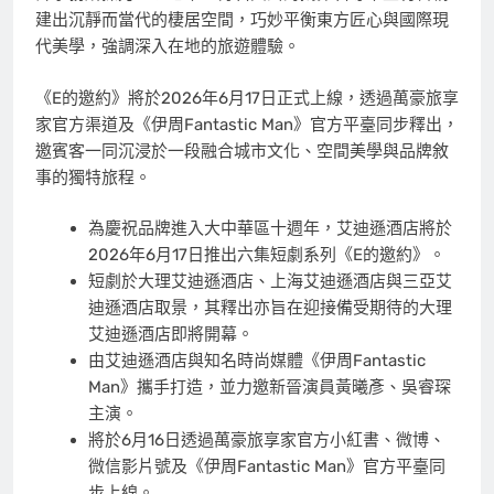
建出沉靜而當代的棲居空間，巧妙平衡東方匠心與國際現
代美學，強調深入在地的旅遊體驗。
《E的邀約》將於2026年6月17日正式上線，透過萬豪旅享
家官方渠道及《伊周Fantastic Man》官方平臺同步釋出，
邀賓客一同沉浸於一段融合城市文化、空間美學與品牌敘
事的獨特旅程。
為慶祝品牌進入大中華區十週年，艾迪遜酒店將於
2026年6月17日推出六集短劇系列《E的邀約》。
短劇於大理艾迪遜酒店、上海艾迪遜酒店與三亞艾
迪遜酒店取景，其釋出亦旨在迎接備受期待的大理
艾迪遜酒店即將開幕。
由艾迪遜酒店與知名時尚媒體《伊周Fantastic
Man》攜手打造，並力邀新晉演員黃曦彥、吳睿琛
主演。
將於6月16日透過萬豪旅享家官方小紅書、微博、
微信影片號及《伊周Fantastic Man》官方平臺同
步上線。