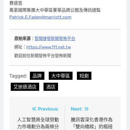
費德恩
萬豪國際集團大中華區奢華品牌公關及傳訊總監
Patrick.E.Faden@marriott.com
原始來源
：
智聞捷發新聞發佈平台
網址：
https://www.111.net.tw
歡迎前往新聞發佈平台發佈新聞
Tagged:
品牌
大中華區
短劇
艾迪遜酒店
酒店
文
Previous:
Next:
章
人工智慧將全球勞動
騰訊雲深化香港作為
力市場劃分為兩條分
「雙向橋樑」的樞紐