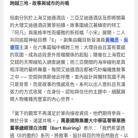
跨越三地
•
故事與城市的共鳴
短劇分別於上海艾迪遜酒店、三亞艾迪遜酒店及即將開幕
的大理艾迪遜酒店實景拍攝。故事圍繞沉著縝密的特工
「阿凡」與風格率性而優雅的新搭檔「小宋」展開，二人
共同追蹤神秘目標「E」。劇集由矚目新晉演員
黃曦彥
、
吳
睿琛
主演，在六集篇幅中橫跨三地：大理自由且富有靈感
的氛圍，成為這段意外搭檔關係的起點；隨後在上海霓虹
交錯的天際線陷入調查謎團；而三亞開闊的海岸線則是真
相浮現的最終舞臺。每間艾迪遜酒店都被巧妙編織進敘事
之中 —— 空間與情節彼此呼應，室內設計與獨特氛圍不再
只是背景，而是故事的情感底色。系列以出人意料且充滿
張力的方式收尾，在身份、認知與信任的主題中，細膩展
開人物複雜而豐富的內心世界。
「當下的觀眾不再滿足於單向接收資訊，他們期待參與、
樂於分享、渴望共鳴。」
萬豪國際集團大中華區奢華業務
董事總經理白沛霖（
Bart Buiring
）
表示：「我們希望透
過《E的邀約》系列，將敘事、設計與目的地自然融合，以