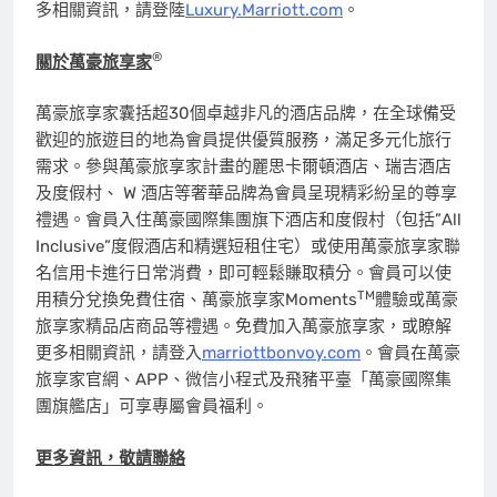
多相關資訊，請登陸
Luxury.Marriott.com
。
®
關於萬豪旅享家
萬豪旅享家囊括超30個卓越非凡的酒店品牌，在全球備受
歡迎的旅遊目的地為會員提供優質服務，滿足多元化旅行
需求。參與萬豪旅享家計畫的麗思卡爾頓酒店、瑞吉酒店
及度假村、 W 酒店等奢華品牌為會員呈現精彩紛呈的尊享
禮遇。會員入住萬豪國際集團旗下酒店和度假村（包括”All
Inclusive”度假酒店和精選短租住宅）或使用萬豪旅享家聯
名信用卡進行日常消費，即可輕鬆賺取積分。會員可以使
TM
用積分兌換免費住宿、萬豪旅享家Moments
體驗或萬豪
旅享家精品店商品等禮遇。免費加入萬豪旅享家，或瞭解
更多相關資訊，請登入
marriottbonvoy.com
。會員在萬豪
旅享家官網、APP、微信小程式及飛豬平臺「萬豪國際集
團旗艦店」可享專屬會員福利。
更多資訊，敬請聯絡