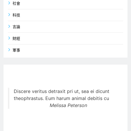
社會
科技
言論
財經
軍事
Discere veritus detraxit pri ut, sea ei dicunt
theophrastus. Eum harum animal debitis cu
Melissa Peterson