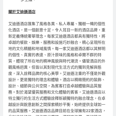
關於艾迪遜酒店
艾迪遜酒店匯集了風格各異、私人專屬、獨樹一幟的個性
化酒店，是一個創意十足，令人耳目一新的酒店品牌，重
新定義傳統奢華理念。每家艾迪遜酒店都具有獨特性，將
卓越的餐飲、娛樂、服務和設施巧妙融合，精心呈現所在
地的文化精髓和地域風情。每一家艾迪遜酒店都以其鮮明
的個性、真實的表達、原汁原味的風格和卓爾不群的特
質，體現了所在地的精神風貌與時代潮流。儘管酒店的外
觀風格迥異，但皆以其對現代生活方式的獨到見解與態
度，深入詮釋品牌的核心美學。艾迪遜注重的不僅是外觀
設計，更是獨特的理念和體驗。酒店以精緻簡約的裝飾、
設計、細節與公共空間，為賓客打造卓越體驗與品質服
務。對於渴望優質服務和文化體驗的賓客，艾迪遜酒店以
特立獨行的生活方式體驗詮釋新穎獨特的融合理念，在卓
越設計與銳意創新之間探索精妙平衡，始終提供全球如一
的品質服務。艾迪遜酒店品牌目前在全球擁有22家酒店，