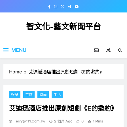
Skip
to
content
智文化-藝文新聞平台
MENU
Home
艾迪遜酒店推出原創短劇《E的邀約》
娛樂
工商
時尚
生活
艾迪遜酒店推出原創短劇《E的邀約》
Terry@111.com.tw
2 個月 Ago
0
1 Mins