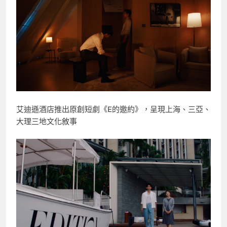
艾迪遜酒店推出原創短劇《E的邀約》，呈現上海、三亞、
大理三地文化敘事