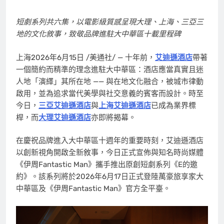
短劇系
列共六集，以電影級質感呈現大理、上海、三亞三
地的文化敘事，
致敬品牌進駐大中華區十載里程碑
上海
2026年6月15日
/美通社/ — 十年前，
艾迪遜酒店
帶著
一個簡約而精準的理念進駐大中華區：酒店應當真實且迷
人地「演繹」其所在地 —— 與在地文化融合，被城市律動
啟用，並為追求當代美學與社交意義的賓客而設計。時至
今日，
三亞艾迪遜酒店
與
上海艾迪遜酒店
已成為業界標
桿，而
大理艾迪遜酒店
亦即將揭幕。
在慶祝品牌進入大中華區十週年的重要時刻，艾迪遜酒店
以創新視角開啟全新敘事，今日正式宣佈與知名時尚媒體
《伊周Fantastic Man》攜手推出原創短劇系列《E的邀
約》。該系列將於2026年6月17日正式登陸萬豪旅享家大
中華區及《伊周Fantastic Man》官方全平臺。