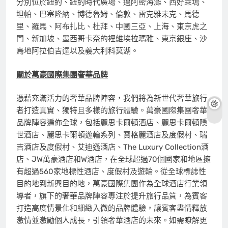
分別位於紐約、紐約時代廣場、邁阿密海灘、西好萊塢、
坦帕、巴塞隆納、博德魯姆、倫敦、雷克雅未克、馬德
里、羅馬、阿布扎比、杜拜、中國三亞、上海、東京虎之
門、新加坡、墨西哥卡奈的裡維埃拉瑪雅、東京銀座、沙
烏地阿拉伯吉達以及義大利科莫湖。
關於萬豪國際集團奢華品牌
憑藉充滿活力的奢華品牌陣容，我們將為新世代奢華旅行
者打造真實、獨特且多樣的旅行體驗。萬豪國際集團奢華
品牌陣容遍佈全球，包括麗思卡爾頓酒店、麗思卡爾頓隱
世酒店、麗思卡爾頓遊輪系列、寶格麗酒店及度假村、瑞
吉酒店及度假村、艾迪遜酒店、The Luxury Collection酒
店、JW萬豪酒店和W酒店，在全球超過70個國家和地區擁
有超過560家地標性酒店、度假村及遊輪。從全球標誌性
目的地到新興目的地，萬豪國際集團作為全球酒店行業領
導者，旗下的奢華品牌陣容專注於提升旅行品質，為賓客
打造高度情景化和細緻入微的品牌體驗，讓賓客盡情釋放
激情並激勵個人成長，引領奢華酒店的未來。如需瞭解更