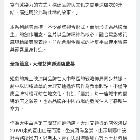
富有感染力的方式，構建品牌與文化之間更深層次的連
結，講述屬於此時此地的故事。」
本系列劇集秉持「不令品牌迎合形式，而讓形式為品牌而
生」的創作理念。全片以品牌精神為核心，融合電影級質
感與精緻美學表達，並配合現今觀眾的社群平臺使用習慣
與節奏量身打造。
全新篇章
•
大理艾迪遜酒店啟幕
短劇的線上映演與品牌在大中華區的戰略佈局同步共振。
劇中以即將啟幕的大理艾迪遜酒店作為敘事起點，不僅呼
應品牌持續深耕在地文化、打造「屬於」每一座城市的獨
特酒店之願景，也為品牌在中國市場的發展注入了嶄新生
命力。
作為大中華區第三間艾迪遜酒店，大理艾迪遜酒店依海拔
2,090米的蒼山山麓而建，坐擁洱海全景。由深圳鄭中設
計事務所操刀，以老木、青石與洱海鵝卵石等本土材料構