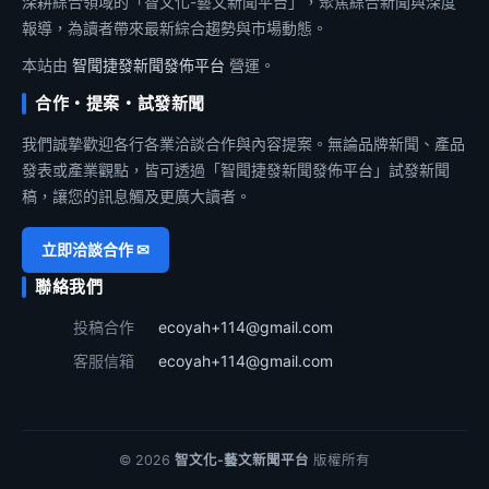
深耕綜合領域的「智文化-藝文新聞平台」，聚焦綜合新聞與深度
報導，為讀者帶來最新綜合趨勢與市場動態。
本站由
智聞捷發新聞發佈平台
營運。
合作・提案・試發新聞
我們誠摯歡迎各行各業洽談合作與內容提案。無論品牌新聞、產品
發表或產業觀點，皆可透過「智聞捷發新聞發佈平台」試發新聞
稿，讓您的訊息觸及更廣大讀者。
立即洽談合作 ✉
聯絡我們
投稿合作
ecoyah+114@gmail.com
客服信箱
ecoyah+114@gmail.com
© 2026
智文化-藝文新聞平台
版權所有