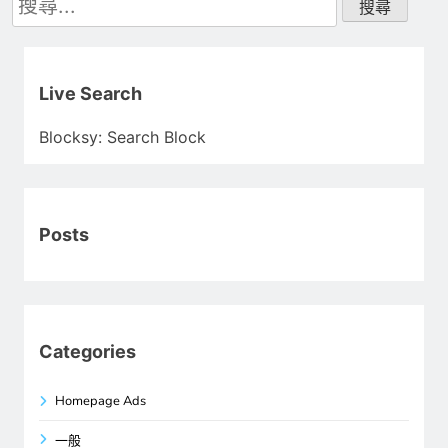
尋
關
鍵
字:
Live Search
Blocksy: Search Block
Posts
Categories
Homepage Ads
一般