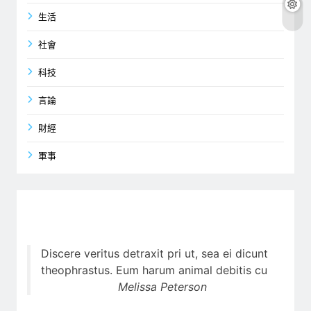
生活
社會
科技
言論
財經
軍事
Discere veritus detraxit pri ut, sea ei dicunt
theophrastus. Eum harum animal debitis cu
Melissa Peterson