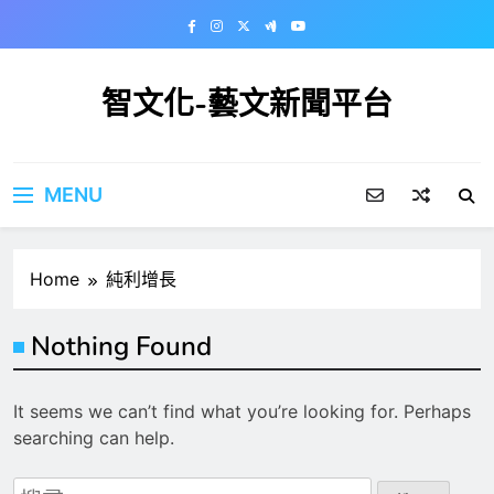
Skip
to
content
智文化-藝文新聞平台
MENU
Home
純利增長
Nothing Found
It seems we can’t find what you’re looking for. Perhaps
searching can help.
搜