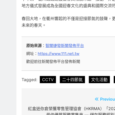
地方儀式發展成為全國迎春文化的盛典和國際交流
春回大地，在衢州響起的不僅是迎接節氣的鼓聲，
未來的春天。
原始來源
：
智聞捷發新聞發佈平台
網址：
https://www.111.net.tw
歡迎前往新聞發佈平台發佈新聞
Tagged:
CCTV
二十四節氣
文化活動
文
Previou
章
紅盒迷你倉榮獲零售管理協會（HKRMA）「202
最佳優質服務零售商 — 儲存服務組別