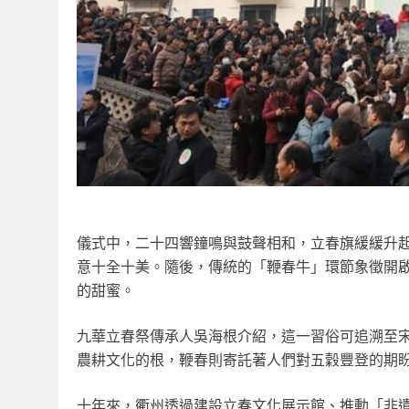
儀式中，二十四響鐘鳴與鼓聲相和，立春旗緩緩升
意十全十美。隨後，傳統的「鞭春牛」環節象徵開
的甜蜜。
九華立春祭傳承人吳海根介紹，這一習俗可追溯至
農耕文化的根，鞭春則寄託著人們對五穀豐登的期
十年來，衢州透過建設立春文化展示館、推動「非