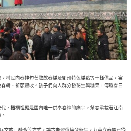
起。村民向春神句芒敬獻春糕及衢州特色糕點等十樣供品，寓
啟春耕、祈願豐收。孩子們向人群分發花生與糖果，傳遞春日
宋代，梧桐祖殿是國內唯一供奉春神的廟宇。祭春承載著江南
盼。
遺+文旅」融合等方式，讓古老習俗煥發新生。九華立春祭已從