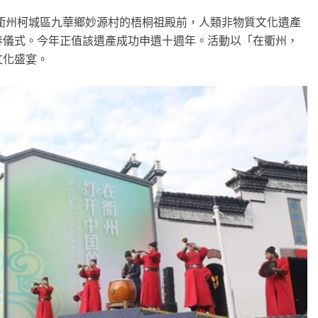
浙江衢州柯城區九華鄉妙源村的梧桐祖殿前，人類非物質文化遺產
春儀式。今年正值該遺產成功申遺十週年。活動以「在衢州，
文化盛宴。