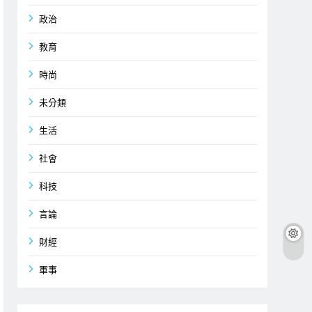
政治
教育
時尚
未分類
生活
社會
科技
言論
財經
軍事