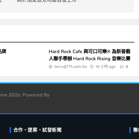
品牌
Hard Rock Cafe 與可口可樂® 為新晉藝
人聯手舉辦 Hard Rock Rising 音樂比賽
terry@111.com.tw
14 小時 ago
0
0
heme 2026. Powered By
合作・提案・試發新聞
聯