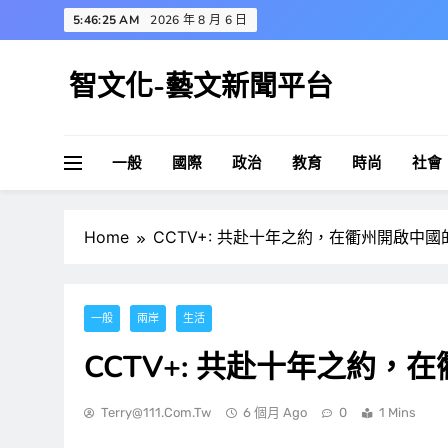
Skip
5:46:26 AM
2026 年 8 月 6 日
to
content
智文化-藝文新聞平台
一般
國際
政治
教育
時尚
社會
Home
CCTV+: 共赴十年之約，在衢州開啟中
一般
兩岸
生活
CCTV+: 共赴十年之約
Terry@111.com.tw
6 個月 Ago
0
1 Mins