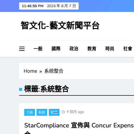
Skip
11:46:58 PM
2026 年 8 月 7 日
to
content
智文化-藝文新聞平台
一般
國際
政治
教育
時尚
社會
Home
系統整合
標籤:
系統整合
9 個月 ago
工商
科技
財經
StarCompliance 宣佈與 Concur Exp