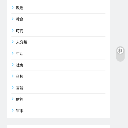
政治
教育
時尚
未分類
生活
社會
科技
言論
財經
軍事