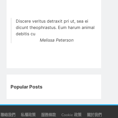
Discere veritus detraxit pri ut, sea ei
dicunt theophrastus. Eum harum animal
debitis cu
Melissa Peterson
Popular Posts
聯絡我們
私權政策
服務條款
Cookie 政策
關於我們