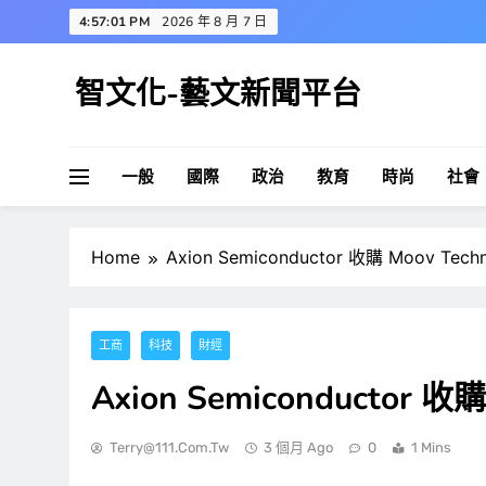
Skip
4:57:01 PM
2026 年 8 月 7 日
to
content
智文化-藝文新聞平台
一般
國際
政治
教育
時尚
社會
Home
Axion Semiconductor 收購 Moov Techn
工商
科技
財經
Axion Semiconductor 收購
Terry@111.com.tw
3 個月 Ago
0
1 Mins