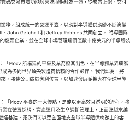
臺將數碼交易市場功能與營運服務融為一體，從裝置上架、交付
導體業務，組成統一的營運平臺，以應對半導體供應鏈不斷演變
hn Getchell 和 Jeffrey Robbins 共同創立。 領導團隊
業內的龍頭企業，並在全球市場管理過價值數十億美元的半導體裝
n Gill 表示：「Moov 所構建的平臺及業務極其出色，在半導體業界廣獲
已成為多間世界頂尖製造商信賴的合作夥伴。 我們認為，將
略結合起來，將使公司處於有利位置，以加速發展並擴大在全球半導
obbins 指出：「Moov 平臺的一大優點，是能以更高效且透明的流程，將
行業在裝置採購、資產運用及生命週期管理上，正面臨越來越
on 的營運基建，讓我們可以更全面地支全球半導體供應鏈上的客