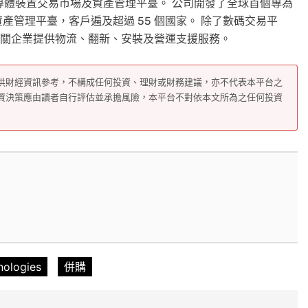
，專營半導體裝置交易市場及資產管理平臺。 公司開發了全球首個專為
管理平臺，客戶遍及超過 55 個國家。 除了數碼交易平
及相關企業提供物流、翻新、安裝及營運支援服務。
供財經資訊參考，不構成任何投資、理財或財務建議，亦不代表本平台之
資決策應由讀者自行評估並承擔風險，本平台不對依本文所為之任何投資
ologies
併購