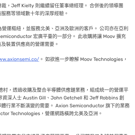
s 的行政總裁，Jeff Kielty 則繼續留任董事總經理。 合併後的領導團
術服務等領域數十年的深厚經驗。
及紐約市為營運樞紐，並服務北美、亞洲及歐洲的客戶。 公司亦在亞利
iconductor 宏廣平臺的一部分。 此收購將讓 Moov 擴充
商及裝置供應商的營運需要。
w.axionsemi.co/
。 如欲進一步瞭解 Moov Technologies，
多州格林伍德村，透過收購及整合半導體供應鏈業務，組成統一的營運平
in Gill、John Getchell 和 Jeff Robbins 創
斷演變的需要。 Axion Semiconductor 旗下的業務
onductor Technologies，營運網路橫跨北美及亞洲。