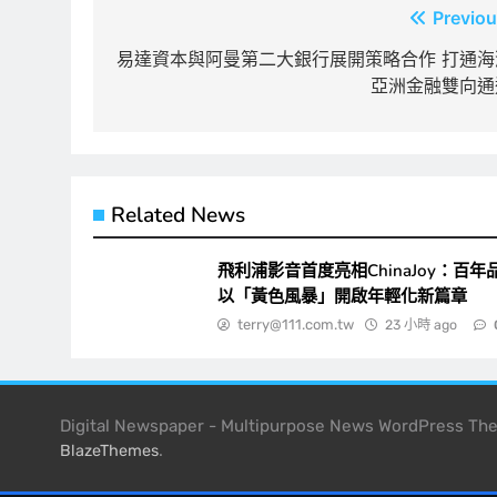
文
Previou
章
易達資本與阿曼第二大銀行展開策略合作 打通海
亞洲金融雙向通
導
覽
Related News
飛利浦影音首度亮相ChinaJoy：百年
以「黃色風暴」開啟年輕化新篇章
terry@111.com.tw
23 小時 ago
Digital Newspaper - Multipurpose News WordPress T
.
BlazeThemes