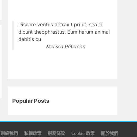
Discere veritus detraxit pri ut, sea ei
dicunt theophrastus. Eum harum animal
debitis cu
Melissa Peterson
Popular Posts
聯絡我們
私權政策
服務條款
Cookie 政策
關於我們