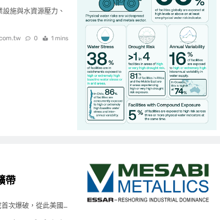
屬業設施與水資源壓力、
.com.tw
0
1 mins
礦帶
) 礦石完成首次爆破，從此美國…