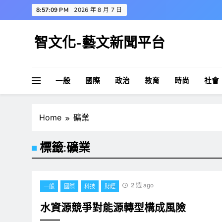
Skip
8:57:09 PM
2026 年 8 月 7 日
to
content
智文化-藝文新聞平台
一般
國際
政治
教育
時尚
社會
Home
礦業
標籤:
礦業
2 週 ago
一般
國際
科技
財經
水資源競爭對能源轉型構成風險