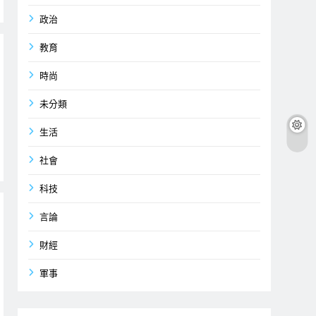
政治
教育
時尚
未分類
生活
社會
科技
言論
財經
軍事