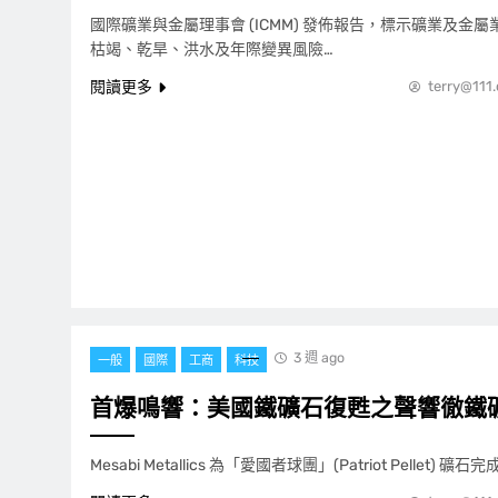
國際礦業與金屬理事會 (ICMM) 發佈報告，標示礦業及金
枯竭、乾旱、洪水及年際變異風險…
閱讀更多
terry@111
3 週 ago
一般
國際
工商
科技
首爆鳴響：美國鐵礦石復甦之聲響徹鐵
Mesabi Metallics 為「愛國者球團」(Patriot Pellet