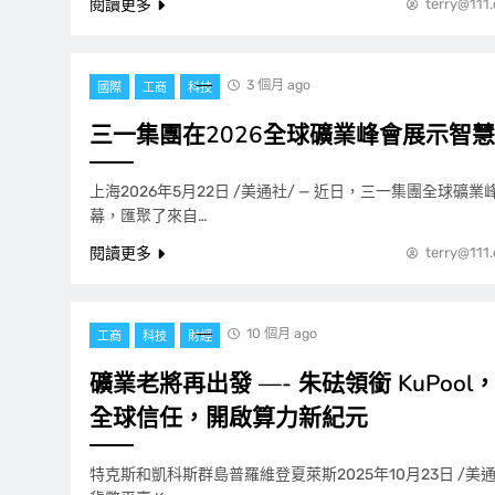
閱讀更多
terry@111
3 個月 ago
國際
工商
科技
三一集團在2026全球礦業峰會展示智
上海2026年5月22日 /美通社/ — 近日，三一集團全球礦
幕，匯聚了來自…
閱讀更多
terry@111
10 個月 ago
工商
科技
財經
礦業老將再出發 —- 朱砝領銜 KuPoo
全球信任，開啟算力新紀元
特克斯和凱科斯群島普羅維登夏萊斯2025年10月23日 /美通