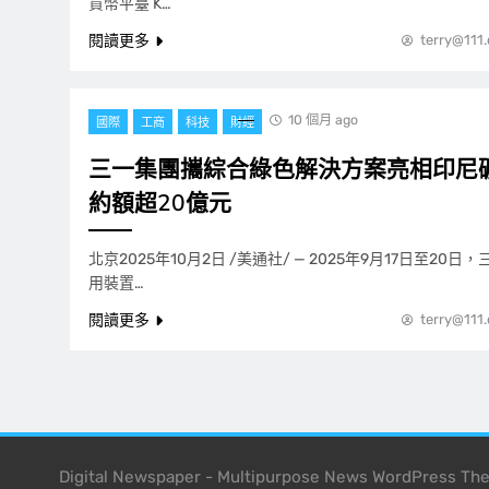
貨幣平臺 K…
閱讀更多
terry@111
10 個月 ago
國際
工商
科技
財經
三一集團攜綜合綠色解決方案亮相印尼
約額超20億元
北京2025年10月2日 /美通社/ — 2025年9月17日至2
用裝置…
閱讀更多
terry@111
Digital Newspaper - Multipurpose News WordPress T