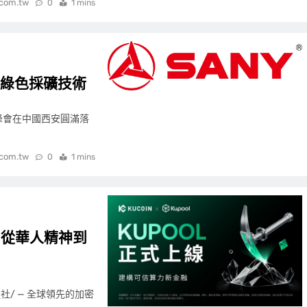
.com.tw
0
1 mins
慧綠色採礦技術
業峰會在中國西安圓滿落
.com.tw
0
1 mins
l，從華人精神到
社/ — 全球領先的加密