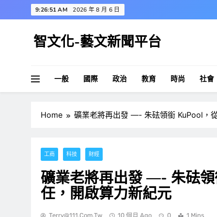
Skip
9:26:51 AM
2026 年 8 月 6 日
to
content
智文化-藝文新聞平台
一般
國際
政治
教育
時尚
社會
Home
礦業老將再出發 —- 朱砝領銜 KuPoo
工商
科技
財經
礦業老將再出發 —- 朱砝領
任，開啟算力新紀元
Terry@111.com.tw
10 個月 Ago
0
1 Mins