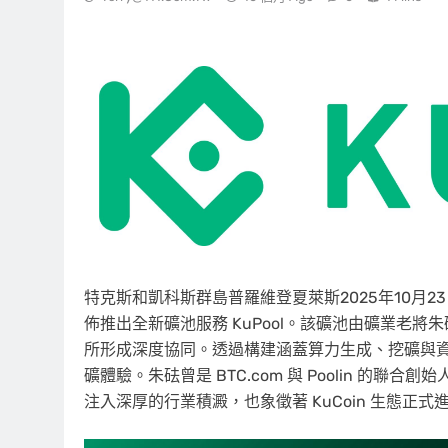
特克斯和凱科斯群島普羅維登夏萊斯
2025年10月2
佈推出全新礦池服務 KuPool。該礦池由礦業老將朱砝（Ch
所形成深度協同。透過構建涵蓋算力生成、挖礦與
礦體驗。朱砝曾是 BTC.com 與 Poolin 的聯
注入深厚的行業積澱，也象徵著 KuCoin 生態正