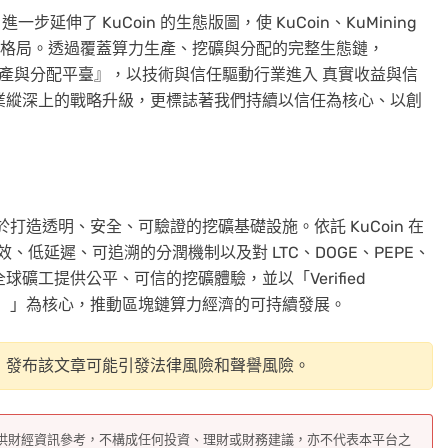
入，進一步延伸了 KuCoin 的生態版圖，使 KuCoin、KuMining
』的新格局。透過覆蓋算力生產、挖礦與分配的完整生態鏈，
力生產與分配平臺』，以技術與信任驅動行業進入 真實收益與信
在產業縱深上的戰略升級，更標誌著我們持續以信任為核心、以創
專注於打造透明、安全、可驗證的挖礦基礎設施。依託 KuCoin 在
效、低延遲、可追溯的分潤機制以及對 LTC、DOGE、PEPE、
全球礦工提供公平、可信的挖礦體驗，並以「Verified
力，可信挖礦）」為核心，推動區塊鏈算力經濟的可持續發展。
，發布該文章可能引發法律風險和聲譽風險。
供財經資訊參考，不構成任何投資、理財或財務建議，亦不代表本平台之