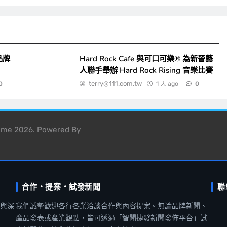
品牌
Hard Rock Cafe 與可口可樂® 為新晉藝
人聯手舉辦 Hard Rock Rising 音樂比賽
terry@111.com.tw
1 天 ago
0
0
heme 2026. Powered By
合作・提案・試發新聞
聯
聞與深
我們誠摯歡迎各行各業洽談合作與內容提案。無論品牌新聞、
產品發表或產業觀點，皆可透過「智聞捷發新聞發佈平台」試