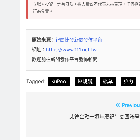
立場。投資一定有風險，過去績效不代表未來表現，任何投
行為負責。
原始來源
：
智聞捷發新聞發佈平台
網址：
https://www.111.net.tw
歡迎前往新聞發佈平台發佈新聞
Tagged:
KuPool
區塊鏈
礦業
算力
文
Previou
章
艾德金融十週年慶祝午宴圓滿舉
導