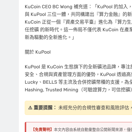
KuCoin CEO BC Wong 補充道：「KuPool 的加
與 KuPool 三位一體，共同構建出『算力金融
KuCoin 正從一個『資產交易平臺』進化為『算
任挖礦 的新時代。這一佈局不僅代表 KuCoin 
新為驅動的全新進化。」
關於 KuPool
KuPool 是 KuCoin 生態旗下的全新礦池品牌，
安全、合規與資產管理方面的優勢，KuPool 透過高
Lucky、BELLS 等主流及合併挖礦幣種的支援，為
Hashing, Trusted Mining（可驗證算
⚠️ 重要提醒：
未經充分的合規性審查和風險評估
【免責聲明】
本文內容由系統自動彙整自公開新聞來源，僅