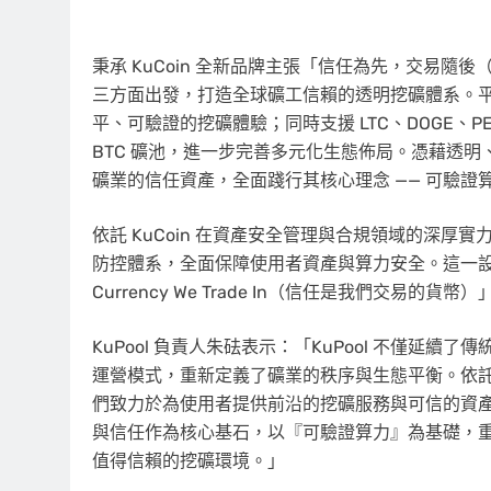
秉承 KuCoin 全新品牌主張「信任為先，交易隨後（Trust
三方面出發，打造全球礦工信賴的透明挖礦體系。
平、可驗證的挖礦體驗；同時支援 LTC、DOGE、PE
BTC 礦池，進一步完善多元化生態佈局。憑藉透明、
礦業的信任資產，全面踐行其核心理念 —— 可驗證算力，可信的挖
依託 KuCoin 在資產安全管理與合規領域的深厚實
防控體系，全面保障使用者資產與算力安全。這一設計也呼應了
Currency We Trade In（信任是我們交易的貨幣）
KuPool 負責人朱砝表示：「KuPool 不僅延
運營模式，重新定義了礦業的秩序與生態平衡。依託 
們致力於為使用者提供前沿的挖礦服務與可信的資產回報。
與信任作為核心基石，以『可驗證算力』為基礎，
值得信賴的挖礦環境。」