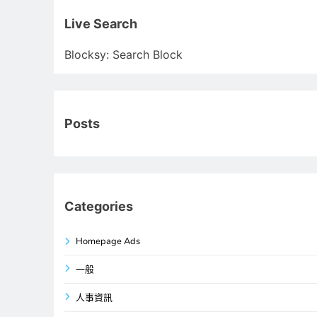
關
鍵
Live Search
字:
Blocksy: Search Block
Posts
Categories
Homepage Ads
一般
人事資訊