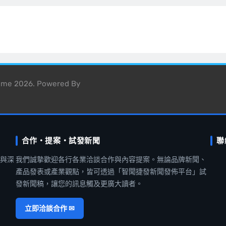
heme 2026. Powered By
合作・提案・試發新聞
聯
聞與深
我們誠摯歡迎各行各業洽談合作與內容提案。無論品牌新聞、
產品發表或產業觀點，皆可透過「智聞捷發新聞發佈平台」試
發新聞稿，讓您的訊息觸及更廣大讀者。
立即洽談合作 ✉