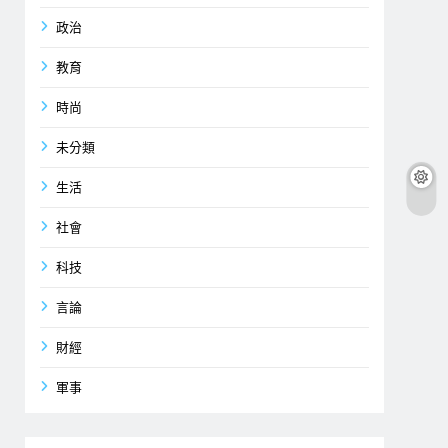
政治
教育
時尚
未分類
生活
社會
科技
言論
財經
軍事