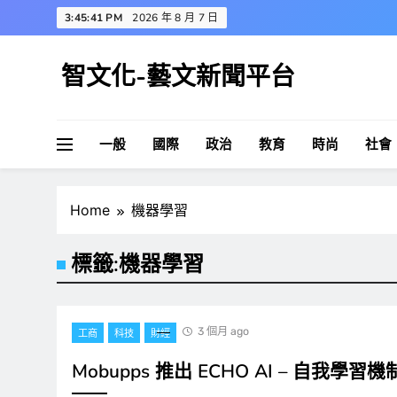
Skip
3:45:42 PM
2026 年 8 月 7 日
to
content
智文化-藝文新聞平台
一般
國際
政治
教育
時尚
社會
Home
機器學習
標籤:
機器學習
3 個月 ago
工商
科技
財經
Mobupps 推出 ECHO AI – 自我學習機