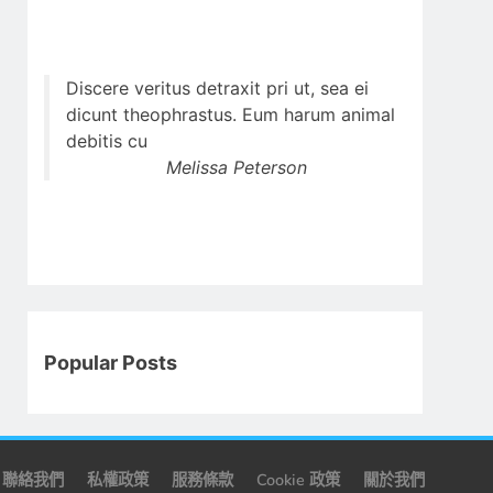
Discere veritus detraxit pri ut, sea ei
dicunt theophrastus. Eum harum animal
debitis cu
Melissa Peterson
Popular Posts
聯絡我們
私權政策
服務條款
Cookie 政策
關於我們