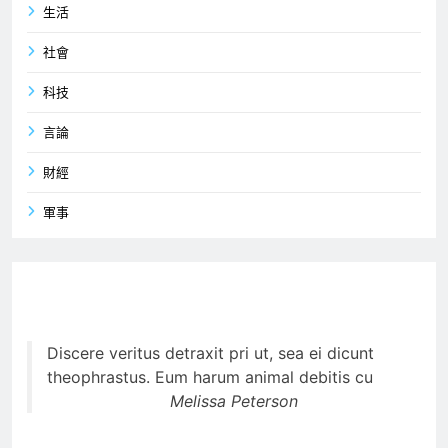
生活
社會
科技
言論
財經
軍事
Discere veritus detraxit pri ut, sea ei dicunt
theophrastus. Eum harum animal debitis cu
Melissa Peterson