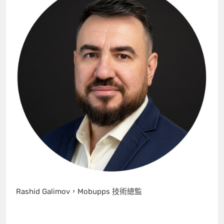
Rashid Galimov，Mobupps 技術總監