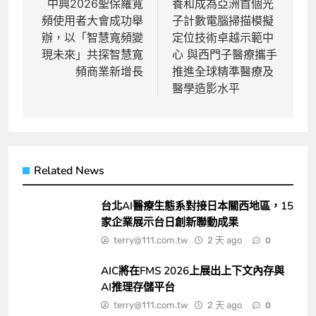
章
中興2026聖保羅寬
養和成為亞洲首個光
頻使用者大會成功舉
子計數電腦掃描模擬
導
辦，以「智慧寬頻變
定位技術卓越示範中
覽
現未來」共探智慧寬
心 與西門子醫療攜手
頻商業新增長
推進全球精準醫療及
醫學造影水平
Related News
台北AI醫療生態系對接日本關西地區，15
家企業展示台日創新聯動成果
terry@111.com.tw
2 天 ago
0
AIC將在FMS 2026上展出上下文內存與
AI推理存儲平台
terry@111.com.tw
2 天 ago
0