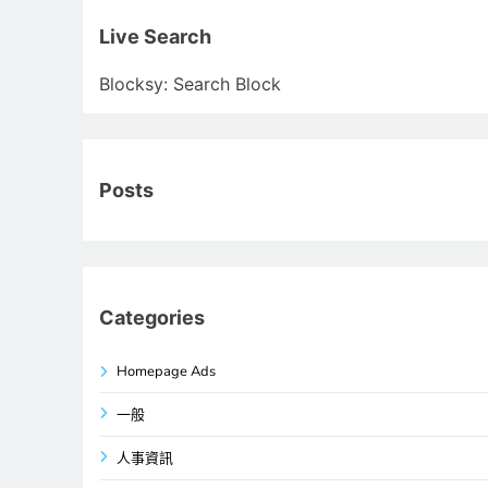
關
鍵
Live Search
字:
Blocksy: Search Block
Posts
Categories
Homepage Ads
一般
人事資訊