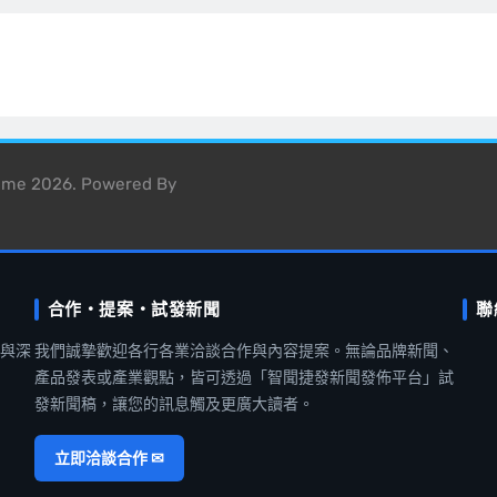
heme 2026. Powered By
合作・提案・試發新聞
聯
聞與深
我們誠摯歡迎各行各業洽談合作與內容提案。無論品牌新聞、
產品發表或產業觀點，皆可透過「智聞捷發新聞發佈平台」試
發新聞稿，讓您的訊息觸及更廣大讀者。
立即洽談合作 ✉