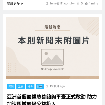
閱讀更多
terry@111.com.tw
0
1 mins
10 個月 ago
國際
工商
社會
財經
亞洲首個氣候慈善諮詢平臺正式啟動 助力
加速區域氣候公益投入