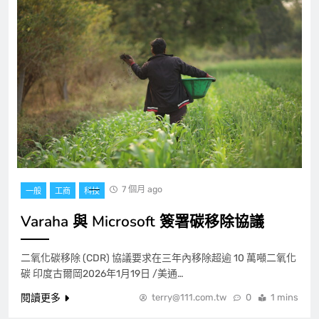
7 個月 ago
一般
工商
科技
Varaha 與 Microsoft 簽署碳移除協議
二氧化碳移除 (CDR) 協議要求在三年內移除超逾 10 萬噸二氧化
碳 印度古爾岡2026年1月19日 /美通…
閱讀更多
terry@111.com.tw
0
1 mins