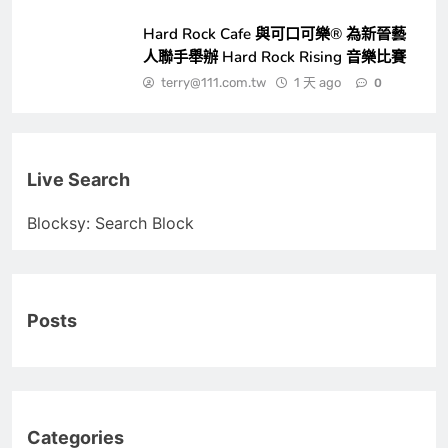
Hard Rock Cafe 與可口可樂® 為新晉藝
人聯手舉辦 Hard Rock Rising 音樂比賽
terry@111.com.tw
1 天 ago
0
Live Search
Blocksy: Search Block
Posts
Categories