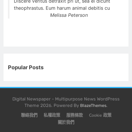
Discere veritus detraxit pri ut, sea ei dicunt
theophrastus. Eum harum animal debitis cu
Melissa Peterson
Popular Posts
Digital Newspaper - Multipurpose News WordPress
Theme 2026. Powered By
.
BlazeThemes
聯絡我們
私權政策
服務條款
Cookie 政策
關於我們