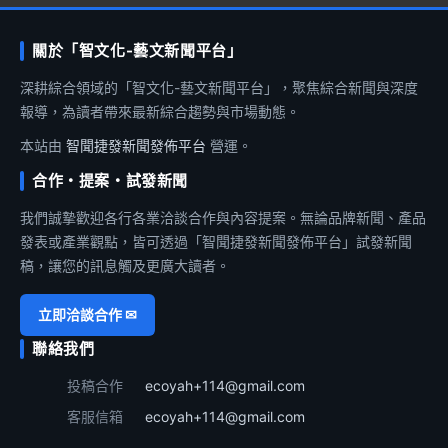
關於「智文化-藝文新聞平台」
深耕綜合領域的「智文化-藝文新聞平台」，聚焦綜合新聞與深度
報導，為讀者帶來最新綜合趨勢與市場動態。
本站由
智聞捷發新聞發佈平台
營運。
合作・提案・試發新聞
我們誠摯歡迎各行各業洽談合作與內容提案。無論品牌新聞、產品
發表或產業觀點，皆可透過「智聞捷發新聞發佈平台」試發新聞
稿，讓您的訊息觸及更廣大讀者。
立即洽談合作 ✉
聯絡我們
投稿合作
ecoyah+114@gmail.com
客服信箱
ecoyah+114@gmail.com