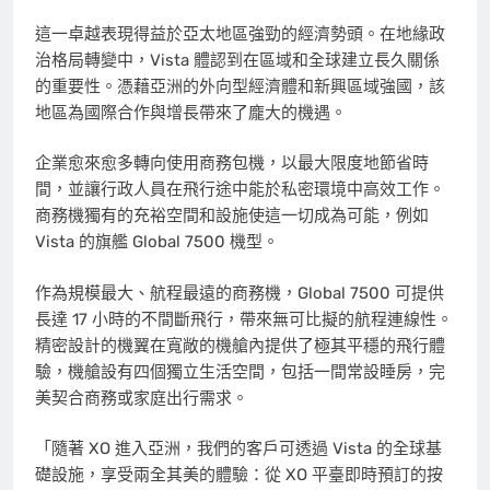
這一卓越表現得益於亞太地區強勁的經濟勢頭。在地緣政
治格局轉變中，Vista 體認到在區域和全球建立長久關係
的重要性。憑藉亞洲的外向型經濟體和新興區域強國，該
地區為國際合作與增長帶來了龐大的機遇。
企業愈來愈多轉向使用商務包機，以最大限度地節省時
間，並讓行政人員在飛行途中能於私密環境中高效工作。
商務機獨有的充裕空間和設施使這一切成為可能，例如
Vista 的旗艦 Global 7500 機型。
作為規模最大、航程最遠的商務機，Global 7500 可提供
長達 17 小時的不間斷飛行，帶來無可比擬的航程連線性。
精密設計的機翼在寬敞的機艙內提供了極其平穩的飛行體
驗，機艙設有四個獨立生活空間，包括一間常設睡房，完
美契合商務或家庭出行需求。
「隨著 XO 進入亞洲，我們的客戶可透過 Vista 的全球基
礎設施，享受兩全其美的體驗：從 XO 平臺即時預訂的按