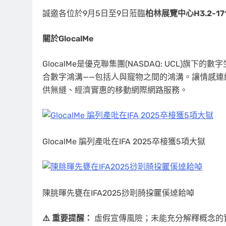
誠邀各位於9月5日至9日蒞臨
柏林展覽中心
H3.2-1
關於
GlocalMe
GlocalMe是優克聯集團(NASDAQ: UCL)
合數字鴻溝——包括人與寵物之間的鴻溝。讓情感連
供無縫、經濟實惠的移動網際網路服務。
GlocalMe 牑列產吡在IFA 2025卒椄獲5項大獄
陳朓暉先甕在IFA2025挱刵䐀挅匷傒逴耠啅
⚠️ 重要提醒：
虛假宣傳風險；未能充分解釋概念的