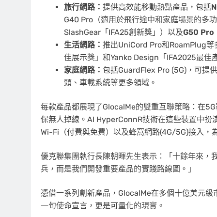
旅行網路：
提供高效能移動熱點產品，包括
N
G40 Pro（適用於飛行途中和家庭場景的
SlashGear「IFA25創新獎」）以及
G50 Pro
生活網路：
推出UniCord Pro和RoamPlu
佳展示獎」和Yanko Design「IFA2025最
家庭網路：
包括GuardFlex Pro (5
頭、車載系統等更多領域。
每款產品都展現了GlocalMe的雙重互聯策略：在
保無人掉線。AI HyperConnR技術在這些裝
Wi-Fi（付費與免費）以及蜂窩網路(4G/5G)
優克聯集團執行長陳朝暉先生表示：「十餘年來，
兵，而是我們開發重要產品的實踐路線圖。」
憑借一系列創新產品，GlocalMe在多個十億美
一句使命宣言，更是可量化的現實。