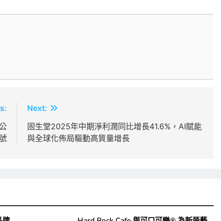
s:
Next:
理公
固生堂2025年中期淨利潤同比增長41.6%，AI賦能
號
與全球化佈局驅動高質量增長
品牌
Hard Rock Cafe 與可口可樂® 為新晉藝