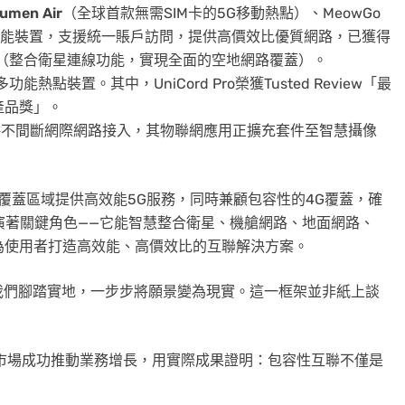
umen Air
（全球首款無需SIM卡的5G移動熱點）、MeowGo
多功能裝置，支援統一賬戶訪問，提供高價效比優質網路，已獲得
（整合衛星連線功能，實現全面的空地網路覆蓋）。
g等多功能熱點裝置。其中，UniCord Pro榮獲Tusted Review「最
佳產品獎」。
G)，可提供不間斷網際網路接入，其物聯網應用正擴充套件至智慧攝像
5G覆蓋區域提供高效能5G服務，同時兼顧包容性的4G覆蓋，確
置中扮演著關鍵角色——它能智慧整合衛星、機艙網路、地面網路、
接入，為使用者打造高效能、高價效比的互聯解決方案。
我們腳踏實地，一步步將願景變為現實。這一框架並非紙上談
元級市場成功推動業務增長，用實際成果證明：包容性互聯不僅是