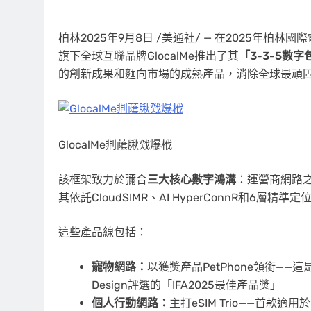
柏林
2025年9月8日
/美通社/ — 在2025年柏林國際電
旗下全球互聯品牌GlocalMe推出了其
「
3-3-5數
的創新成果和麵向市場的成熟產品，消除全球最頑
GlocalMe剕䕃䐐戣爆栰
該框架致力於彌合
三大核心數字鴻溝
：運營商網路
其依託CloudSIMR、AI HyperConnR和6層精準定
這些產品線包括：
寵物網路：
以獲獎產品PetPhone領銜——這
Design評選的「IFA2025最佳產品獎」
個人行動網路：
主打eSIM Trio——首款適