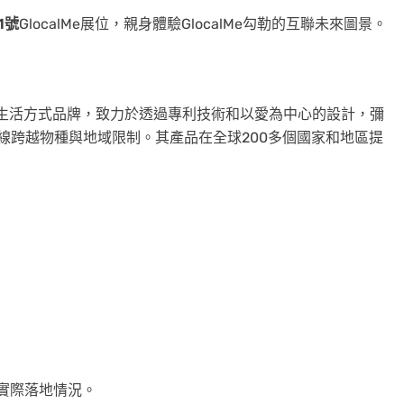
71號
GlocalMe展位，親身體驗GlocalMe勾勒的互聯未來圖景。
旗下的數字生活方式品牌，致力於透過專利技術和以愛為中心的設計，彌
線跨越物種與地域限制。其產品在全球200多個國家和地區提
實際落地情況。