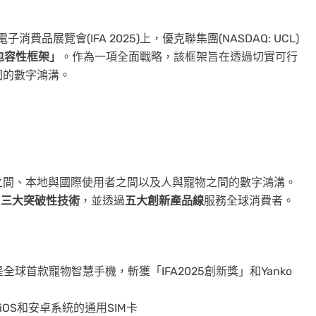
子消費品展覽會(IFA 2025)上，優克聯集團(NASDAQ: UCL)
字包容性框架」
。作為一項全面戰略，該框架旨在透過切實可行
固的數字鴻溝。
之間、本地與國際使用者之間以及人與寵物之間的數字鴻溝。
位
三大突破性技術
，並透過
五大創新產品線
服務全球消費者。
是全球首款寵物智慧手機，斬獲「IFA2025創新獎」和Yanko
用於iOS和安卓系統的通用SIM卡