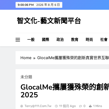
Skip
9:00:07 PM
2026 年 8 月 6 日
to
content
智文化-藝文新聞平台
一般
國際
政治
教育
時尚
社會
Home
GlocalMe攜屢獲殊榮的創新真實世界互聯解
未分類
GlocalMe攜屢獲殊榮的
2025
Terry@111.com.tw
11 個月 Ago
0
1 Mins