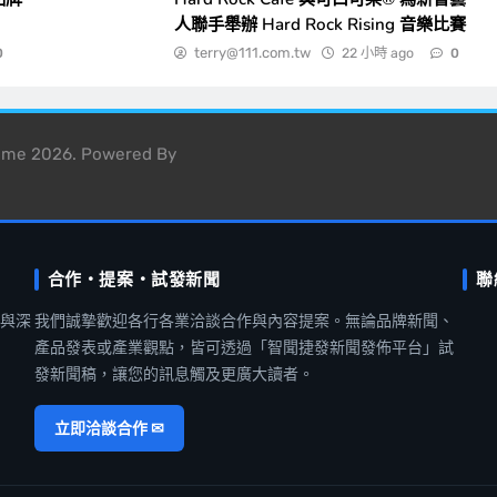
人聯手舉辦 Hard Rock Rising 音樂比賽
terry@111.com.tw
22 小時 ago
0
0
heme 2026. Powered By
合作・提案・試發新聞
聯
聞與深
我們誠摯歡迎各行各業洽談合作與內容提案。無論品牌新聞、
產品發表或產業觀點，皆可透過「智聞捷發新聞發佈平台」試
發新聞稿，讓您的訊息觸及更廣大讀者。
立即洽談合作 ✉