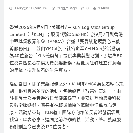
Terry@111.com.tw
11 個月 Ago
0
1 Mins
香港
2025年9月9日
/美通社/ — KLN Logistics Group
Limited（「KLN」；股份代號0636.HK）於9月7日與香港
中華基督教青年會（YMCA）合辦「葵愛髮動展愛心－義
剪服務日」，並由YMCA旗下社會企業YM HAIR於活動前
為40位新晉「KLN義剪師」提供專業剪髮培訓，即場為80
位葵青區長者提供免費剪髮服務，藉此與社群建立有意義
的連繫，提升長者的生活質素。
活動當日，除了剪髮服務之外，KLN與YMCA為長者精心策
劃一系列豐富多元的活動，包括設有「智慧健康站」，由
註冊護士為長者進行日常健康檢查，並安排互動樂齡科技
及數字牌遊戲，讓長者在輕鬆愉快的體驗中促進身心健
康。活動結束時，KLN義工團隊亦向每位長者派發福袋與
餐盒，以表心意。連同之前舉辦的義工活動，整項義剪服
務計劃至今已惠及120位長者。