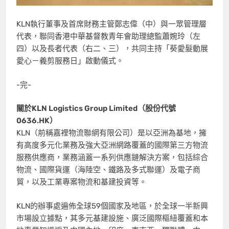
KLN執行董事及首席財務主管鄭志偉（中）與一眾管理層
代表，聯同香港中華基督教青年會助理總監蕭婉玲（左
四）以及長者代表（右二、三），共同主持「葵愛髮動展
愛心－義剪服務日」啟動儀式。
-完-
關於
KLN Logistics Group Limited
（股份代號
0636.HK
）
KLN（前稱嘉裡物流聯網有限公司）是以亞洲為基地，擁
有高度多元化業務及強大亞洲網路覆蓋的國際第三方物流
服務供應商，業務涵蓋一系列供應鏈解決方案，包括綜合
物流、國際貨運（海陸空、鐵路及多式聯運）及電子商
貿，以及工業專案物流和基建投資等。
KLN的辦事處遍佈全球59個國家及地區，於全球一半新興
市場設立據點，其多元基建設施、廣泛國際樞紐覆蓋和本