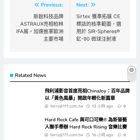
文
Previous:
Next:
章
新銳科技品牌
Sirtex 獲準拓展 CE
ASTRAUX亮相柏林
標誌的核準範圍，適
導
IFA展，加速進軍歐洲
用於 SIR-Spheres®
覽
主要市場
釔-90 微球注射液
Related News
飛利浦影音首度亮相ChinaJoy：百年品牌
以「黃色風暴」開啟年輕化新篇章
terry@111.com.tw
13 小時 ago
0
Hard Rock Cafe 與可口可樂® 為新晉藝
人聯手舉辦 Hard Rock Rising 音樂比賽
terry@111.com.tw
16 小時 ago
0