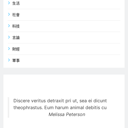
生活
社會
科技
言論
財經
軍事
Discere veritus detraxit pri ut, sea ei dicunt
theophrastus. Eum harum animal debitis cu
Melissa Peterson