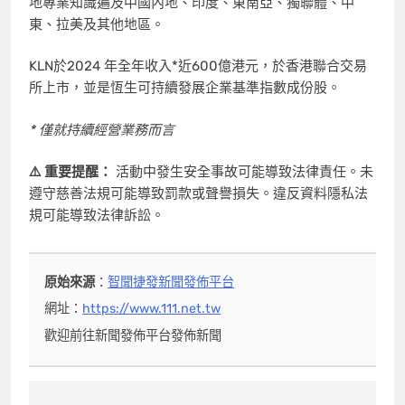
地專業知識遍及中國內地、印度、東南亞、獨聯體、中
東、拉美及其他地區。
KLN於2024 年全年收入*近600億港元，於香港聯合交易
所上市，並是恆生可持續發展企業基準指數成份股。
*
僅就持續經營業務而言
⚠️ 重要提醒：
活動中發生安全事故可能導致法律責任。未
遵守慈善法規可能導致罰款或聲譽損失。違反資料隱私法
規可能導致法律訴訟。
原始來源
：
智聞捷發新聞發佈平台
網址：
https://www.111.net.tw
歡迎前往新聞發佈平台發佈新聞