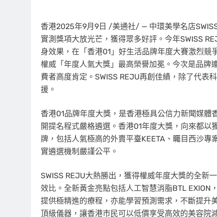
香港
2025年9月9日
/美通社/ — 中環美學名店SW
實測獎項大放光芒，獲得眾多好評。今年SWISS 
身效果，在「香港01」好生活品牌年度大賽激烈競爭中
權威「年度人氣大獎」最高榮譽加冕。今次是品牌
費者高度肯定。SWISS REJU再創佳績，除了
援。
香港01品牌年度大獎，是香港極具公信力新聞媒體
開提名程式嚴格遴選。香港01年度大獎，向來都以
牌，包括人氣極高的外賣平臺KEETA、矚目西沙專案
實遴選機制嚴謹公平。
SWISS REJU大熱勝出，獲得權威年度大獎的全新
效比。全新黃金亮點包括人工智慧消脂BTL EXI
提供極精進的療程，亦能學習預測需求，不斷提升美容
頂級儀器，讓香港市民可以低價享受高效的美容院