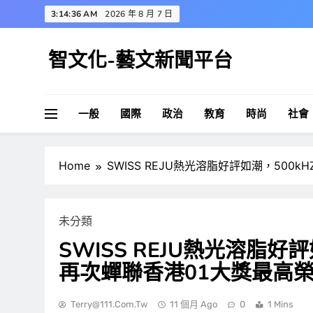
Skip
3:14:37 AM
2026 年 8 月 7 日
to
content
智文化-藝文新聞平台
一般
國際
政治
教育
時尚
社會
Home
SWISS REJU熱光溶脂好評如潮，50
未分類
SWISS REJU熱光溶脂好
再次蟬聯香港01大獎最高
Terry@111.com.tw
11 個月 Ago
0
1 Mins