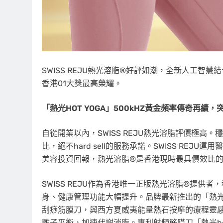
SWISS REJU熱光溶脂®好評如潮，全新人工智慧
香港01大獎最高榮耀。
「熱光HOT YOGA」500kHZ黃金頻率傳奇再續
自從開業以內，SWISS REJU熱光溶脂評價極
比，絕不hard sell的服務承諾。SWISS R
美容投資回報，熱光溶脂®是香港現時最具價效比
SWISS REJU作為香港唯一正版熱光溶脂®提
身、健康管理功能大幅提升。品牌最新推出的「熱光HO
刮痧筋膜刀，與西方夏威夷能量熱石按摩的療程靈感
離子平衡，加速代謝消脂。專利射頻筋膜刀「熱光ho