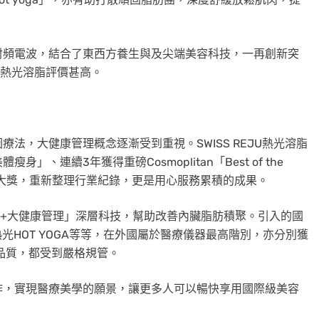
射頻電波，結合了東西方養生與及尖端美容科技，一再創新突
JU熱光溶脂評價甚高。
法，大健康管理概念逐漸受到重視。SWISS REJU熱光溶脂
身」、連續3年獲得重磅Cosmoplitan「Best of the
度美容健康大獎，重新整理行業紀錄，更是用心服務累積的成果。
「美容+大健康管理」深層科技，幫助改善內臟脂肪積聚。引入的國
PO X、熱光HOT YOGA等等，在外國屬於醫療儀器最高階別，亦分別獲
和品質，都受到嚴格規管。
作，實現醫療美學的願景，讓更多人可以暢快享用國際級美容