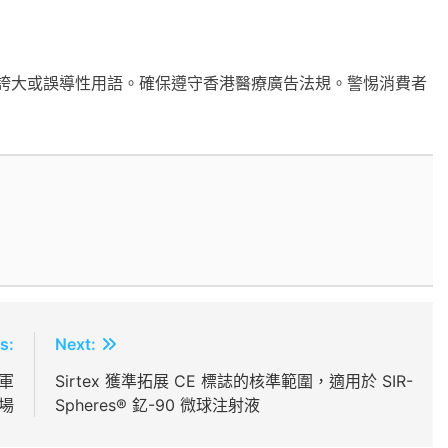
誇大或誤導性用語。確保遵守香港醫療廣告法規。警惕消費者
s:
Next:
進軍
Sirtex 獲準拓展 CE 標誌的核準範圍，適用於 SIR-
場
Spheres® 釔-90 微球注射液