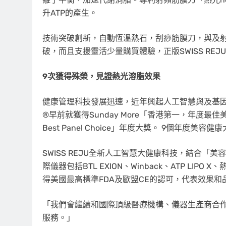
升ATP的產生。
技術突破創新，自動恆溫熱石，刮痧筋膜刀，與及
破，而且支援靈活少量購買體驗，正版SWISS RE
9次獲得殊榮，見證熱光溶脂效果
健康管理科技發展迅速，近年興起人工智慧與及基因療
®早前就獲得Sunday More「香港第一，年度最佳美體瘦
Best Panel Choice」年度大獎。 9個年
SWISS REJU全新人工智慧大健康科技，結合
際儀器包括BTL EXION、Winback、ATP LI
得美國最高標準FDA及歐盟CE的認可，代表效果
「我們會繼續和國際頂級醫療機構、儀器生產商合
服務。」