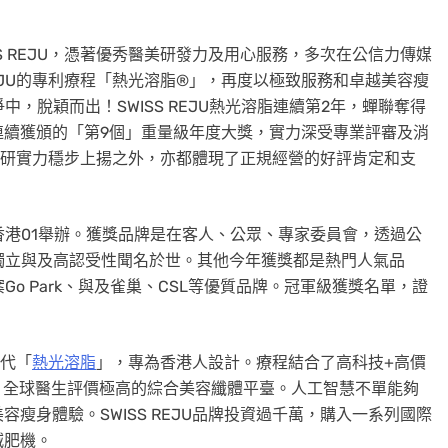
ISS REJU，憑著優秀醫美研發力及用心服務，多次在公信力傳媒
REJU的專利療程「熱光溶脂®」，再度以極致服務和卓越美容瘦
，脫穎而出！SWISS REJU熱光溶脂連續第2年，蟬聯奪得
連續獲頒的「第9個」重量級年度大獎，實力深受專業評審及消
代表科研實力穩步上揚之外，亦都體現了正規經營的好評肯定和支
香港01舉辦。獲獎品牌是在客人、公眾、專家委員會，透過公
獨立與及高認受性聞名於世。其他今年獲獎都是熱門人氣品
Go Park、與及雀巢、CSL等優質品牌。冠軍級獲獎名單，證
一代「
熱光溶脂
」，專為香港人設計。療程結合了高科技+高價
ON，全球醫生評價極高的綜合美容纖體平臺。人工智慧不單能夠
瘦身體驗。SWISS REJU品牌投資過千萬，購入一系列國際
減肥機。