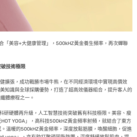
結合「美容+大健康管理」，500kHZ黃金養生頻率，再次蟬聯
，突破技術極限
高。穩健擴張，成功戰勝市場牛熊，在不同經濟環境中實現高價效
EJU運用醫美知識與全球採購優勢，打造了超高效儀器組合，提升客人的
的纖體療程之一。
供者，科研硬體再升級，人工智慧技術突破舊有科技極限。美容、瘦
T YOGA」，高科技500kHZ黃金頻率射頻，就結合了東方
。溫暖的500kHZ黃金頻率，深度放鬆筋膜，喚醒細胞，促進
t yoga」，亦有助打散頑固脂肪團，深度舒緩放鬆肌肉，提