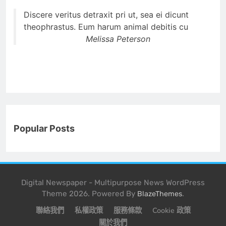
Discere veritus detraxit pri ut, sea ei dicunt
theophrastus. Eum harum animal debitis cu
Melissa Peterson
Popular Posts
Digital Newspaper - Multipurpose News WordPress
Theme 2026. Powered By
.
BlazeThemes
聯絡我們
私權政策
服務條款
Cookie 政策
關於我們