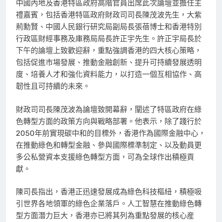
中國內地及香港特區政府高階官員出席此次論壇並擔任主
禮嘉賓，包括香港特區政府財政司司長陳茂波先生，大紫
荊勳賢、中國人民銀行研究局副局長張蓓博士和香港特別
行政區財經事務及庫務局局長許正宇先生。許正宇局長於
下午的論壇上致歡迎辭，重點強調香港的四大核心策略，
包括促進市場發展、推動金融創新、提升可持續發展透明
度、培養人才和強化資料能力，以打造一個互相協作、高
韌性且可持續的未來。
財政司司長陳茂波為論壇致開幕辭，闡述了特區政府在綠
色轉型方面的政策方向與戰略部署。他表示，除了踐行於
2050年前實現碳中和的目標外，香港作為國際金融中心，
在推動綠色和轉型金融、參與國際標準制定、以及動員更
多公私營資本支援綠色轉型方面，可為全球作出積極貢
獻。
陳司長指出，香港正迅速發展成為綠色科技樞紐，積極吸
引世界各地領軍的綠色企業落戶。人工智慧在推動綠色轉
型方面潛力巨大，香港亦已將其列為重點發展的核心産