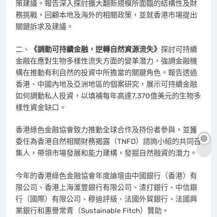
策建議。報告深入探討擴大翻新規模所面臨的結構性及財
務挑戰，回顧本地及海外的相關政策，並就香港市場提出
關鍵訴求及建議。
二、
《
調動可持續金融，逆轉自然資源流失
》
探討可持續
金融在應對生物多樣性流失方面的變革潛力，強調金融機
構在推動有利自然的投資中所擔當的關鍵角色。報告透過
香港、中國內地及亞洲地區的個案研究，展示可持續金融
如何調動私人投資，以填補每年高達7,370億美元的生物多
樣性資金缺口。
香港綠色金融協會致力推動全球合作及持份者參與，並獲
委任為香港自然相關財務揭露（TNFD）諮詢小組的共同召
集人，帶領市場發展和能力建構，發掘自然融資的潛力。
今年的香港綠色金融協會年度論壇由中國銀行（香港）有
限公司、香港上海滙豐銀行有限公司、渣打銀行、中信銀
行（國際）有限公司、穆迪評級、法國外貿銀行、法國興
業銀行和惠譽常青（Sustainable Fitch）贊助。