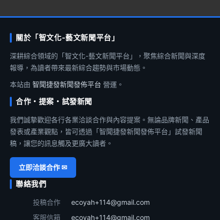
關於「智文化-藝文新聞平台」
深耕綜合領域的「智文化-藝文新聞平台」，聚焦綜合新聞與深度
報導，為讀者帶來最新綜合趨勢與市場動態。
本站由
智聞捷發新聞發佈平台
營運。
合作・提案・試發新聞
我們誠摯歡迎各行各業洽談合作與內容提案。無論品牌新聞、產品
發表或產業觀點，皆可透過「智聞捷發新聞發佈平台」試發新聞
稿，讓您的訊息觸及更廣大讀者。
立即洽談合作 ✉
聯絡我們
投稿合作
ecoyah+114@gmail.com
客服信箱
ecoyah+114@gmail.com