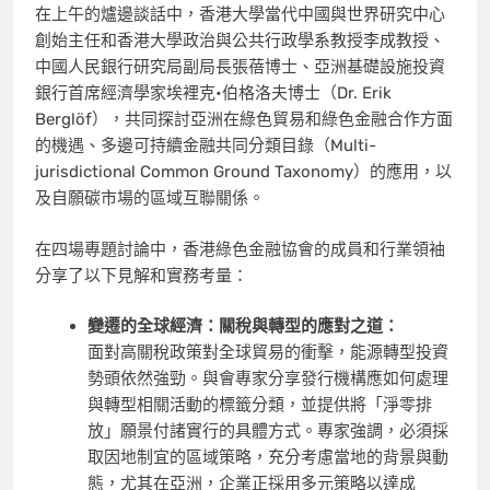
在上午的爐邊談話中，香港大學當代中國與世界研究中心
創始主任和香港大學政治與公共行政學系教授李成教授、
中國人民銀行研究局副局長張蓓博士、亞洲基礎設施投資
銀行首席經濟學家埃裡克•伯格洛夫博士（Dr. Erik
Berglöf），共同探討亞洲在綠色貿易和綠色金融合作方面
的機遇、多邊可持續金融共同分類目錄（Multi-
jurisdictional Common Ground Taxonomy）的應用，以
及自願碳市場的區域互聯關係。
在四場專題討論中，香港綠色金融協會的成員和行業領袖
分享了以下見解和實務考量：
變遷的全球經濟：關稅與轉型的應對之道：
面對高關稅政策對全球貿易的衝擊，能源轉型投資
勢頭依然強勁。與會專家分享發行機構應如何處理
與轉型相關活動的標籤分類，並提供將「淨零排
放」願景付諸實行的具體方式。專家強調，必須採
取因地制宜的區域策略，充分考慮當地的背景與動
態，尤其在亞洲，企業正採用多元策略以達成