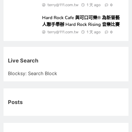
terry@111.com.tw
1 天 ago
0
Hard Rock Cafe 與可口可樂® 為新晉藝
人聯手舉辦 Hard Rock Rising 音樂比賽
terry@111.com.tw
1 天 ago
0
Live Search
Blocksy: Search Block
Posts