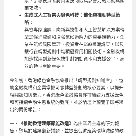
象，引導投資者將資金投向最具影響力的活動與產
業領域。
生成式人工智慧與綠色科技：催化與推動轉型策
略：
與會專家強調，向新興技術和人工智慧解決方案轉
型是促進減碳和增強氣候適應力的重要推動力。企
業在氣候風險管理、投資者在ESG盡職調查，以及
銀行在轉型規劃中均積極採用相關技術。金融機構
加速採用創新綠色技術對調動資本和支援公平、高
效的轉型至關重要。
今年初，香港綠色金融協會推出「轉型規劃知識庫」，協
助金融機構和企業掌握可靠轉型計劃的核心要素，以提升
相關認知與能力。香港綠色金融協會亦持續致力支援綠色
和可持續金融生態系統的發展，並於論壇上預覽了即將釋
出的兩份報告：
一、
《
推動香港建築節能改造
》
為由業界主導的研究報
告，聚焦於建築翻新議題，並提出促進建築環境減碳的政