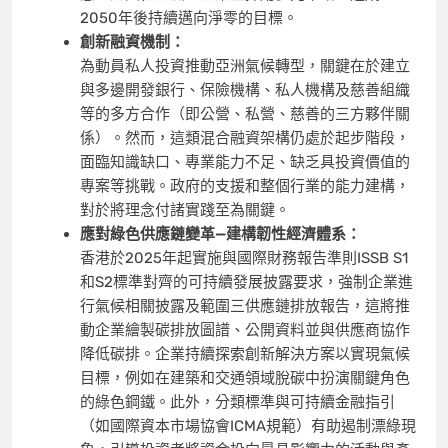
2050年後持續邁向淨零的目標。
創新融資機制：
為動員私人投資推動亞洲氣候轉型，關鍵在於建立
與多邊開發銀行、保險機構、私人機構及慈善組織
等的多方合作（即公營、私營、慈善的三方夥伴關
係）。然而，這類混合融資架構仍處於起步階段，
面臨知識缺口、專業能力不足、缺乏具投資價值的
專案等挑戰。政府的支援和整個行業的能力建構，
對於將理念付諸實踐至為關鍵。
應對綠色供應鏈變革
—
建構韌性經濟體系：
香港於2025年起實施與國際財務報告準則ISSB S1
和S2標準對齊的可持續發展披露要求，強制企業進
行氣候相關披露及範圍三供應鏈排放報告，這將推
動企業繪製碳排放圖譜、公開資料並與供應商協作
降低碳排。企業持續探索創新解決方案以實現氣候
目標，例如在建築和交通領域脫碳中扮演關鍵角色
的綠色鋼鐵。此外，分類標準與可持續金融指引
（如國際資本市場協會ICMA規範）有助遏制漂綠現