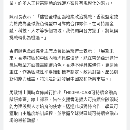
業，許多人工智慧驅動的減碳方案具有規模化的潛力。
陳司長表示：「儘管全球面臨地緣政治挑戰，香港堅定致
力於成為全球綠色轉型中可靠的合作夥伴。在可持續金
融、科技、人才等多個領域，我們願與各方攜手，將氣候
挑戰轉化為機遇。」
香港綠色金融協會主席及會長馬駿博士表示：「展望未
來，香港特區和中國內地均具備優勢，能在帶領亞洲進行
氣候轉型方面擔當關鍵角色。香港不僅具備條件，更肩負
重任，作為區域性平臺推動標準制定、政策對話、產品創
新和能力建設，特別是針對發展中國家和新興市場。」
馬駿博士同時宣佈試行推出「HKGFA-CASI可持續金融高
階研修班」線上課程，旨在支援香港擴大可持續金融領域
能力建設與人才培育的使命。透過此項獨特合作，學員可
獲取自主進度培訓課程，並掌握全球與區域可持續金融市
場的最新動態。